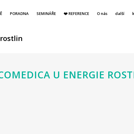
Ě
PORADNA
SEMINÁŘE
❤️ REFERENCE
O nás
další
rostlin
COMEDICA U ENERGIE ROST