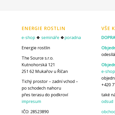
ENERGIE ROSTLIN
VŠE 
e-shop
🍀
semináře
🍀
poradna
DOPRA
Energie rostlin
Objedn
odesílá
The Source s.r.o.
Kutnohorská 121
Objedn
251 62 Mukařov u Říčan
e-sho
objedn
Tichý prostor – zadní vchod –
+420 7
po schodech nahoru
přes terasu do podkroví
také 
impresum
odsud
IČO: 28523890
obchod