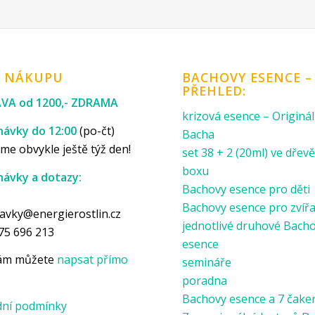
K NÁKUPU
BACHOVY ESENCE –
PŘEHLED:
VA od 1200,- ZDRAMA
krizová esence – Originál
ávky do 12:00
(po-čt)
Bacha
me obvykle ještě týž den!
set 38 + 2 (20ml) ve dře
boxu
ávky a dotazy:
Bachovy esence pro děti
p
Bachovy esence pro zvíř
avky@energierostlin.cz
jednotlivé druhové Bach
75 696 213
esence
nám můžete
napsat přímo
semináře
poradna
Bachovy esence a 7 čake
ní podmínky