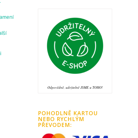
.
namení
alší
i
Odpovědně, udržitelně JSME u TOHO!
POHODLNĚ KARTOU
NEBO RYCHLÝM
PŘEVODEM: