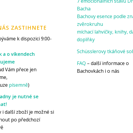
7 emocionálních stavů Dr
Bacha
Bachovy esence podle z
zvěrokruhu
NÁS ZASTIHNETE
míchací lahvičky, knihy, d
ýváme k dispozici 9:00-
doplňky
Schüsslerovy tkáňové sol
k a o víkendech
cujeme
FAQ
– další informace o
ud Vám přece jen
Bachovkách i o nás
me,
ouze
písemně
)
adny je nutné se
at!
 i další zboží je možné si
nout po předchozí
vě