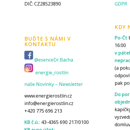
DIČ: CZ28523890
GDPR
KDY 
Po-Čt
b
BUĎTE S NÁMI V
KONTAKTU
16:00
v páte
@esenceDr.Bacha
nepra
(a pok
energie_rostlin
odpoví
pak p
naše Novinky – Newsletter
Do por
www.energierostlin.cz
objedn
info@energierostlin.cz
kapičky
+420 775 696 213
vyzved
KB č.ú.:
43-4365 690 217/0100
domlu
KB euro účet: