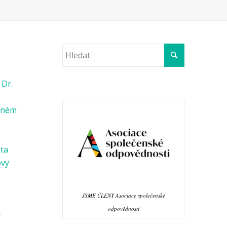
 Dr.
věném
ata
ovy
JSME ČLENY Asociace společenské
odpovědnosti
r