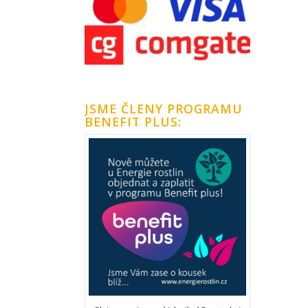
JSME ČLENY PROGRAMU
BENEFIT PLUS: