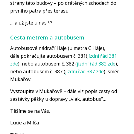
strany této budovy – po drátěných schodech do
prvního patra přes terasu.
… a už jste u nás 💚
Cesta metrem a autobusem
Autobusové nádraží Háje (u metra C Háje),
dále pokračujte autobusem č. 381(
jízdní řád 381
zde
), nebo autobusem č. 382 (
jízdní řád 382 zde
),
nebo autobusem č. 387 (
jízdní řád 387 zde
) směr
Mukařov.
Vystoupíte v Mukařově – dále viz popis cesty od
zastávky pěšky u dopravy „vlak, autobus“…
Těšíme se na Vás,
Lucie a Milča