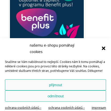
našemu e-shopu pomáhají
cookies
Plaťte ze zaměstnaneckých výhod Benefit plus! Objevujte
Snažíme se Vám nabídnout to nejlepší. Cookies nám k tomu pomáhají a
Bachovy esence nebo soli života u Energie rostlin
některé cookies jsou pro provoz této stránky nezbytné. Na cookies,
umístěné službami třetích stran, potřebujeme Váš souhlas. Děkujeme!
přijmout
odmítnout
© Copyright – Energie rostlin – The Source s.r.o. -
Enfold WordPress
Theme by Kriesi
ochrana osobních údajů –
ochrana osobních údajů –
impresum