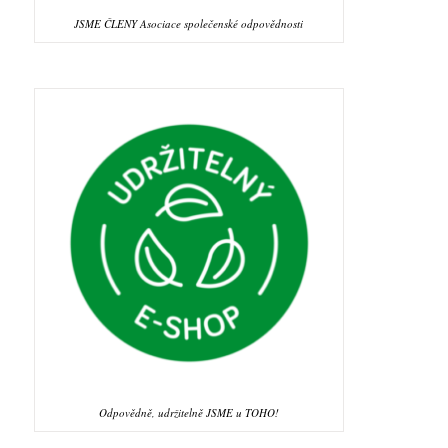
JSME ČLENY Asociace společenské odpovědnosti
Odpovědně, udržitelně JSME u TOHO!