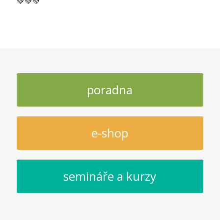
💚💚💚
poradna
e-shop
semináře a kurzy