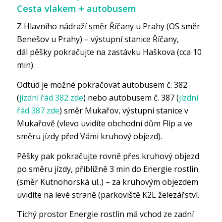
Cesta vlakem + autobusem
Z Hlavního nádraží směr Říčany u Prahy (OS směr
Benešov u Prahy) – výstupní stanice Říčany,
dál pěšky pokračujte na zastávku Haškova (cca 10
min).
Odtud je možné pokračovat autobusem č. 382
(
jízdní řád 382 zde
) nebo autobusem č. 387 (
jízdní
řád 387 zde
) směr Mukařov, výstupní stanice v
Mukařově (vlevo uvidíte obchodní dům Flip a ve
směru jízdy před Vámi kruhový objezd).
Pěšky pak pokračujte rovně přes kruhový objezd
po směru jízdy, přibližně 3 min do Energie rostlin
(směr Kutnohorská ul..) – za kruhovým objezdem
uvidíte na levé straně (parkoviště K2L železářství.
Tichý prostor Energie rostlin má vchod ze zadní