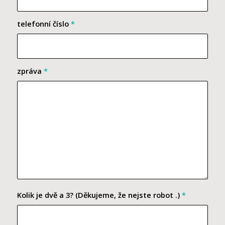
telefonní číslo
*
zpráva
*
Kolik je dvě a 3? (Děkujeme, že nejste robot .)
*