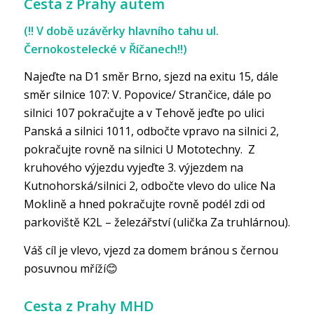
Cesta z Prahy autem
(!! V době uzávěrky hlavního tahu ul.
Černokostelecké v Říčanech!!)
Najeďte na D1 směr Brno, sjezd na exitu 15, dále
směr silnice 107: V. Popovice/ Strančice, dále po
silnici 107 pokračujte a v Tehově jeďte po ulici
Panská a silnici 1011, odbočte vpravo na silnici 2,
pokračujte rovně na silnici U Mototechny. Z
kruhového výjezdu vyjeďte 3. výjezdem na
Kutnohorská/silnici 2, odbočte vlevo do ulice Na
Moklině a hned pokračujte rovně podél zdi od
parkoviště K2L – železářství (ulička Za truhlárnou).
Váš cíl je vlevo, vjezd za domem bránou s černou
posuvnou mříží😊
Cesta z Prahy MHD