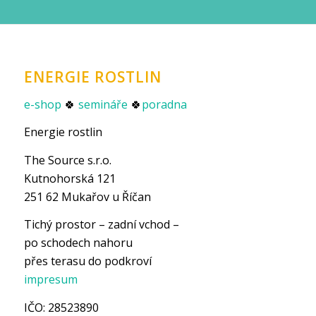
ENERGIE ROSTLIN
e-shop
🍀
semináře
🍀
poradna
Energie rostlin
The Source s.r.o.
Kutnohorská 121
251 62 Mukařov u Říčan
Tichý prostor – zadní vchod –
po schodech nahoru
přes terasu do podkroví
impresum
IČO: 28523890