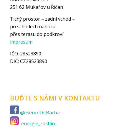
251 62 Mukařov u Říčan
Tichý prostor – zadní vchod –
po schodech nahoru
přes terasu do podkroví
impresum
IČO: 28523890
DIČ: CZ28523890
BUĎTE S NÁMI V KONTAKTU
@esenceDr.Bacha
energie_rostlin