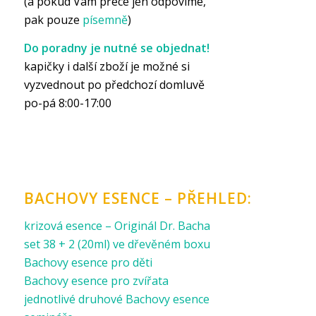
(a pokud Vám přece jen odpovíme,
pak pouze
písemně
)
Do poradny je nutné se objednat!
kapičky i další zboží je možné si
vyzvednout po předchozí domluvě
po-pá 8:00-17:00
BACHOVY ESENCE – PŘEHLED:
krizová esence – Originál Dr. Bacha
set 38 + 2 (20ml) ve dřevěném boxu
Bachovy esence pro děti
Bachovy esence pro zvířata
jednotlivé druhové Bachovy esence