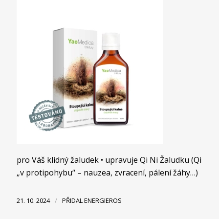
pro Váš klidný žaludek • upravuje Qi Ni Žaludku (Qi
„v protipohybu“ – nauzea, zvracení, pálení žáhy…)
/
21. 10. 2024
PŘIDAL
ENERGIEROS