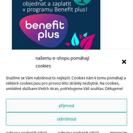
našemu e-shopu pomáhají
cookies
Plaťte ze zaměstnaneckých výhod Benefit plus! Objevujte
Snažíme se Vám nabídnout to nejlepší. Cookies nám k tomu pomáhají a
Bachovy esence nebo soli života u Energie rostlin
některé cookies jsou pro provoz této stránky nezbytné. Na cookies,
umístěné službami třetích stran, potřebujeme Váš souhlas. Děkujeme!
přijmout
odmítnout
© Copyright – Energie rostlin – The Source s.r.o. -
Enfold WordPress
Theme by Kriesi
ochrana osobních údajů –
ochrana osobních údajů –
impresum