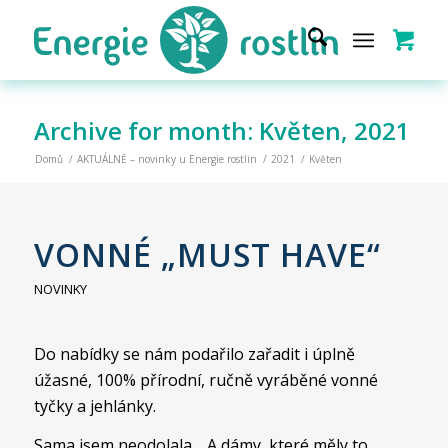
Archive for month: Květen, 2021
Domů
/
AKTUÁLNĚ – novinky u Energie rostlin
/
2021
/
Květen
VONNÉ „MUST HAVE“
NOVINKY
Do nabídky se nám podařilo zařadit i úplně
úžasné, 100% přírodní, ručně vyráběné vonné
tyčky a jehlánky.
Sama jsem neodolala… A dámy, které měly to