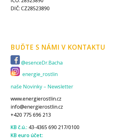
IČO: 28523890
DIČ: CZ28523890
BUĎTE S NÁMI V KONTAKTU
@esenceDr.Bacha
energie_rostlin
naše Novinky – Newsletter
www.energierostlin.cz
info@energierostlin.cz
+420 775 696 213
KB č.ú.:
43-4365 690 217/0100
KB euro účet: