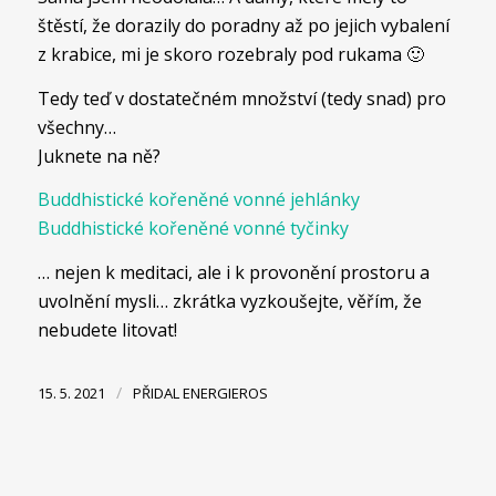
štěstí, že dorazily do poradny až po jejich vybalení
z krabice, mi je skoro rozebraly pod rukama 🙂
Tedy teď v dostatečném množství (tedy snad) pro
všechny…
Juknete na ně?
Buddhistické kořeněné vonné jehlánky
Buddhistické kořeněné vonné tyčinky
… nejen k meditaci, ale i k provonění prostoru a
uvolnění mysli… zkrátka vyzkoušejte, věřím, že
nebudete litovat!
/
15. 5. 2021
PŘIDAL
ENERGIEROS