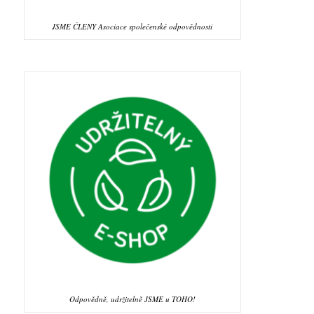
JSME ČLENY Asociace společenské odpovědnosti
Odpovědně, udržitelně JSME u TOHO!