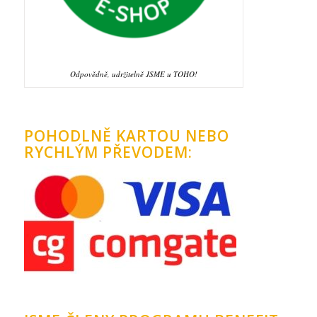
Odpovědně, udržitelně JSME u TOHO!
POHODLNĚ KARTOU NEBO
RYCHLÝM PŘEVODEM: