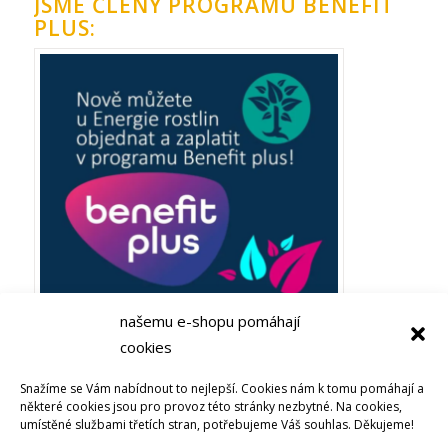
JSME ČLENY PROGRAMU BENEFIT
PLUS:
našemu e-shopu pomáhají
cookies
Plaťte ze zaměstnaneckých výhod Benefit plus! Objevujte
Snažíme se Vám nabídnout to nejlepší. Cookies nám k tomu pomáhají a
Bachovy esence nebo soli života u Energie rostlin
některé cookies jsou pro provoz této stránky nezbytné. Na cookies,
umístěné službami třetích stran, potřebujeme Váš souhlas. Děkujeme!