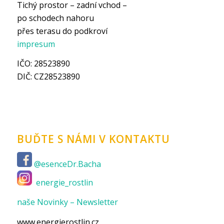
Tichý prostor – zadní vchod –
po schodech nahoru
přes terasu do podkroví
impresum
IČO: 28523890
DIČ: CZ28523890
BUĎTE S NÁMI V KONTAKTU
@esenceDr.Bacha
energie_rostlin
naše Novinky – Newsletter
www.energierostlin.cz