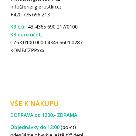
info@energierostlin.cz
+420 775 696 213
KB č.ú.:
43-4365 690 217/0100
KB euro účet:
CZ63 0100 0000 4343 6601 0287
KOMBCZPPxxx
VŠE K NÁKUPU
DOPRAVA od 1200,- ZDRAMA
Objednávky do 12:00
(po-čt)
odesíláme obvykle ještě týž den!