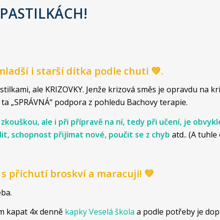
v PASTILKÁCH!
adší i starší dítka podle chuti 💚.
ilkami, ale KRIZOVKY. Jenže krizová směs je opravdu na krizi
í ta „SPRÁVNÁ“ podpora z pohledu Bachovy terapie.
kouškou, ale i při přípravě na ní, tedy při učení, je obvy
it, schopnost přijímat nové, poučit se z chyb
atd.. (A tuhl
s příchutí broskví a maracuji! 💚
eba.
ním kapat 4x denně
kapky Veselá škola
a podle potřeby je dopl