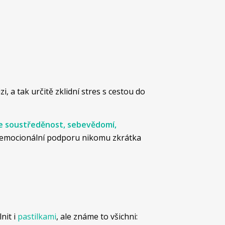
, a tak určitě zklidní stres s cestou do
kle soustředěnost, sebevědomí,
e emocionální podporu nikomu zkrátka
nit i
pastilkami
, ale známe to všichni: