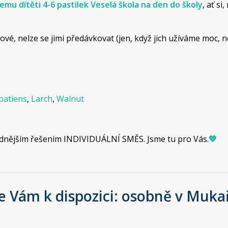
šemu dítěti 4-6
pastilek Veselá škola
na den do školy
, ať s
vé, nelze se jimi předávkovat (jen, když jich užíváme moc, ne
patiens
,
Larch
,
Walnut
jvhodnějším řešením INDIVIDUÁLNÍ SMĚS. Jsme tu pro Vás.
💚
e Vám k dispozici: osobně v Muka