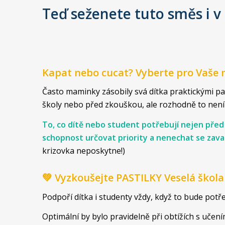
Teď seženete tuto směs i 
Kapat nebo cucat? Vyberte pro Vaše ml
Často maminky zásobily svá dítka praktickými past
školy nebo před zkouškou, ale rozhodně to nen
To, co dítě nebo student potřebují nejen před z
schopnost určovat priority a nenechat se zaval
krizovka neposkytne!)
💚 Vyzkoušejte PASTILKY Veselá škola 
Podpoří dítka i studenty vždy, když to bude potř
Optimální by bylo pravidelně při obtížích s uče