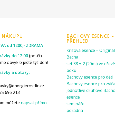
K NÁKUPU
BACHOVY ESENCE –
PŘEHLED:
VA od 1200,- ZDRAMA
krizová esence – Originál
ávky do 12:00
(po-čt)
Bacha
me obvykle ještě týž den!
set 38 + 2 (20ml) ve dře
boxu
ávky a dotazy:
Bachovy esence pro děti
p
Bachovy esence pro zvíř
avky@energierostlin.cz
jednotlivé druhové Bach
75 696 213
esence
nám můžete
napsat přímo
semináře
poradna