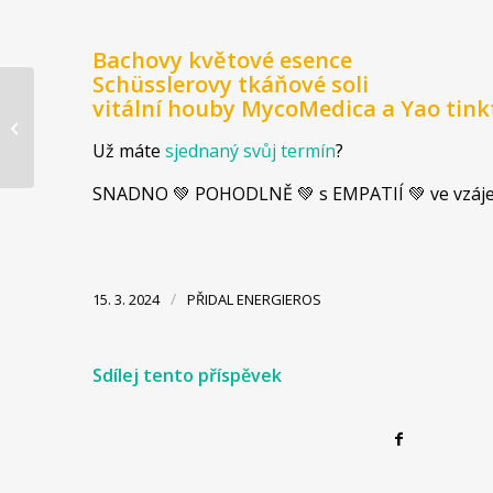
Bachovy květové esence
Schüsslerovy tkáňové soli
vitální houby MycoMedica a Yao tink
Mezidobí ZEMĚ 8.10. –
6.11.2023
Už máte
sjednaný svůj termín
?
SNADNO 💚 POHODLNĚ 💚 s EMPATIÍ 💚 ve vzá
/
15. 3. 2024
PŘIDAL
ENERGIEROS
Sdílej tento příspěvek