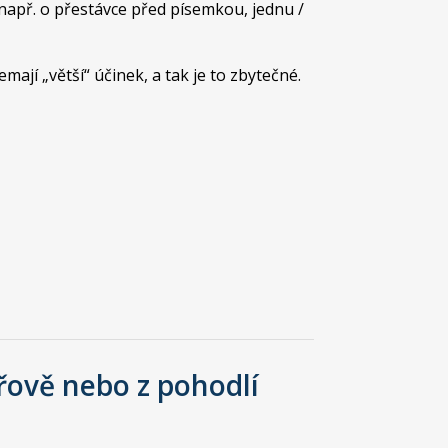
i, např. o přestávce před písemkou, jednu /
mají „větší“ účinek, a tak je to zbytečné.
řově nebo z pohodlí