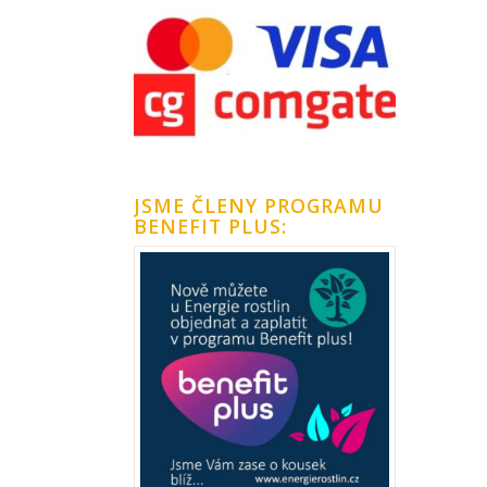
JSME ČLENY PROGRAMU
BENEFIT PLUS: