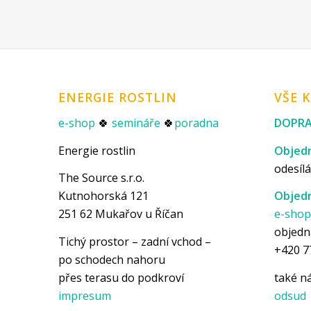
ENERGIE ROSTLIN
VŠE 
e-shop
🍀
semináře
🍀
poradna
DOPRA
Energie rostlin
Objedn
odesílá
The Source s.r.o.
Kutnohorská 121
Objedn
251 62 Mukařov u Říčan
e-sho
objedn
Tichý prostor – zadní vchod –
+420 7
po schodech nahoru
přes terasu do podkroví
také 
impresum
odsud