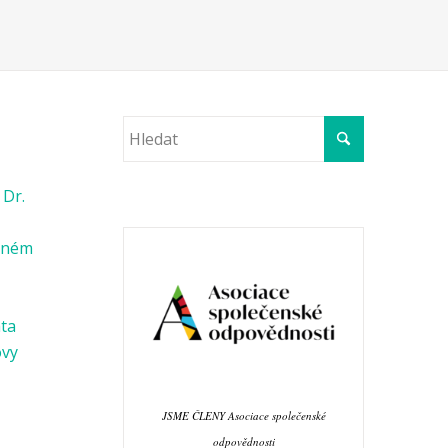
 Dr.
věném
ata
ovy
JSME ČLENY Asociace společenské
odpovědnosti