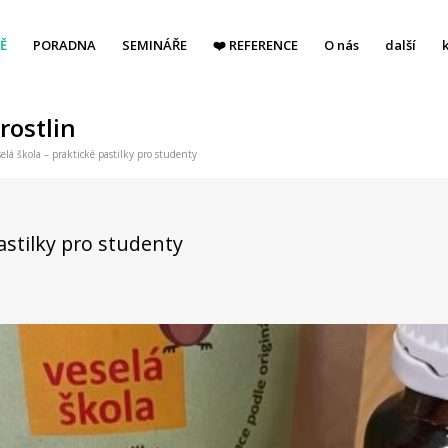
Ě
PORADNA
SEMINÁŘE
❤️ REFERENCE
O nás
další
rostlin
lá škola – praktické pastilky pro studenty
astilky pro studenty