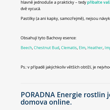
hlavně jednoduše a prakticky – tedy
přibalte va
dvě vycucá.
Pastilky (a ani kapky, samozřejmě), nejsou návyko
Obsahují tyto Bachovy esence:
Beech
,
Chestnut Bud
,
Clematis
,
Elm
,
Heather
,
Im
Ps.: v případě jakýchkoliv větších obtíží, je ne
PORADNA Energie rostlin j
domova online.