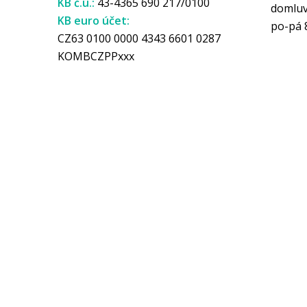
KB č.ú.:
43-4365 690 217/0100
domlu
KB euro účet:
po-pá 
CZ63 0100 0000 4343 6601 0287
KOMBCZPPxxx