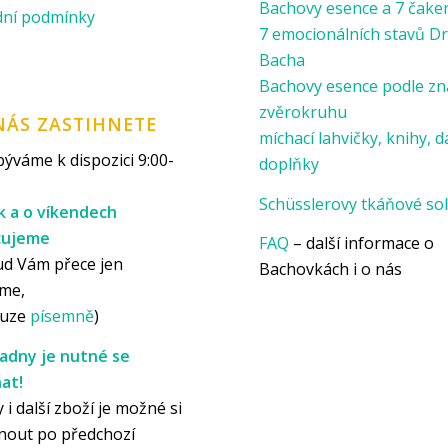
Bachovy esence a 7 čake
ní podmínky
7 emocionálních stavů Dr
Bacha
Bachovy esence podle z
zvěrokruhu
NÁS ZASTIHNETE
míchací lahvičky, knihy, d
ýváme k dispozici 9:00-
doplňky
Schüsslerovy tkáňové sol
k a o víkendech
cujeme
FAQ
– další informace o
ud Vám přece jen
Bachovkách i o nás
me,
ouze
písemně
)
adny je nutné se
at!
 i další zboží je možné si
nout po předchozí