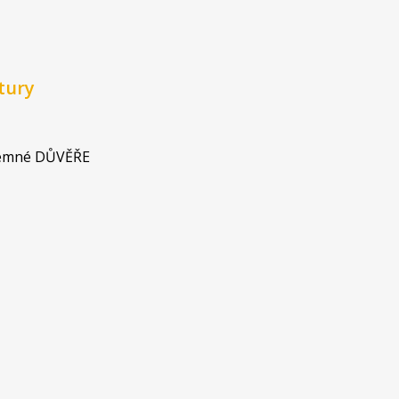
tury
jemné DŮVĚŘE