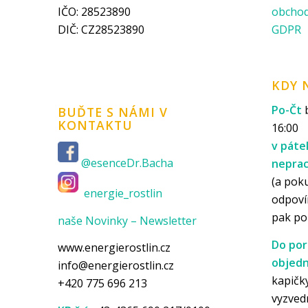
IČO: 28523890
obchod
DIČ: CZ28523890
GDPR
KDY 
Po-Čt
b
BUĎTE S NÁMI V
KONTAKTU
16:00
v páte
@esenceDr.Bacha
nepra
(a pok
energie_rostlin
odpoví
pak p
naše Novinky – Newsletter
Do por
www.energierostlin.cz
objedn
info@energierostlin.cz
kapičky
+420 775 696 213
vyzved