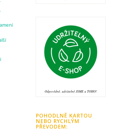
r
.
namení
alší
i
Odpovědně, udržitelně JSME u TOHO!
POHODLNĚ KARTOU
NEBO RYCHLÝM
PŘEVODEM: