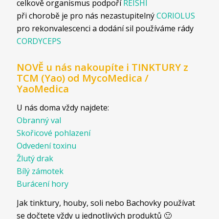
celkově organismus podpoří
REISHI
při chorobě je pro nás nezastupitelný
CORIOLUS
pro rekonvalescenci a dodání sil používáme rády
CORDYCEPS
NOVĚ u nás nakoupíte i TINKTURY z
TCM (Yao) od MycoMedica /
YaoMedica
U nás doma vždy najdete:
Obranný val
Skořicové pohlazení
Odvedení toxinu
Žlutý drak
Bílý zámotek
Burácení hory
Jak tinktury, houby, soli nebo Bachovky používat
se dočtete vždy u jednotlivých produktů 🙂