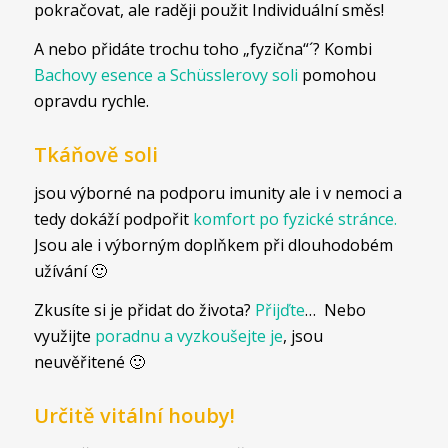
pokračovat, ale raději použit Individuální směs!
A nebo přidáte trochu toho „fyzična“´? Kombi
Bachovy esence a Schüsslerovy soli
pomohou
opravdu rychle.
Tkáňově soli
jsou výborné na podporu imunity ale i v nemoci a
tedy dokáží podpořit
komfort po fyzické stránce.
Jsou ale i výborným doplňkem při dlouhodobém
užívání 🙂
Zkusíte si je přidat do života?
Přijďte
… Nebo
využijte
poradnu a vyzkoušejte je
, jsou
neuvěřitené 🙂
Určitě vitální houby!