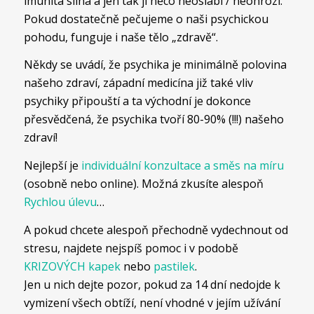
imunita silná a jen tak jí něco neoslabí / neohrozí.
Pokud dostatečně pečujeme o naši psychickou
pohodu, funguje i naše tělo „zdravě“.
Někdy se uvádí, že psychika je minimálně polovina
našeho zdraví, západní medicína již také vliv
psychiky připouští a ta východní je dokonce
přesvědčená, že psychika tvoří 80-90% (!!!) našeho
zdraví!
Nejlepší je
individuální konzultace a směs na míru
(osobně nebo online). Možná zkusíte alespoň
Rychlou úlevu
…
A pokud chcete alespoň přechodně vydechnout od
stresu, najdete nejspíš pomoc i v podobě
KRIZOVÝCH kapek
nebo
pastilek
.
Jen u nich dejte pozor, pokud za 14 dní nedojde k
vymizení všech obtíží, není vhodné v jejím užívání