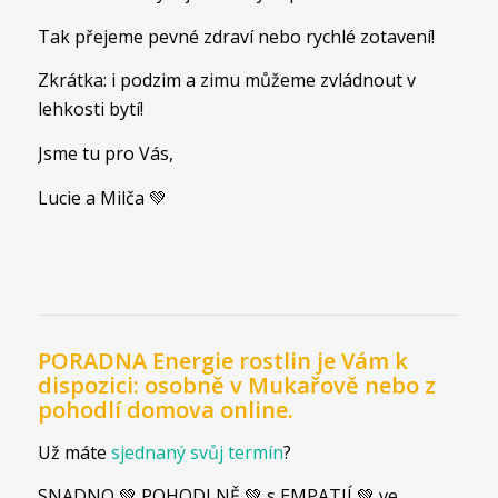
Tak přejeme pevné zdraví nebo rychlé zotavení!
Zkrátka: i podzim a zimu můžeme zvládnout v
lehkosti bytí!
Jsme tu pro Vás,
Lucie a Milča 💚
PORADNA Energie rostlin je Vám k
dispozici: osobně v Mukařově nebo z
pohodlí domova online.
Už máte
sjednaný svůj termín
?
SNADNO 💚 POHODLNĚ 💚 s EMPATIÍ 💚 ve