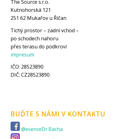
The Source s.r.o.
Kutnohorská 121
251 62 Mukařov u Říčan
Tichý prostor – zadní vchod –
po schodech nahoru
přes terasu do podkroví
impresum
IČO: 28523890
DIČ: CZ28523890
BUĎTE S NÁMI V KONTAKTU
@esenceDr.Bacha