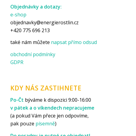
Objednávky a dotazy:
e-shop
objednavky@energierostlin.cz
+420 775 696 213
také nám můžete
napsat přímo odsud
obchodní podmínky
GDPR
KDY NÁS ZASTIHNETE
Po-Čt
býváme k dispozici 9:00-16:00
v pátek a o víkendech nepracujeme
(a pokud Vám přece jen odpovíme,
pak pouze
písemně
)
Do poradny je nutné se objednat!