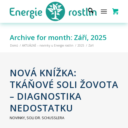
Archive for month: Září, 2025
Domů
/
AKTUÁLNĚ – novinky u Energie rostlin
/
2025
/
Září
NOVÁ KNÍŽKA:
TKÁŇOVÉ SOLI ŽOVOTA
– DIAGNOSTIKA
NEDOSTATKU
NOVINKY
,
SOLI DR. SCHUSSLERA