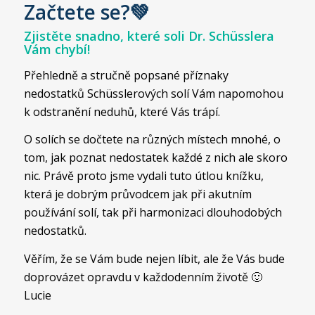
Začtete se?💚
Zjistěte snadno, které soli Dr. Schüsslera
Vám chybí!
Přehledně a stručně popsané příznaky
nedostatků Schüsslerových solí Vám napomohou
k odstranění neduhů, které Vás trápí.
O solích se dočtete na různých místech mnohé, o
tom, jak poznat nedostatek každé z nich ale skoro
nic. Právě proto jsme vydali tuto útlou knížku,
která je dobrým průvodcem jak při akutním
používání solí, tak při harmonizaci dlouhodobých
nedostatků.
Věřím, že se Vám bude nejen líbit, ale že Vás bude
doprovázet opravdu v každodenním životě 🙂
Lucie