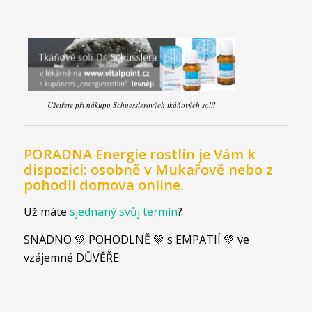
Ušetřete při nákupu Schuesslerových tkáňových solí!
PORADNA Energie rostlin je Vám k
dispozici: osobně v Mukařově nebo z
pohodlí domova online.
Už máte
sjednaný svůj termín
?
SNADNO 💚 POHODLNĚ 💚 s EMPATIÍ 💚 ve
vzájemné DŮVĚŘE