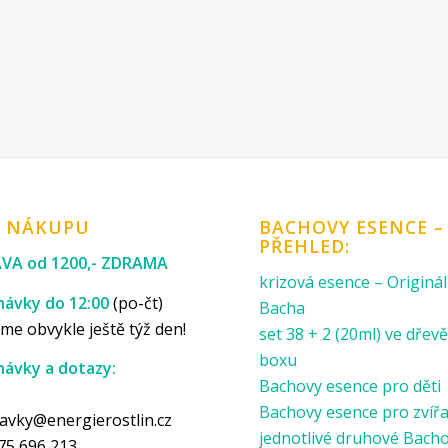
K NÁKUPU
BACHOVY ESENCE –
PŘEHLED:
VA od 1200,- ZDRAMA
krizová esence – Originál
ávky do 12:00
(po-čt)
Bacha
me obvykle ještě týž den!
set 38 + 2 (20ml) ve dře
boxu
ávky a dotazy:
Bachovy esence pro děti
p
Bachovy esence pro zvíř
avky@energierostlin.cz
jednotlivé druhové Bach
75 696 213