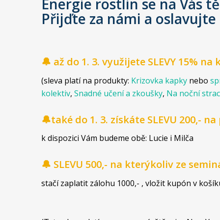
Energie rostlin se na Vás tě
Přijďte za námi a oslavujte
🔔 až do 1. 3. využijete SLEVY 15% n
(sleva platí na produkty:
Krizovka kapky
nebo
sp
kolektiv
,
Snadné učení a zkoušky
,
Na noční stra
🔔také do 1. 3. získáte SLEVU 200,- 
k dispozici Vám budeme obě: Lucie i Milča
🔔 SLEVU 500,- na kterýkoliv ze semin
stačí zaplatit zálohu 1000,- , vložit kupón v koš