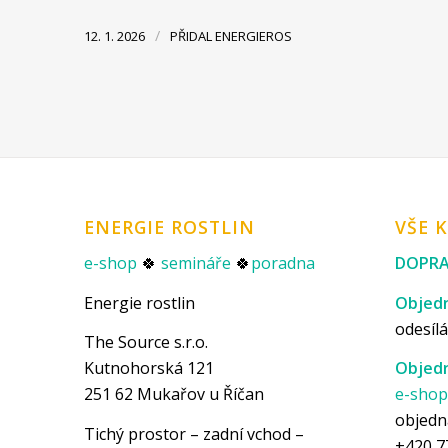
/
12. 1. 2026
PŘIDAL
ENERGIEROS
ENERGIE ROSTLIN
VŠE 
e-shop
🍀
semináře
🍀
poradna
DOPRA
Energie rostlin
Objedn
odesílá
The Source s.r.o.
Kutnohorská 121
Objedn
251 62 Mukařov u Říčan
e-sho
objedn
Tichý prostor – zadní vchod –
+420 7