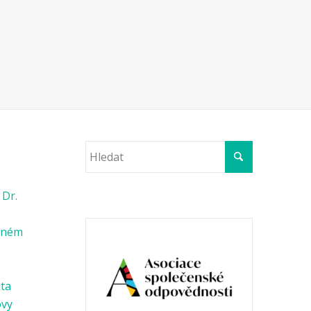
 Dr.
věném
ata
ovy