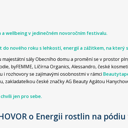
 a wellbeing v jedinečném novoročním festivalu.
it do nového roku s lehkostí, energií a zážitkem, na který
 majestátní sály Obecního domu a promění se v prostor plný 
odie, byFEMME, Líčírna Organics, Alessandro, české kosmeti
ou i rozhovory se zajímavými osobnostmi v rámci
Beautytape
, zakladatelkou české značky AG Beauty Agátou Hanychovo
chvíli jen pro sebe.
HOVOR o Energii rostlin na pódiu 