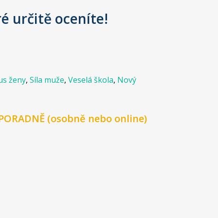
é určitě oceníte!
us ženy
,
Síla muže
,
Veselá škola
,
Nový
ší PORADNĚ (osobně nebo online)