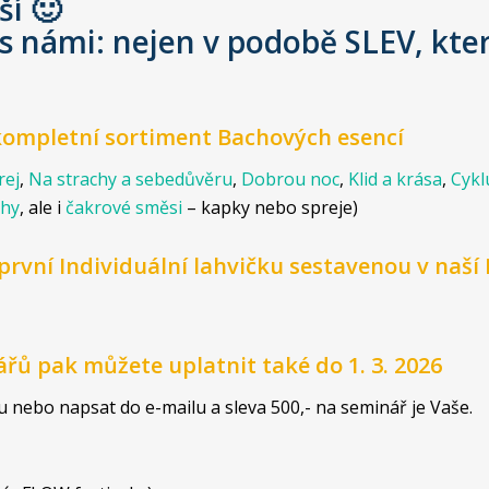
ší 🙂
 s námi: nejen v podobě SLEV, kter
a kompletní sortiment Bachových esencí
rej
,
Na strachy a sebedůvěru
,
Dobrou noc
,
Klid a krása
,
Cykl
chy
, ale i
čakrové směsi
– kapky nebo spreje)
na první Individuální lahvičku sestavenou v na
ářů pak můžete uplatnit také do 1. 3. 2026
íku nebo napsat do e-mailu a sleva 500,- na seminář je Vaše.