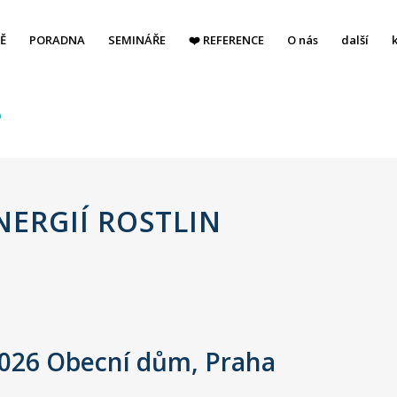
Ě
PORADNA
SEMINÁŘE
❤️ REFERENCE
O nás
další
6
NERGIÍ ROSTLIN
2026 Obecní dům, Praha