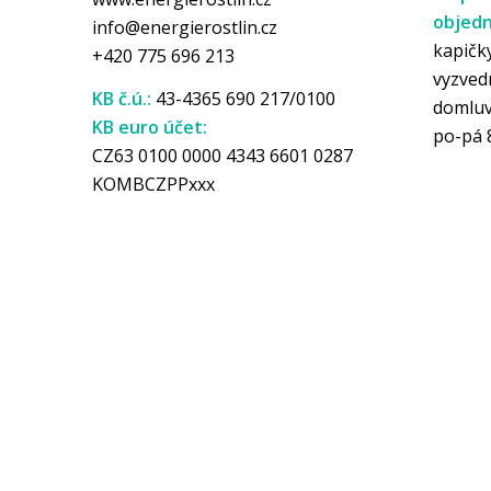
objedn
info@energierostlin.cz
kapičky
+420 775 696 213
vyzved
KB č.ú.:
43-4365 690 217/0100
domlu
KB euro účet:
po-pá 
CZ63 0100 0000 4343 6601 0287
KOMBCZPPxxx