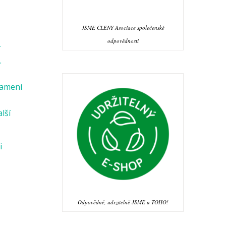
JSME ČLENY Asociace společenské
odpovědnosti
r
.
namení
alší
i
Odpovědně, udržitelně JSME u TOHO!