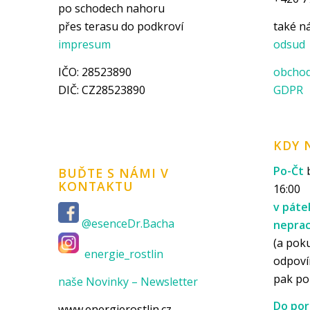
po schodech nahoru
přes terasu do podkroví
také 
impresum
odsud
IČO: 28523890
obchod
DIČ: CZ28523890
GDPR
KDY 
Po-Čt
b
BUĎTE S NÁMI V
KONTAKTU
16:00
v páte
@esenceDr.Bacha
nepra
(a pok
energie_rostlin
odpoví
pak p
naše Novinky – Newsletter
Do por
www.energierostlin.cz