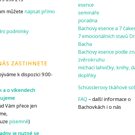
esence
nám můžete
napsat přímo
semináře
poradna
Bachovy esence a 7 čake
ní podmínky
7 emocionálních stavů Dr
Bacha
Bachovy esence podle z
zvěrokruhu
NÁS ZASTIHNETE
míchací lahvičky, knihy, d
ýváme k dispozici 9:00-
doplňky
Schüsslerovy tkáňové sol
k a o víkendech
cujeme
FAQ
– další informace o
ud Vám přece jen
Bachovkách i o nás
me,
ouze
písemně
)
adny je nutné se