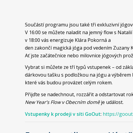
Součástí programu jsou také tři exkluzivní jógov
V 16:00 se můžete naladit na jemný flow s Natali
v 18:00 vás energizuje Klára Pokorná a
den zakončí magická jóga pod vedením Zuzany Kl
Ať jste začátečnice nebo milovnice jógových prož
Vybrat si můžete ze tří typů vstupenek – od zákl
dárkovou tašku s podložkou na jógu a výběrem be
které vás budou provázet celým rokem.
Přijďte se nadechnout, rozzářit a odstartovat ro
New Year’s Flow v Obecním domě
je událost.
Vstupenky k prodeji v síti GoOut
:
https://goout