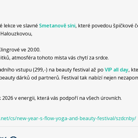
é lekce ve slavné
Smetanově síni
, které povedou špičkové č
í Halouzkovou,
ingrové ve 20:00.
itků, atmosféra tohoto místa vás chytí za srdce.
adního vstupu (299,-) na beauty festival až po
VIP all day
, kt
auty dárků od partnerů. Festival tak nabízí nejen nezapome
k 2026 v energii, která vás podpoří na všech úrovních.
.net/cs/new-year-s-flow-yoga-and-beauty-festival/szdcnby/