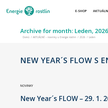
E-SHOP
AKTUÁLN
Archive for month: Leden, 202
Domů
/
AKTUÁLNĚ – novinky u Energie rostlin
/
2026
/
Leden
NEW YEAR´S FLOW S E
NOVINKY
New Year´s FLOW – 29. 1. 