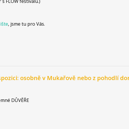
´s FLOW festivalu.)
ište
, jsme tu pro Vás.
spozici: osobně v Mukařově nebo z pohodlí do
jemné DŮVĚŘE