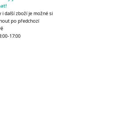
at!
 i další zboží je možné si
nout po předchozí
vě
8:00-17:00