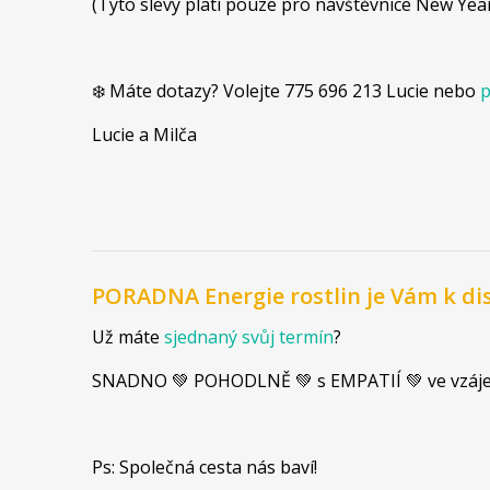
(Tyto slevy platí pouze pro návštěvnice New Year
❄️ Máte dotazy? Volejte 775 696 213 Lucie nebo
p
Lucie a Milča
PORADNA Energie rostlin je Vám k di
Už máte
sjednaný svůj termín
?
SNADNO 💚 POHODLNĚ 💚 s EMPATIÍ 💚 ve vzá
Ps: Společná cesta nás baví!