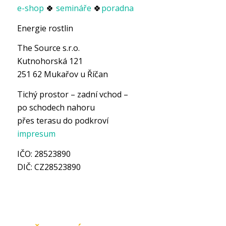
e-shop
🍀
semináře
🍀
poradna
Energie rostlin
The Source s.r.o.
Kutnohorská 121
251 62 Mukařov u Říčan
Tichý prostor – zadní vchod –
po schodech nahoru
přes terasu do podkroví
impresum
IČO: 28523890
DIČ: CZ28523890