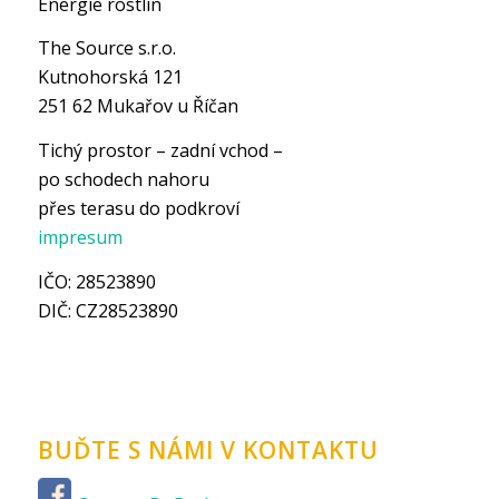
Energie rostlin
The Source s.r.o.
Kutnohorská 121
251 62 Mukařov u Říčan
Tichý prostor – zadní vchod –
po schodech nahoru
přes terasu do podkroví
impresum
IČO: 28523890
DIČ: CZ28523890
BUĎTE S NÁMI V KONTAKTU