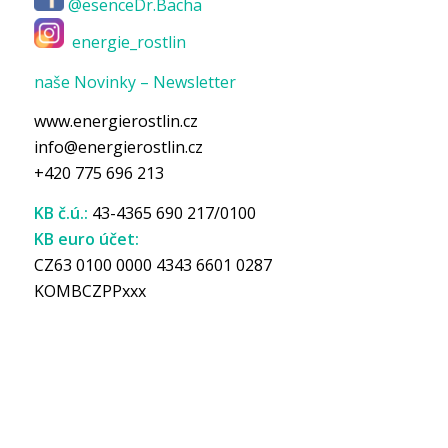
@esenceDr.Bacha
energie_rostlin
naše Novinky – Newsletter
www.energierostlin.cz
info@energierostlin.cz
+420 775 696 213
KB č.ú.:
43-4365 690 217/0100
KB euro účet:
CZ63 0100 0000 4343 6601 0287
KOMBCZPPxxx