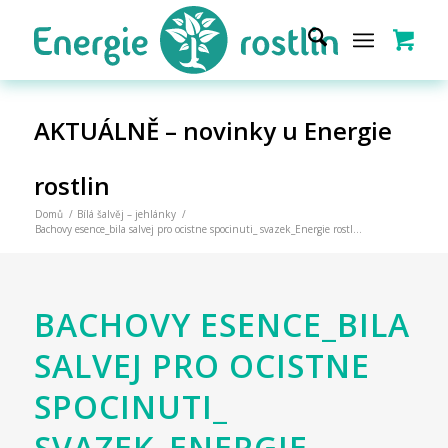
AKTUÁLNĚ – novinky u Energie
rostlin
Domů
/
Bílá šalvěj – jehlánky
/
Bachovy esence_bila salvej pro ocistne spocinuti_ svazek_Energie rostl...
BACHOVY ESENCE_BILA
SALVEJ PRO OCISTNE
SPOCINUTI_
SVAZEK_ENERGIE