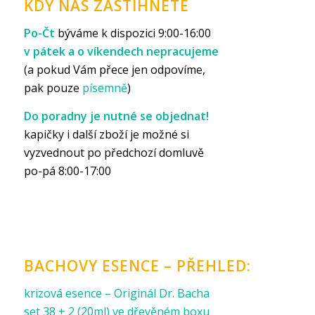
KDY NÁS ZASTIHNETE
Po-Čt
býváme k dispozici 9:00-16:00
v pátek a o víkendech nepracujeme
(a pokud Vám přece jen odpovíme,
pak pouze
písemně
)
Do poradny je nutné se objednat!
kapičky i další zboží je možné si
vyzvednout po předchozí domluvě
po-pá 8:00-17:00
BACHOVY ESENCE – PŘEHLED:
krizová esence – Originál Dr. Bacha
set 38 + 2 (20ml) ve dřevěném boxu