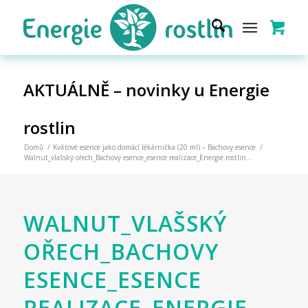
AKTUÁLNĚ – novinky u Energie
rostlin
Domů
/
Květové esence jako domácí lékárnička (20 ml) – Bachovy esence
/
Walnut_vlašský ořech_Bachovy esence_esence realizace_Energie rostlin...
WALNUT_VLAŠSKÝ
OŘECH_BACHOVY
ESENCE_ESENCE
REALIZACE_ENERGIE