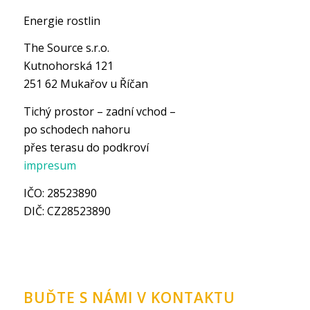
Energie rostlin
The Source s.r.o.
Kutnohorská 121
251 62 Mukařov u Říčan
Tichý prostor – zadní vchod –
po schodech nahoru
přes terasu do podkroví
impresum
IČO: 28523890
DIČ: CZ28523890
BUĎTE S NÁMI V KONTAKTU