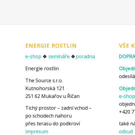
ENERGIE ROSTLIN
VŠE 
e-shop
🍀
semináře
🍀
poradna
DOPRA
Energie rostlin
Objedn
odesílá
The Source s.r.o.
Kutnohorská 121
Objedn
251 62 Mukařov u Říčan
e-sho
objedn
Tichý prostor – zadní vchod –
+420 7
po schodech nahoru
přes terasu do podkroví
také 
impresum
odsud