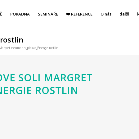
Ě
PORADNA
SEMINÁŘE
❤️ REFERENCE
O nás
další
rostlin
 Margret neumann_plakat_Energie rostlin
VE SOLI MARGRET
ERGIE ROSTLIN