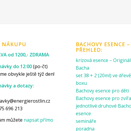
K NÁKUPU
BACHOVY ESENCE –
PŘEHLED:
VA od 1200,- ZDRAMA
krizová esence – Originál
ávky do 12:00
(po-čt)
Bacha
me obvykle ještě týž den!
set 38 + 2 (20ml) ve dře
boxu
ávky a dotazy:
Bachovy esence pro děti
p
Bachovy esence pro zvíř
avky@energierostlin.cz
jednotlivé druhové Bach
75 696 213
esence
nám můžete
napsat přímo
semináře
poradna