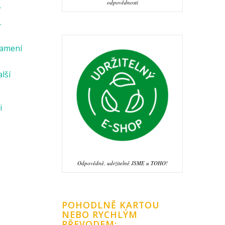
odpovědnosti
r
.
namení
alší
i
Odpovědně, udržitelně JSME u TOHO!
POHODLNĚ KARTOU
NEBO RYCHLÝM
PŘEVODEM: