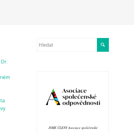
 Dr.
věném
ata
ovy
JSME ČLENY Asociace společenské