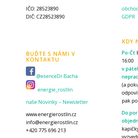
IČO: 28523890
obchod
DIČ: CZ28523890
GDPR
KDY 
Po-Čt
b
BUĎTE S NÁMI V
KONTAKTU
16:00
v páte
@esenceDr.Bacha
nepra
(a pok
energie_rostlin
odpoví
pak p
naše Novinky – Newsletter
Do por
www.energierostlin.cz
objedn
info@energierostlin.cz
kapičky
+420 775 696 213
vyzved