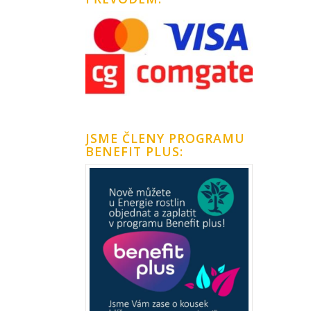
JSME ČLENY PROGRAMU
BENEFIT PLUS: