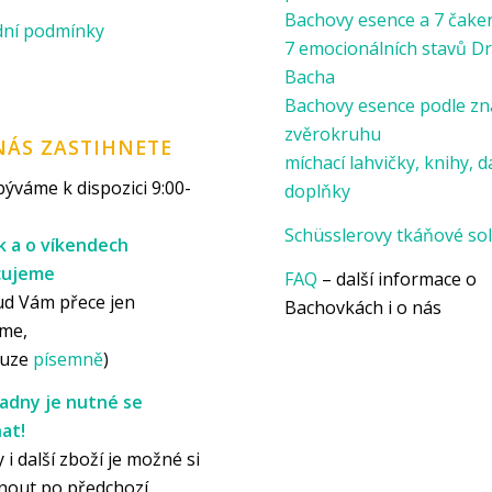
Bachovy esence a 7 čake
ní podmínky
7 emocionálních stavů Dr
Bacha
Bachovy esence podle z
zvěrokruhu
NÁS ZASTIHNETE
míchací lahvičky, knihy, d
ýváme k dispozici 9:00-
doplňky
Schüsslerovy tkáňové sol
k a o víkendech
cujeme
FAQ
– další informace o
ud Vám přece jen
Bachovkách i o nás
me,
ouze
písemně
)
adny je nutné se
at!
 i další zboží je možné si
nout po předchozí