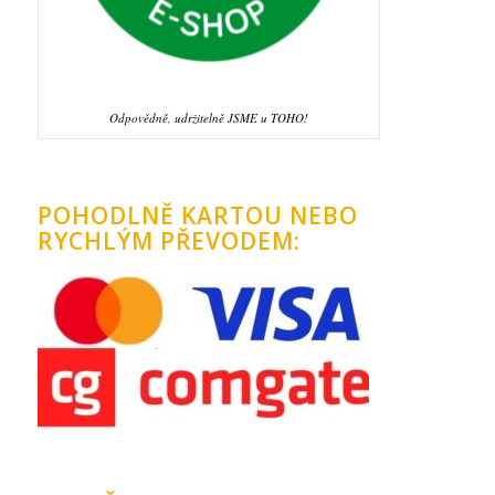
Odpovědně, udržitelně JSME u TOHO!
POHODLNĚ KARTOU NEBO
RYCHLÝM PŘEVODEM: