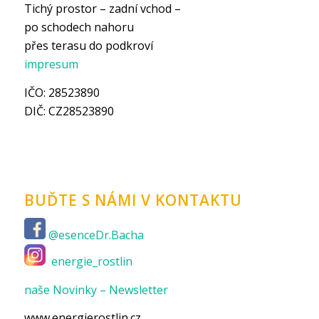
Tichý prostor – zadní vchod –
po schodech nahoru
přes terasu do podkroví
impresum
IČO: 28523890
DIČ: CZ28523890
BUĎTE S NÁMI V KONTAKTU
@esenceDr.Bacha
energie_rostlin
naše Novinky – Newsletter
www.energierostlin.cz