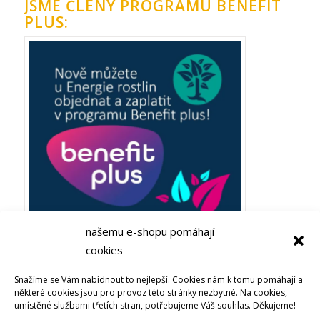
JSME ČLENY PROGRAMU BENEFIT
PLUS:
našemu e-shopu pomáhají
cookies
Plaťte ze zaměstnaneckých výhod Benefit plus! Objevujte
Snažíme se Vám nabídnout to nejlepší. Cookies nám k tomu pomáhají a
Bachovy esence nebo soli života u Energie rostlin
některé cookies jsou pro provoz této stránky nezbytné. Na cookies,
umístěné službami třetích stran, potřebujeme Váš souhlas. Děkujeme!