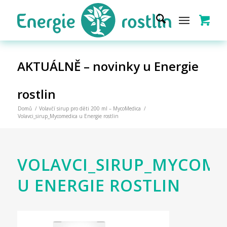
AKTUÁLNĚ – novinky u Energie
rostlin
Domů
/
Volavčí sirup pro děti 200 ml – MycoMedica
/
Volavci_sirup_Mycomedica u Energie rostlin
VOLAVCI_SIRUP_MYCOME
U ENERGIE ROSTLIN