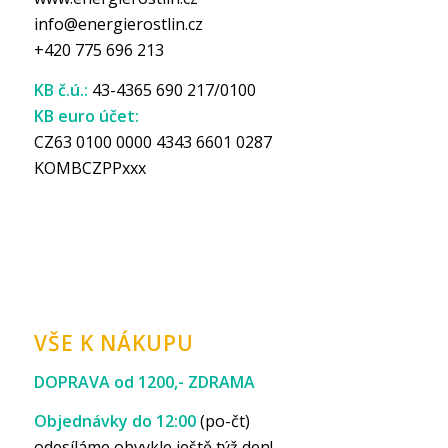
info@energierostlin.cz
+420 775 696 213
KB č.ú.:
43-4365 690 217/0100
KB euro účet:
CZ63 0100 0000 4343 6601 0287
KOMBCZPPxxx
VŠE K NÁKUPU
DOPRAVA od 1200,- ZDRAMA
Objednávky do 12:00
(po-čt)
odesíláme obvykle ještě týž den!