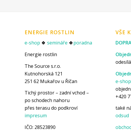
ENERGIE ROSTLIN
VŠE 
e-shop
🍀
semináře
🍀
poradna
DOPRA
Energie rostlin
Objedn
odesílá
The Source s.r.o.
Kutnohorská 121
Objedn
251 62 Mukařov u Říčan
e-sho
objedn
Tichý prostor – zadní vchod –
+420 7
po schodech nahoru
přes terasu do podkroví
také 
impresum
odsud
IČO: 28523890
obchod