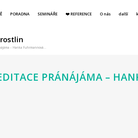
Ě
PORADNA
SEMINÁŘE
❤️ REFERENCE
O nás
další
rostlin
ránájáma – Hanka Fuhrmannová...
MEDITACE PRÁNÁJÁMA – H