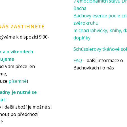
7 emocionálních stavů Dr
Bacha
Bachovy esence podle z
zvěrokruhu
NÁS ZASTIHNETE
míchací lahvičky, knihy, d
ýváme k dispozici 9:00-
doplňky
Schüsslerovy tkáňové sol
k a o víkendech
cujeme
FAQ
– další informace o
ud Vám přece jen
Bachovkách i o nás
me,
ouze
písemně
)
adny je nutné se
at!
 i další zboží je možné si
nout po předchozí
vě