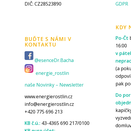
DIČ: CZ28523890
GDPR
KDY 
Po-Čt
b
BUĎTE S NÁMI V
KONTAKTU
16:00
v páte
@esenceDr.Bacha
nepra
(a pok
energie_rostlin
odpoví
pak p
naše Novinky – Newsletter
Do por
www.energierostlin.cz
objedn
info@energierostlin.cz
kapičky
+420 775 696 213
vyzved
KB č.ú.:
43-4365 690 217/0100
domlu
KB euro účet: