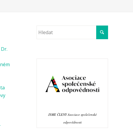
 Dr.
věném
ata
ovy
JSME ČLENY Asociace společenské
odpovědnosti
r