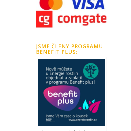
JSME ČLENY PROGRAMU
BENEFIT PLUS: