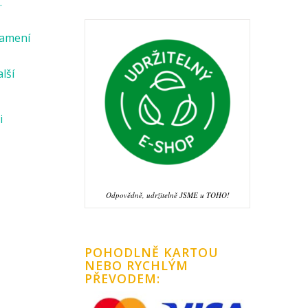
.
namení
alší
i
Odpovědně, udržitelně JSME u TOHO!
POHODLNĚ KARTOU
NEBO RYCHLÝM
PŘEVODEM: