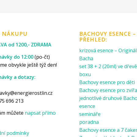
K NÁKUPU
BACHOVY ESENCE –
PŘEHLED:
VA od 1200,- ZDRAMA
krizová esence – Originál
ávky do 12:00
(po-čt)
Bacha
me obvykle ještě týž den!
set 38 + 2 (20ml) ve dře
boxu
ávky a dotazy:
Bachovy esence pro děti
p
Bachovy esence pro zvíř
avky@energierostlin.cz
jednotlivé druhové Bach
75 696 213
esence
nám můžete
napsat přímo
semináře
poradna
Bachovy esence a 7 čake
ní podmínky