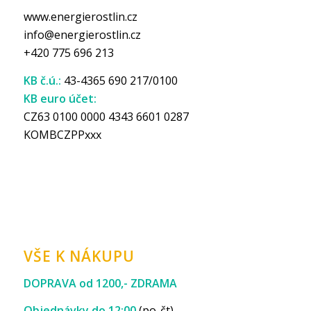
www.energierostlin.cz
info@energierostlin.cz
+420 775 696 213
KB č.ú.:
43-4365 690 217/0100
KB euro účet:
CZ63 0100 0000 4343 6601 0287
KOMBCZPPxxx
VŠE K NÁKUPU
DOPRAVA od 1200,- ZDRAMA
Objednávky do 12:00
(po-čt)