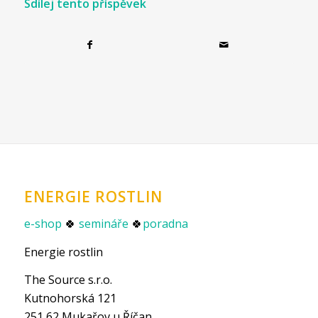
Sdílej tento příspěvek
ENERGIE ROSTLIN
e-shop
🍀
semináře
🍀
poradna
Energie rostlin
The Source s.r.o.
Kutnohorská 121
251 62 Mukařov u Říčan