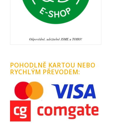
Odpovědně, udržitelně JSME u TOHO!
POHODLNĚ KARTOU NEBO
RYCHLÝM PŘEVODEM: