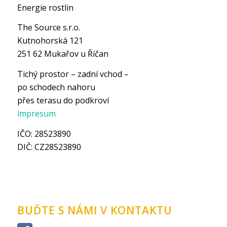
Energie rostlin
The Source s.r.o.
Kutnohorská 121
251 62 Mukařov u Říčan
Tichý prostor – zadní vchod –
po schodech nahoru
přes terasu do podkroví
impresum
IČO: 28523890
DIČ: CZ28523890
BUĎTE S NÁMI V KONTAKTU