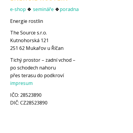
e-shop
🍀
semináře
🍀
poradna
Energie rostlin
The Source s.r.o.
Kutnohorská 121
251 62 Mukařov u Říčan
Tichý prostor – zadní vchod –
po schodech nahoru
přes terasu do podkroví
impresum
IČO: 28523890
DIČ: CZ28523890