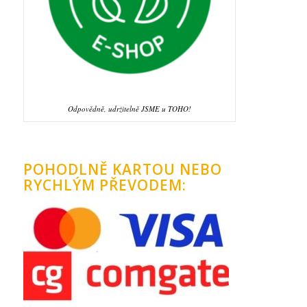
Odpovědně, udržitelně JSME u TOHO!
POHODLNĚ KARTOU NEBO
RYCHLÝM PŘEVODEM: