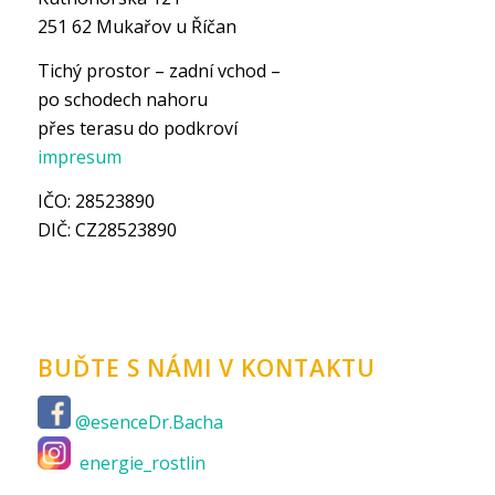
251 62 Mukařov u Říčan
Tichý prostor – zadní vchod –
po schodech nahoru
přes terasu do podkroví
impresum
IČO: 28523890
DIČ: CZ28523890
BUĎTE S NÁMI V KONTAKTU
@esenceDr.Bacha
energie_rostlin