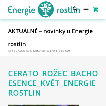
AKTUÁLNĚ – novinky u Energie
rostlin
Domů
/
Cerato_rožec_Bachovy esence_květ_Energie rostlin
CERATO_ROŽEC_BACHOV
ESENCE_KVĚT_ENERGIE
ROSTLIN