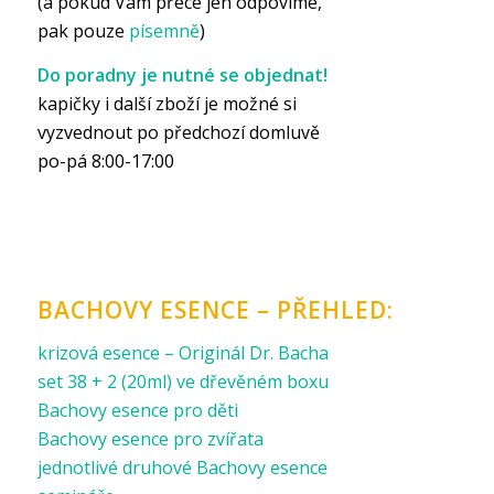
(a pokud Vám přece jen odpovíme,
pak pouze
písemně
)
Do poradny je nutné se objednat!
kapičky i další zboží je možné si
vyzvednout po předchozí domluvě
po-pá 8:00-17:00
BACHOVY ESENCE – PŘEHLED:
krizová esence – Originál Dr. Bacha
set 38 + 2 (20ml) ve dřevěném boxu
Bachovy esence pro děti
Bachovy esence pro zvířata
jednotlivé druhové Bachovy esence