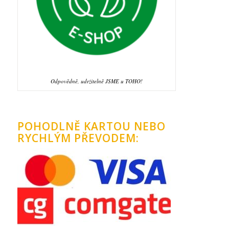
Odpovědně, udržitelně JSME u TOHO!
POHODLNĚ KARTOU NEBO
RYCHLÝM PŘEVODEM: