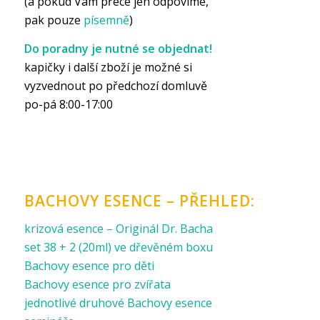
(a pokud Vám přece jen odpovíme,
pak pouze
písemně
)
Do poradny je nutné se objednat!
kapičky i další zboží je možné si
vyzvednout po předchozí domluvě
po-pá 8:00-17:00
BACHOVY ESENCE – PŘEHLED:
krizová esence – Originál Dr. Bacha
set 38 + 2 (20ml) ve dřevěném boxu
Bachovy esence pro děti
Bachovy esence pro zvířata
jednotlivé druhové Bachovy esence