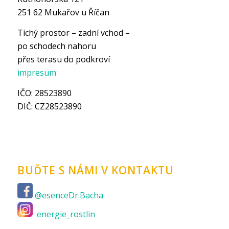
251 62 Mukařov u Říčan
Tichý prostor – zadní vchod –
po schodech nahoru
přes terasu do podkroví
impresum
IČO: 28523890
DIČ: CZ28523890
BUĎTE S NÁMI V KONTAKTU
@esenceDr.Bacha
energie_rostlin