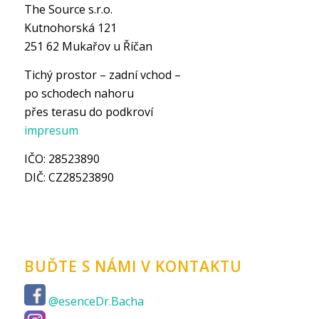
The Source s.r.o.
Kutnohorská 121
251 62 Mukařov u Říčan
Tichý prostor – zadní vchod –
po schodech nahoru
přes terasu do podkroví
impresum
IČO: 28523890
DIČ: CZ28523890
BUĎTE S NÁMI V KONTAKTU
@esenceDr.Bacha