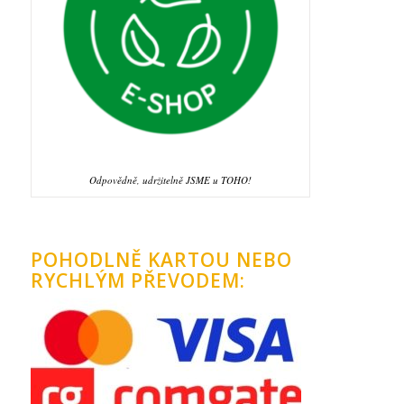
Odpovědně, udržitelně JSME u TOHO!
POHODLNĚ KARTOU NEBO
RYCHLÝM PŘEVODEM: