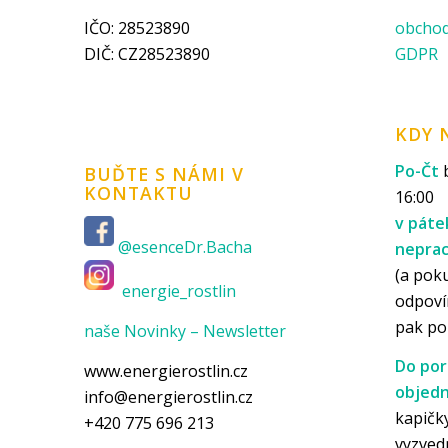
IČO: 28523890
obchod
DIČ: CZ28523890
GDPR
KDY 
Po-Čt
b
BUĎTE S NÁMI V
KONTAKTU
16:00
v páte
@esenceDr.Bacha
nepra
(a pok
energie_rostlin
odpoví
pak p
naše Novinky – Newsletter
Do por
www.energierostlin.cz
objedn
info@energierostlin.cz
kapičky
+420 775 696 213
vyzved