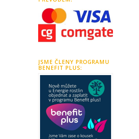
JSME ČLENY PROGRAMU
BENEFIT PLUS: