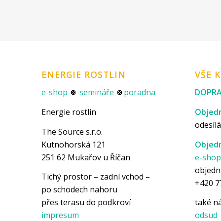
ENERGIE ROSTLIN
VŠE 
e-shop
🍀
semináře
🍀
poradna
DOPRA
Energie rostlin
Objedn
odesílá
The Source s.r.o.
Kutnohorská 121
Objedn
251 62 Mukařov u Říčan
e-sho
objedn
Tichý prostor – zadní vchod –
+420 7
po schodech nahoru
přes terasu do podkroví
také 
impresum
odsud