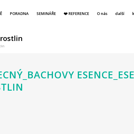
Ě
PORADNA
SEMINÁŘE
❤️ REFERENCE
O nás
další
rostlin
lin
CNÝ_BACHOVY ESENCE_ES
STLIN