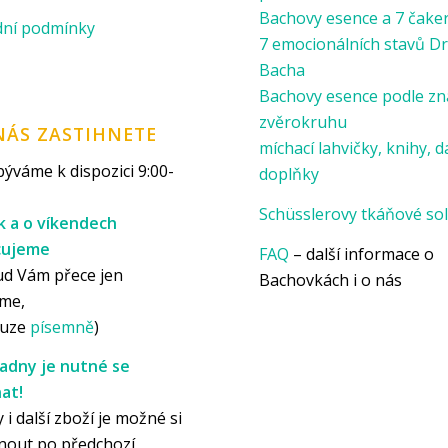
Bachovy esence a 7 čake
ní podmínky
7 emocionálních stavů Dr
Bacha
Bachovy esence podle z
zvěrokruhu
NÁS ZASTIHNETE
míchací lahvičky, knihy, d
ýváme k dispozici 9:00-
doplňky
Schüsslerovy tkáňové sol
k a o víkendech
cujeme
FAQ
– další informace o
ud Vám přece jen
Bachovkách i o nás
me,
ouze
písemně
)
adny je nutné se
at!
 i další zboží je možné si
nout po předchozí