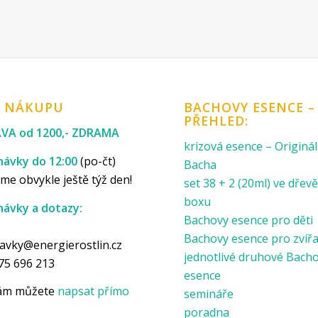
K NÁKUPU
BACHOVY ESENCE –
PŘEHLED:
VA od 1200,- ZDRAMA
krizová esence – Originál
ávky do 12:00
(po-čt)
Bacha
me obvykle ještě týž den!
set 38 + 2 (20ml) ve dře
boxu
ávky a dotazy:
Bachovy esence pro děti
p
Bachovy esence pro zvíř
avky@energierostlin.cz
jednotlivé druhové Bach
75 696 213
esence
nám můžete
napsat přímo
semináře
poradna