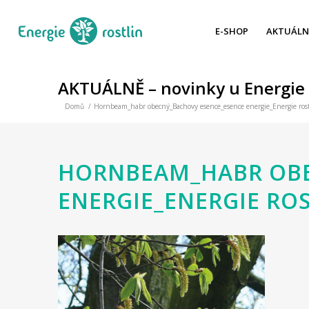
E-SHOP
AKTUÁLN
AKTUÁLNĚ – novinky u Energie 
Domů
/
Hornbeam_habr obecný_Bachovy esence_esence energie_Energie rost
HORNBEAM_HABR OBE
ENERGIE_ENERGIE RO