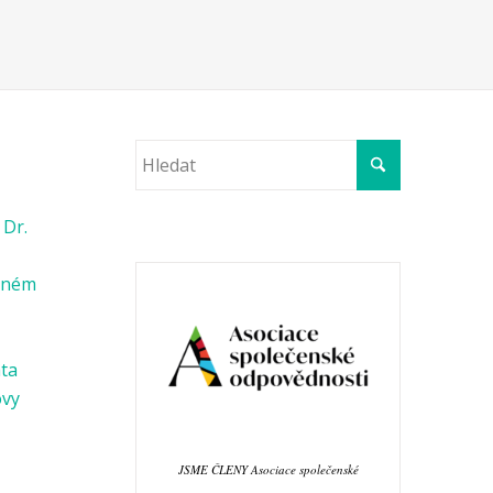
 Dr.
věném
ata
ovy
JSME ČLENY Asociace společenské