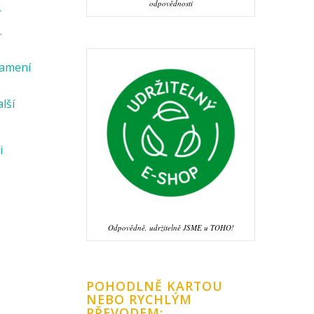
odpovědnosti
r
.
namení
alší
i
Odpovědně, udržitelně JSME u TOHO!
POHODLNĚ KARTOU
NEBO RYCHLÝM
PŘEVODEM: