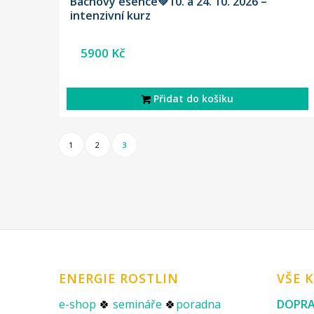
Bachovy esence💚10. a 24. 10. 2026 –
intenzivní kurz
5900
Kč
Přidat do košíku
1
2
3
ENERGIE ROSTLIN
VŠE 
e-shop
🍀
semináře
🍀
poradna
DOPRA