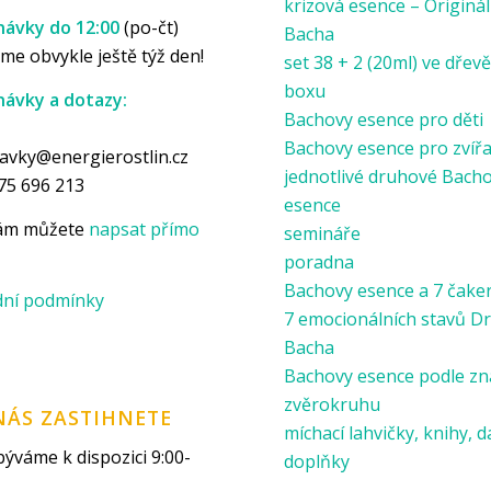
krizová esence – Originál
ávky do 12:00
(po-čt)
Bacha
me obvykle ještě týž den!
set 38 + 2 (20ml) ve dře
boxu
ávky a dotazy:
Bachovy esence pro děti
p
Bachovy esence pro zvíř
avky@energierostlin.cz
jednotlivé druhové Bach
75 696 213
esence
nám můžete
napsat přímo
semináře
poradna
Bachovy esence a 7 čake
ní podmínky
7 emocionálních stavů Dr
Bacha
Bachovy esence podle z
zvěrokruhu
NÁS ZASTIHNETE
míchací lahvičky, knihy, d
ýváme k dispozici 9:00-
doplňky