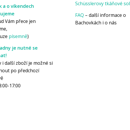
Schüsslerovy tkáňové sol
k a o víkendech
cujeme
FAQ
– další informace o
ud Vám přece jen
Bachovkách i o nás
me,
ouze
písemně
)
adny je nutné se
at!
 i další zboží je možné si
nout po předchozí
vě
8:00-17:00