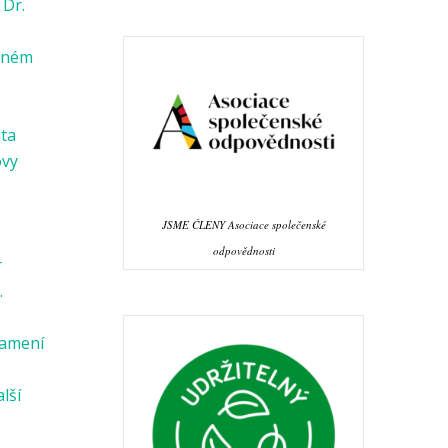
 Dr.
věném
ata
ovy
JSME ČLENY Asociace společenské
odpovědnosti
r
.
namení
alší