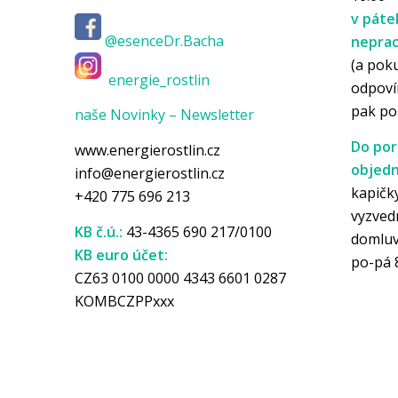
v páte
@esenceDr.Bacha
nepra
(a pok
energie_rostlin
odpoví
pak p
naše Novinky – Newsletter
Do por
www.energierostlin.cz
objedn
info@energierostlin.cz
kapičky
+420 775 696 213
vyzved
KB č.ú.:
43-4365 690 217/0100
domlu
KB euro účet:
po-pá 
CZ63 0100 0000 4343 6601 0287
KOMBCZPPxxx