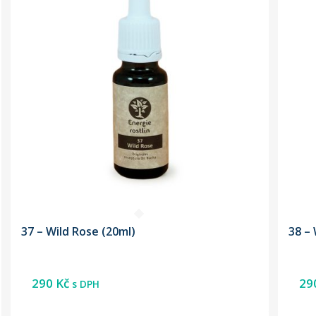
37 – Wild Rose (20ml)
38 – 
290
Kč
29
s DPH