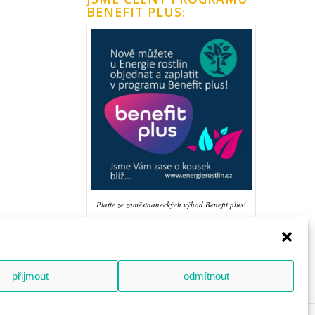
BENEFIT PLUS:
Plaťte ze zaměstnaneckých výhod Benefit plus!
Objevujte Bachovy esence nebo soli života u
Energie rostlin
přijmout
odmítnout