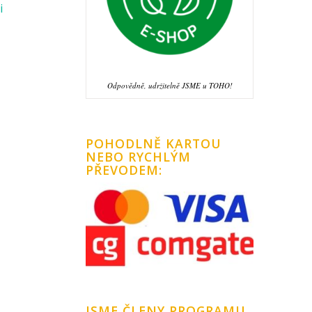
i
Odpovědně, udržitelně JSME u TOHO!
POHODLNĚ KARTOU
NEBO RYCHLÝM
PŘEVODEM:
JSME ČLENY PROGRAMU