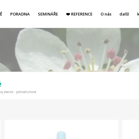
Ě
PORADNA
SEMINÁŘE
❤️ REFERENCE
O nás
další
é
vy esence - jednodruhové