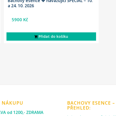
Bachovy esence 💚 navazující SPECIÁL – 10.
a 24. 10. 2026
5900
Kč
Přidat do košíku
K NÁKUPU
BACHOVY ESENCE –
PŘEHLED:
VA od 1200,- ZDRAMA