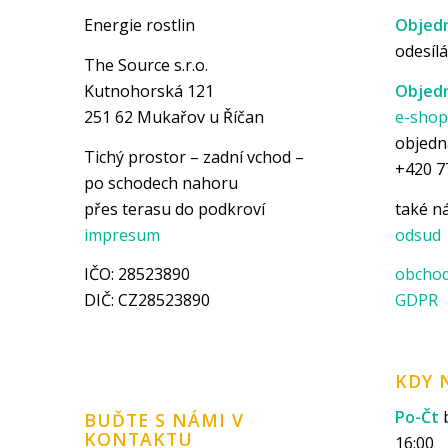
Energie rostlin
Objedn
odesílá
The Source s.r.o.
Kutnohorská 121
Objedn
251 62 Mukařov u Říčan
e-sho
objedn
Tichý prostor – zadní vchod –
+420 7
po schodech nahoru
přes terasu do podkroví
také 
impresum
odsud
IČO: 28523890
obchod
DIČ: CZ28523890
GDPR
KDY 
Po-Čt
b
BUĎTE S NÁMI V
KONTAKTU
16:00