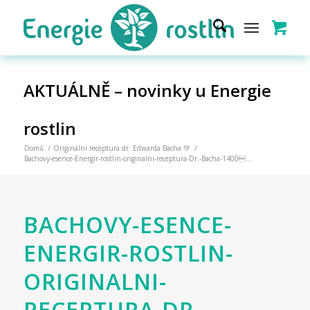
AKTUÁLNĚ – novinky u Energie
rostlin
Domů
/
Originální receptura dr. Edwarda Bacha 💚
/
Bachovy-esence-Energir-rostlin-originalni-receptura-Dr.-Bacha-1400...
BACHOVY-ESENCE-
ENERGIR-ROSTLIN-
ORIGINALNI-
RECEPTURA-DR.-