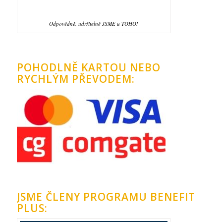
Odpovědně, udržitelně JSME u TOHO!
POHODLNĚ KARTOU NEBO
RYCHLÝM PŘEVODEM:
JSME ČLENY PROGRAMU BENEFIT
PLUS: