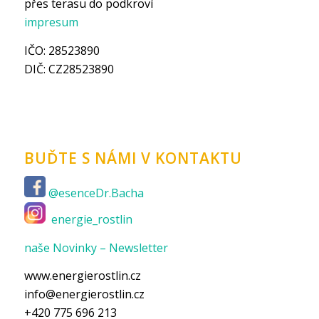
přes terasu do podkroví
impresum
IČO: 28523890
DIČ: CZ28523890
BUĎTE S NÁMI V KONTAKTU
@esenceDr.Bacha
energie_rostlin
naše Novinky – Newsletter
www.energierostlin.cz
info@energierostlin.cz
+420 775 696 213