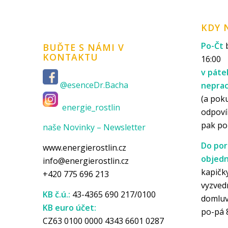
KDY 
Po-Čt
b
BUĎTE S NÁMI V
KONTAKTU
16:00
v páte
@esenceDr.Bacha
nepra
(a pok
energie_rostlin
odpoví
pak p
naše Novinky – Newsletter
Do por
www.energierostlin.cz
objedn
info@energierostlin.cz
kapičky
+420 775 696 213
vyzved
KB č.ú.:
43-4365 690 217/0100
domlu
KB euro účet:
po-pá 
CZ63 0100 0000 4343 6601 0287