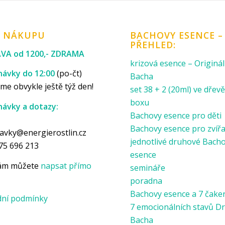
K NÁKUPU
BACHOVY ESENCE –
PŘEHLED:
VA od 1200,- ZDRAMA
krizová esence – Originál
ávky do 12:00
(po-čt)
Bacha
me obvykle ještě týž den!
set 38 + 2 (20ml) ve dře
boxu
ávky a dotazy:
Bachovy esence pro děti
p
Bachovy esence pro zvíř
avky@energierostlin.cz
jednotlivé druhové Bach
75 696 213
esence
nám můžete
napsat přímo
semináře
poradna
Bachovy esence a 7 čake
ní podmínky
7 emocionálních stavů Dr
Bacha