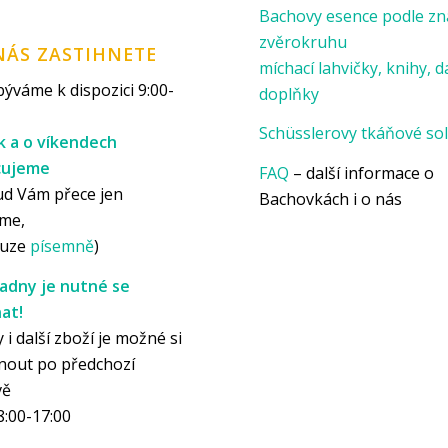
Bachovy esence podle z
zvěrokruhu
NÁS ZASTIHNETE
míchací lahvičky, knihy, d
ýváme k dispozici 9:00-
doplňky
Schüsslerovy tkáňové sol
k a o víkendech
cujeme
FAQ
– další informace o
ud Vám přece jen
Bachovkách i o nás
me,
ouze
písemně
)
adny je nutné se
at!
 i další zboží je možné si
nout po předchozí
vě
8:00-17:00