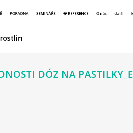
Ě
PORADNA
SEMINÁŘE
❤️ REFERENCE
O nás
další
rostlin
DNOSTI DÓZ NA PASTILKY_E