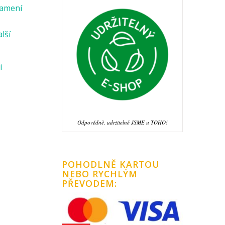
namení
alší
i
Odpovědně, udržitelně JSME u TOHO!
POHODLNĚ KARTOU
NEBO RYCHLÝM
PŘEVODEM: