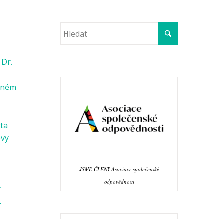
 Dr.
věném
ata
ovy
JSME ČLENY Asociace společenské
odpovědnosti
r
.