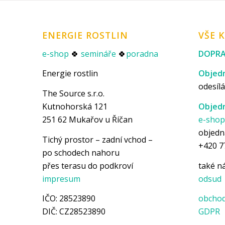
ENERGIE ROSTLIN
VŠE 
e-shop
🍀
semináře
🍀
poradna
DOPRA
Energie rostlin
Objedn
odesílá
The Source s.r.o.
Kutnohorská 121
Objedn
251 62 Mukařov u Říčan
e-sho
objedn
Tichý prostor – zadní vchod –
+420 7
po schodech nahoru
přes terasu do podkroví
také 
impresum
odsud
IČO: 28523890
obchod
DIČ: CZ28523890
GDPR