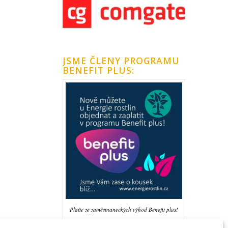
JSME ČLENY PROGRAMU
BENEFIT PLUS:
Plaťte ze zaměstnaneckých výhod Benefit plus!
Objevujte Bachovy esence nebo soli života u