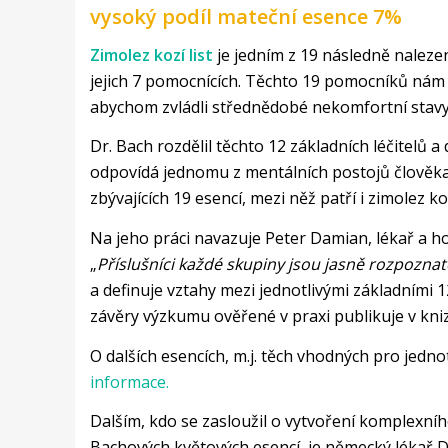
vysoký podíl mateční esence 7%
Zimolez kozí list
je jedním z 19 následně naleze
jejich 7 pomocnících. Těchto 19 pomocníků nám p
abychom zvládli střednědobé nekomfortní stavy 
Dr. Bach rozdělil těchto 12 základních léčitelů 
odpovídá jednomu z mentálních postojů člověka.
zbývajících 19 esencí, mezi něž patří i zimolez koz
Na jeho práci navazuje Peter Damian, lékař a h
„
Příslušníci každé skupiny jsou jasně rozpoznat
a definuje vztahy mezi jednotlivými základními
závěry výzkumu ověřené v praxi publikuje v kn
O dalších esencích, m.j. těch vhodných pro jedno
informace.
Dalším, kdo se zasloužil o vytvoření komplexn
Bachových květových esencí, je německý lékař D