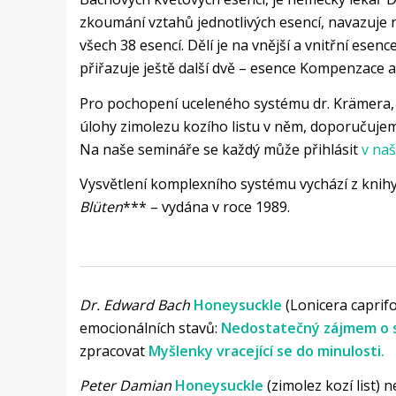
zkoumání vztahů jednotlivých esencí, navazuje 
všech 38 esencí. Dělí je na vnější a vnitřní ese
přiřazuje ještě další dvě – esence Kompenzace
Pro pochopení uceleného systému dr. Krämera, 
úlohy zimolezu kozího listu v něm, doporučuj
Na naše semináře se každý může přihlásit
v na
Vysvětlení komplexního systému vychází z kni
Blüten
*** – vydána v roce 1989.
Dr. Edward Bach
Honeysuckle
(Lonicera caprif
emocionálních stavů:
Nedostatečný zájmem o s
zpracovat
Myšlenky vracející se do minulosti.
Peter Damian
Honeysuckle
(zimolez kozí list)