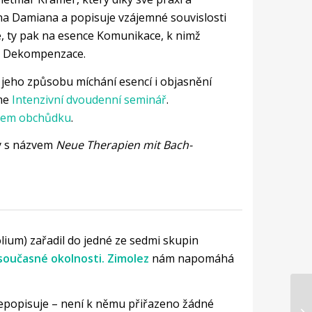
na Damiana a popisuje vzájemné souvislosti
nce, ty pak na esence Komunikace, k nimž
 a Dekompenzace.
jeho způsobu míchání esencí i objasnění
eme
Intenzivní dvoudenní seminář
.
šem obchůdku
.
hy s názvem
Neue Therapien mit Bach-
olium) zařadil do jedné ze sedmi skupin
oučasné okolnosti. Zimolez
nám napomáhá
 nepopisuje – není k němu přiřazeno žádné