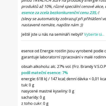
plnou TRVALÝCH SLEV na produkty Energie rostl
produktů až 10%, různé speciální cenové akce,
esence za zcela bezkonkurenční cenu 235,-
!
(slevy se automaticky zobrazují při přihlášení 
nastavené nemáte, napište nám :))
Ještě jste u nás na semináři nebyli?
Vyberte si…
esence od Energie rostlin jsou vyrobené podle or
garantuje laboratorní zpracování v malé rodin
obsah alkoholu: alc. 27% vol. (Frz. Brandy V.S.O.P
podíl mateční esence: 7%
energie: 618 kJ / 147 kcal; denní dávka < 0,01 kca
tuk: 0 g
nasycené mastné kyseliny: 0 g
sacharidy: 0 g
z toho cukr: 0 g