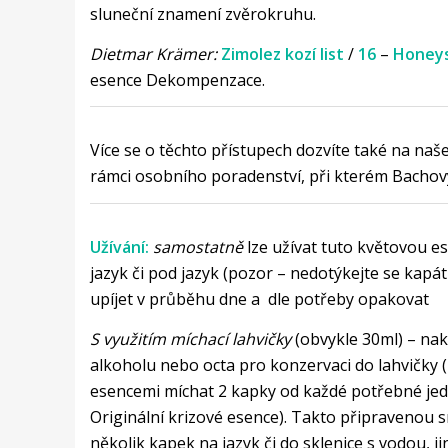
sluneční znamení zvěrokruhu.
Dietmar Krämer:
Zimolez kozí list
/
16
–
Honeys
esence Dekompenzace.
Více se o těchto přístupech dozvíte také na na
rámci osobního poradenství, při kterém Bachov
Užívání:
samostatně
lze užívat tuto květovou e
jazyk či pod jazyk (pozor – nedotýkejte se kap
upíjet v průběhu dne a dle potřeby opakovat
S využitím míchací lahvičky
(obvykle 30ml) – nak
alkoholu nebo octa pro konzervaci do lahvičky (
esencemi míchat 2 kapky od každé potřebné je
Originální krizové esence). Takto připravenou 
několik kapek na jazyk či do sklenice s vodou, j