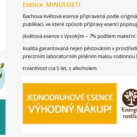
Esence MINULOSTI
Bachova květová esence připravená podle origináln
publikací, ve které způsob přípravy esencí popisu
(květová esence s vysokým – 7% podílem mateční t
kvalita garantovaná nejen pěstováním v prostředí
precizním laboratorním plněním malou rodinnou
trvanlivost cca 5 let, s alkoholem