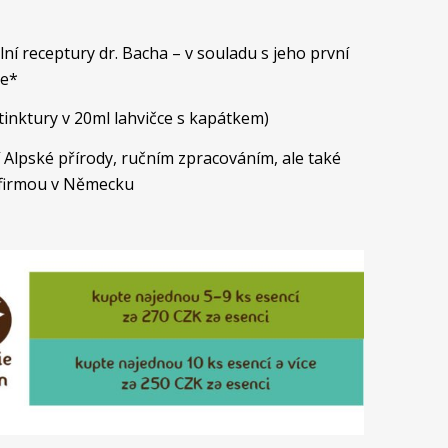
í receptury dr. Bacha – v souladu s jeho první
je*
inktury v 20ml lahvičce s kapátkem)
 Alpské přírody, ručním zpracováním, ale také
 firmou v Německu