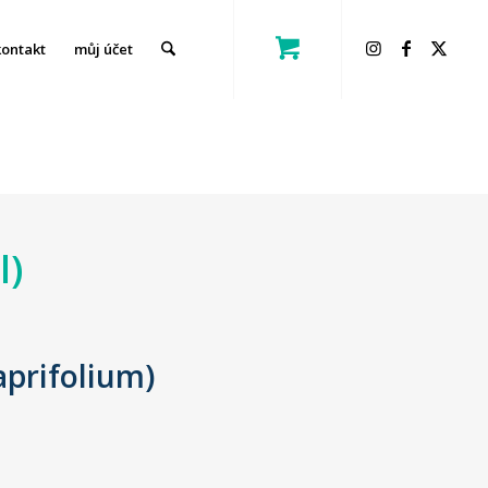
kontakt
můj účet
l)
caprifolium)