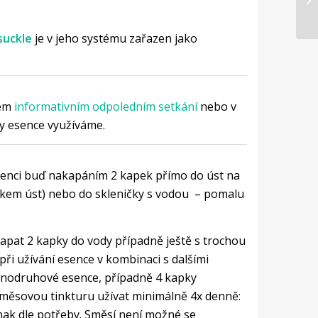
uckle
je v jeho systému zařazen jako
šem
informativním odpoledním setkání
nebo v
y esence využíváme.
senci buď nakapáním 2 kapek přímo do úst na
átkem úst) nebo do skleničky s vodou – pomalu
apat 2 kapky do vody případně ještě s trochou
při užívání esence v kombinaci s dalšími
dnodruhové esence, případně 4 kapky
směsovou tinkturu užívat minimálně 4x denně:
inak dle potřeby. Směsí není možné se