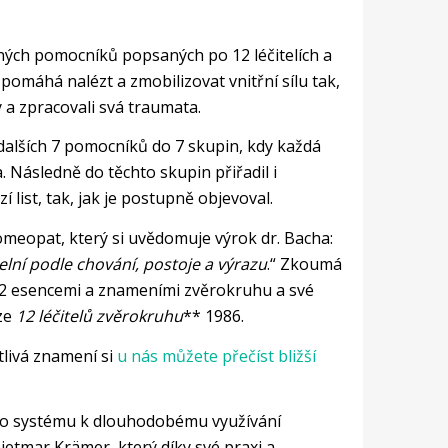
ných pomocníků popsaných po 12 léčitelích a
omáhá nalézt a zmobilizovat vnitřní sílu tak,
a zpracovali svá traumata.
a dalších 7 pomocníků do 7 skupin, kdy každá
 Následně do těchto skupin přiřadil i
í list, tak, jak je postupně objevoval.
omeopat, který si uvědomuje výrok dr. Bacha:
elní podle chování, postoje a výrazu
.“ Zkoumá
 12 esencemi a znameními zvěrokruhu a své
ize
12 léčitelů zvěrokruhu
** 1986.
tlivá znamení si
u nás můžete přečíst bližší
ího systému k dlouhodobému využívání
ietmar Krämer, který díky své praxi a