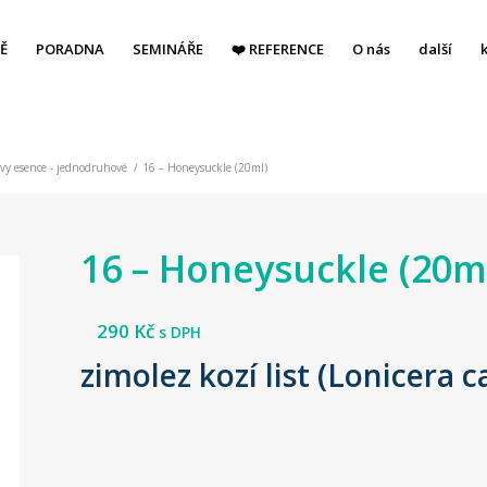
Ě
PORADNA
SEMINÁŘE
❤️ REFERENCE
O nás
další
vy esence - jednodruhové
/
16 – Honeysuckle (20ml)
16 – Honeysuckle (20m
290
Kč
s DPH
zimolez kozí list (Lonicera 