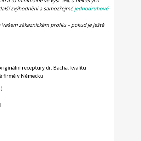
in a to minimálně ve výši 5%, u některých
 další zvýhodnění a samozřejmě
jednodruhové
ve Vašem zákaznickém profilu – pokud je ještě
iginální receptury dr. Bacha, kvalitu
né firmě v Německu
.)
l