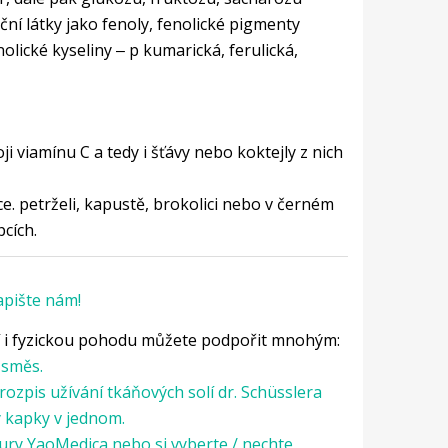
ční látky jako fenoly, fenolické pigmenty
olické kyseliny ‒ p kumarická, ferulická,
 viamínu C a tedy i šťávy nebo koktejly z nich
. petrželi, kapustě, brokolici nebo v černém
pcích.
pište nám!
í i fyzickou pohodu můžete podpořit mnohým:
 směs.
 rozpis užívání tkáňových solí dr. Schüsslera
y kapky v jednom.
ktury YaoMedica nebo si vyberte / nechte