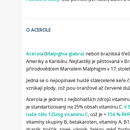
O ACEROLE
Acerola
(
Malpighia glabra)
neboli brazilská třeš
Ameriky a Karibiku. Nejčastěji je pěstovaná v Bra
přírodovědcem Marcelem Malphigim v 17. stole
Jedná se o nepopínavé husté stálezelené keře či
vznikají plody, což jsou oranžové až červené duž
Acerola je jedním z nejbohatších zdrojů vitamínu
je standartizovaný na 25% obsah vitamínu C.
V 
naše tělo 125mg vitamínu C
, což je =
156 % RH
vitamíny skupiny B, betakaroten, vitamíny A, B1, 
draslík, hořčík, zinek, vápník, železo, měď, fos