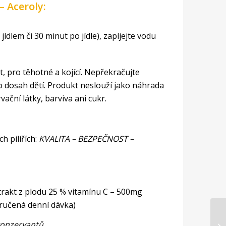
– Aceroly:
jídlem či 30 minut po jídle), zapíjejte vodu
et, pro těhotné a kojící. Nepřekračujte
dosah dětí. Produkt neslouží jako náhrada
ační látky, barviva ani cukr.
h pilířích:
KVALITA – BEZPEČNOST –
xtrakt z plodu 25 % vitamínu C – 500mg
ručená denní dávka)
konzervantů