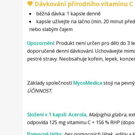
💚 Dávkování přírodního vitamínu C 
běžná dávka: 1 kapsle denně
kapsle užívejte na lačno (min. 20 minut před 
nebo slabým čajem
Upozornění
: Produkt není určen pro děti do 3 l
doporučené denní dávkování. Uchovávejte mimo 
pestré stravy. Neobsahuje kofein, lepek, konzerv
Základy společnosti
MycoMedica
stojí na pevnýc
ÚČINNOST
.
Složení v 1 kapsli: Acerola,
Malpighia glabra
, e
odpovída 125 mg vitaminu C = 156 % RHP (dopo
Pomocné látky:
bez pomocných látek, aditiv a 