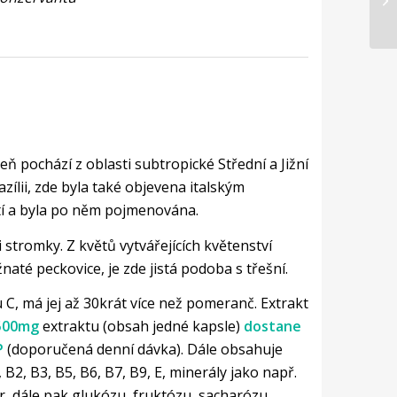
eň pochází z oblasti subtropické Střední a Jižní
zílii, zde byla také objevena italským
tí a byla po něm pojmenována.
 stromky. Z květů vytvářejících květenství
naté peckovice, je zde jistá podoba s třešní.
 C, má jej až 30krát více než pomeranč. Extrakt
500mg
extraktu (obsah jedné kapsle)
dostane
P
(doporučená denní dávka). Dále obsahuje
B2, B3, B5, B6, B7, B9, E, minerály jako např.
for, dále pak glukózu, fruktózu, sacharózu