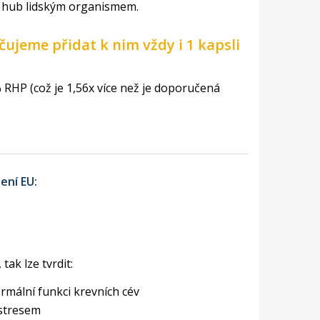
ch hub lidským organismem.
ujeme přidat k nim vždy i 1 kapsli
RHP (což je 1,56x více než je doporučená
ení EU:
ak lze tvrdit:
rmální funkci krevních cév
 stresem