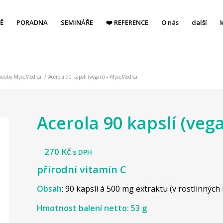
Ě
PORADNA
SEMINÁŘE
❤️ REFERENCE
O nás
další
 houby MycoMedica
/
Acerola 90 kapslí (vegan) – MycoMedica
Acerola 90 kapslí (ve
270
Kč
s DPH
přírodní vitamín C
Obsah
: 90 kapslí á 500 mg extraktu (v rostlinných 
Hmotnost balení netto: 53 g