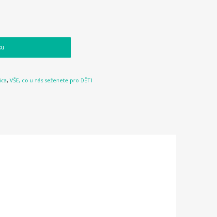
ku
ica
,
VŠE, co u nás seženete pro DĚTI