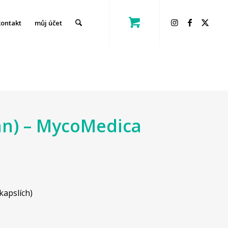
kontakt
můj účet
gan) – MycoMedica
kapslích)