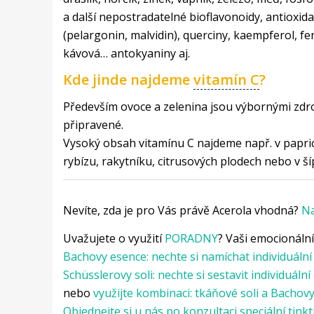
a další nepostradatelné bioflavonoidy, antioxida
(pelargonin, malvidin), querciny, kaempferol, fen
kávová… antokyaniny aj.
Kde jinde najdeme
vitamín C
?
Především ovoce a zelenina jsou výbornými zdroji
připravené.
Vysoký obsah vitamínu C najdeme např. v paprice
rybízu, rakytníku, citrusových
plodech nebo v
ší
Nevíte, zda je pro Vás právě Acerola vhodná?
Na
Uvažujete o využití
PORADNY
? Vaši emocionáln
Bachovy esence: nechte si namíchat individuální
Schüsslerovy soli: nechte si sestavit individuální
nebo
využijte kombinaci: tkáňové soli a Bachov
Objednejte si u nás po konzultaci speciální tin