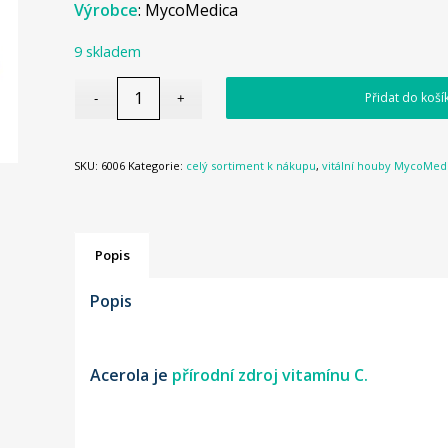
Výrobce
: MycoMedica
9 skladem
Přidat do koší
SKU:
6006
Kategorie:
celý sortiment k nákupu
,
vitální houby MycoMed
Popis
Popis
Acerola je
přírodní zdroj vitamínu C.