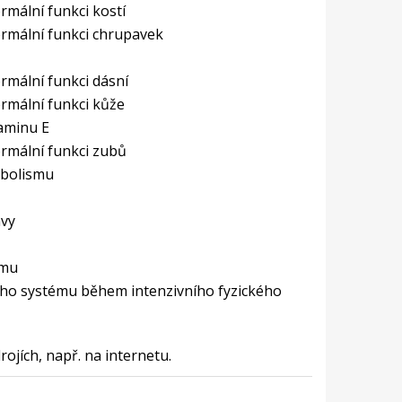
rmální funkci kostí
ormální funkci chrupavek
rmální funkci dásní
rmální funkci kůže
taminu E
ormální funkci zubů
abolismu
avy
ému
ního systému během intenzivního fyzického
ojích, např. na internetu.