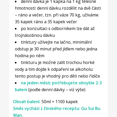
denní dávka je 1 kapka na 1 kg tělesné
hmotnosti: denní dávku rozdělit na dvě části
– ráno a večer, tzn. při váze 70 kg, užíváme
35 kapek ráno a 35 kapek večer
po konzultaci s odborníkem lze dát až
trojnásobnou dávku
tinktury užívejte na lačno, minimální
odstup je 30 minut před jídlem nebo jedna
hodina po něm
tinkturu je možné zalít trochou horké
vody a tím dojde k odpaření se alkoholu:
tento postup je vhodný pro děti nebo řidiče
na jeden měsíc potřebujete obvykle 2-3
balení
(podle denní dávky – viz výše)
Obsah balení:
50ml = 1100 kapek
Směs vychází z čínského receptu: Gu Sui Bu
Wan.