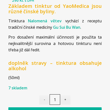
290
Kč
s DPH
Základem tinktur od YaoMedica jsou
různé čínské byliny.
Tinktura
Nalomená větev
vychází z receptu
tradiční čínské medicíny
Gu Sui Bu Wan
.
Pro dosažení maximální účinnosti je použita ta
nejkvalitnější surovina a hotovou tinkturu není
třeba již dál ředit.
doplněk stravy – tinktura obsahuje
alkohol
(50ml)
7 skladem