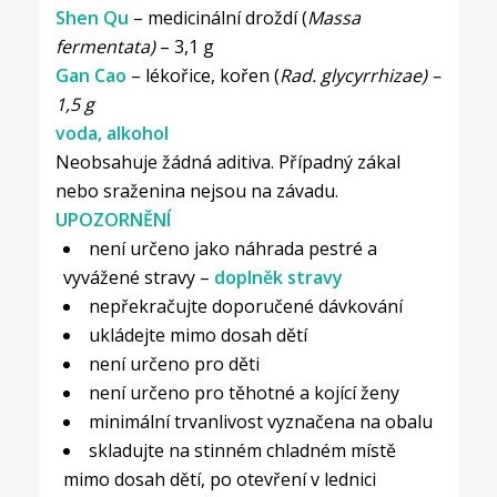
Shen Qu
– medicinální droždí (
Massa
fermentata)
– 3,1 g
Gan Cao
– lékořice, kořen (
Rad. glycyrrhizae) –
1,5 g
voda, alkohol
Neobsahuje žádná aditiva. Případný zákal
nebo sraženina nejsou na závadu.
UPOZORNĚNÍ
není určeno jako náhrada pestré a
vyvážené stravy –
doplněk stravy
nepřekračujte doporučené dávkování
ukládejte mimo dosah dětí
není určeno pro děti
není určeno pro těhotné a kojící ženy
minimální trvanlivost vyznačena na obalu
skladujte na stinném chladném místě
mimo dosah dětí, po otevření v lednici