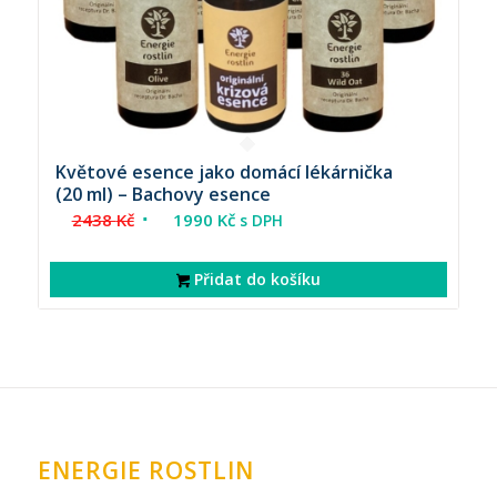
Květové esence jako domácí lékárnička
(20 ml) – Bachovy esence
Původní
Aktuální
2438
Kč
1990
Kč
s DPH
cena
cena
byla:
je:
Přidat do košíku
2438 Kč.
1990 Kč.
ENERGIE ROSTLIN