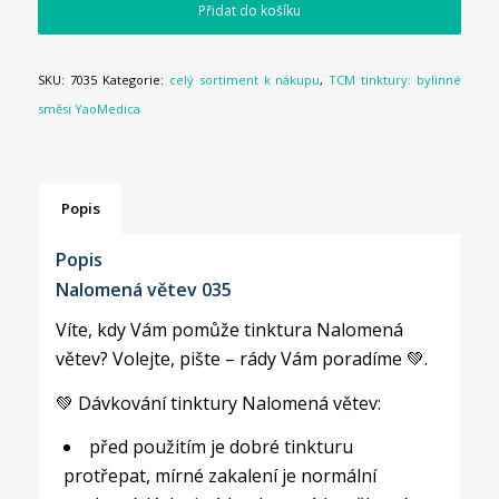
Přidat do košíku
SKU:
7035
Kategorie:
celý sortiment k nákupu
,
TCM tinktury: bylinné
směsi YaoMedica
Popis
Popis
Nalomená větev 035
Víte, kdy Vám pomůže tinktura Nalomená
větev? Volejte, pište – rády Vám poradíme 💚.
💚 Dávkování tinktury Nalomená větev:
před použitím je dobré tinkturu
protřepat, mírné zakalení je normální