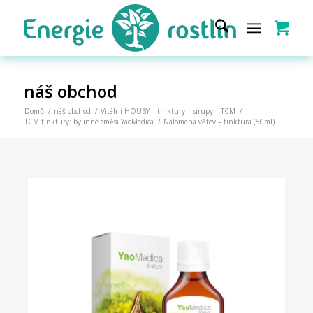
náš obchod
Domů
/
náš obchod
/
Vitální HOUBY – tinktury – sirupy – TCM
/
TCM tinktury: bylinné směsi YaoMedica
/
Nalomená větev – tinktura (50ml)