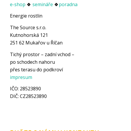
e-shop
🍀
semináře
🍀
poradna
Energie rostlin
The Source s.r.o.
Kutnohorská 121
251 62 Mukařov u Říčan
Tichý prostor – zadní vchod –
po schodech nahoru
přes terasu do podkroví
impresum
IČO: 28523890
DIČ: CZ28523890