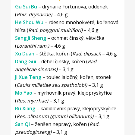
Gu Sui Bu
– drynarie Fortunova, oddenek
(
Rhiz. drynariae) –
4,6 g
He Shou Wu
– rdesno mnohokvěté, kořenová
hlíza (
Rad. polygoni multiflori)
– 4,6 g
Sang Ji Sheng
– ochmet čínský, větvička
(
Loranthi ram.)
– 4,6 g
Xu Duan
– štětka, kořen (
Rad. dipsaci)
– 4,6 g
Dang Gui
– děhel čínský, kořen (
Rad.
angelicae sinensis)
– 3,1 g
Ji Xue Teng
– toulec laločný, kořen, stonek
(
Caulis milletiae seu spatholobi)
– 3,1 g
Mo Yao
– myrhovník pravý, klejopryskyřice
(
Res. myrrhae)
– 3,1 g
Ru Xiang
– kadidlovník pravý, klejopryskyřice
(
Res. olibanum (gummi olibanum))
– 3,1 g
San Qi
– ženšen nepravý, kořen (
Rad.
pseudoginseng) –
3,1 g