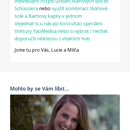
individuální rozpis užívání tkáňových solí dr.
Schüsslera
nebo
využít kombinaci: tkáňové
sole a Bachovy kapky v jednom
objednat si u nás po konzultaci speciální
tinktury YaoMedica nebo si vybrat / nechat
doporučit některou z vitálních hub
Jsme tu pro Vás, Lucie a Milča
Mohlo by se Vám líbit…