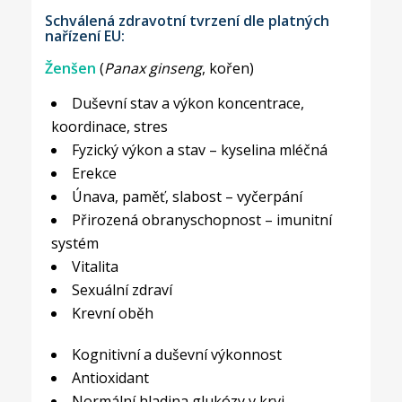
Schválená zdravotní tvrzení dle platných
nařízení EU:
Ženšen
(
Panax ginseng
, kořen)
Duševní stav a výkon koncentrace,
koordinace, stres
Fyzický výkon a stav – kyselina mléčná
Erekce
Únava, paměť, slabost – vyčerpání
Přirozená obranyschopnost – imunitní
systém
Vitalita
Sexuální zdraví
Krevní oběh
Kognitivní a duševní výkonnost
Antioxidant
Normální hladina glukózy v krvi