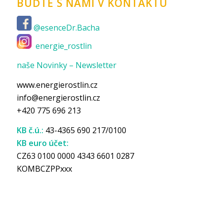
BUĎTE S NÁMI V KONTAKTU
@esenceDr.Bacha
energie_rostlin
naše Novinky – Newsletter
www.energierostlin.cz
info@energierostlin.cz
+420 775 696 213
KB č.ú.:
43-4365 690 217/0100
KB euro účet:
CZ63 0100 0000 4343 6601 0287
KOMBCZPPxxx