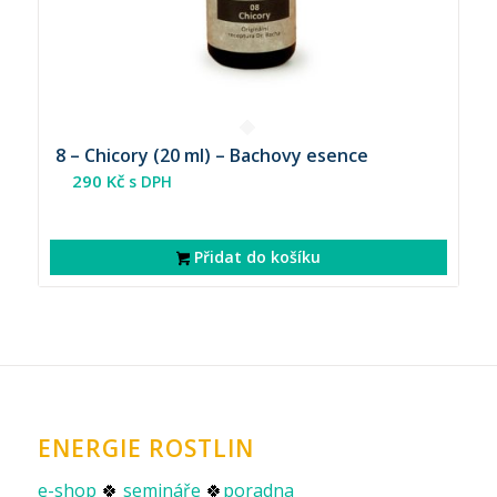
8 – Chicory (20 ml) – Bachovy esence
290
Kč
s DPH
Přidat do košíku
ENERGIE ROSTLIN
e-shop
🍀
semináře
🍀
poradna