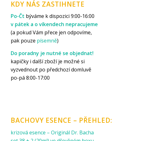
KDY NÁS ZASTIHNETE
Po-Čt
býváme k dispozici 9:00-16:00
v pátek a o víkendech nepracujeme
(a pokud Vám přece jen odpovíme,
pak pouze
písemně
)
Do poradny je nutné se objednat!
kapičky i další zboží je možné si
vyzvednout po předchozí domluvě
po-pá 8:00-17:00
BACHOVY ESENCE – PŘEHLED:
krizová esence – Originál Dr. Bacha
set 38 + 2 (20ml) ve dřevěném boxu