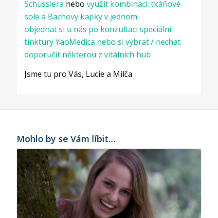
Schüsslera
nebo
využít kombinaci: tkáňové
sole a Bachovy kapky v jednom
objednat si u nás po konzultaci speciální
tinktury YaoMedica nebo si vybrat / nechat
doporučit některou z vitálních hub
Jsme tu pro Vás, Lucie a Milča
Mohlo by se Vám líbit…