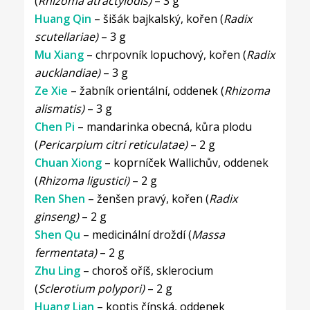
(
Rhizoma atractylodis)
– 3 g
Huang Qin
– šišák bajkalský, kořen (
Radix
scutellariae)
– 3 g
Mu Xiang
– chrpovník lopuchový, kořen (
Radix
aucklandiae)
– 3 g
Ze Xie
– žabník orientální, oddenek (
Rhizoma
alismatis)
– 3 g
Chen Pi
– mandarinka obecná, kůra plodu
(
Pericarpium citri reticulatae)
– 2 g
Chuan Xiong
– koprníček Wallichův, oddenek
(
Rhizoma ligustici)
– 2 g
Ren Shen
– ženšen pravý, kořen (
Radix
ginseng)
– 2 g
Shen Qu
– medicinální droždí (
Massa
fermentata)
– 2 g
Zhu Ling
– choroš oříš, sklerocium
(
Sclerotium polypori)
– 2 g
Huang Lian
– koptis čínská, oddenek