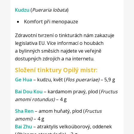
Kudzu
(
Pueraria lobata
)
Komfort při menopauze
Zdravotní tvrzení o tinkturách nám zakazuje
legislativa EU. Více informací o houbách
a bylinných směsích najdete ve veřejně
dostupných zdrojích a na internetu.
Složení tinktury Opilý mistr:
Ge Hua
– kudzu, květ (
Flos puerariae)
– 5,9 g
Bai Dou Kou
– kardamom pravý, plod (
Fructus
amomi rotundus)
– 4 g
Sha Ren
– amom huňatý, plod (
Fructus
amomi)
– 4 g
Bai Zhu
– atraktylis velkoúborový, oddenek