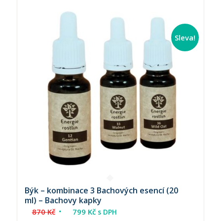
Sleva!
Býk – kombinace 3 Bachových esencí (20
ml) – Bachovy kapky
Původní
Aktuální
870
Kč
799
Kč
s DPH