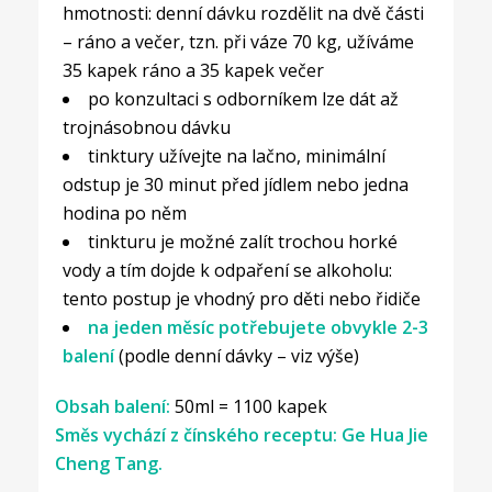
hmotnosti: denní dávku rozdělit na dvě části
– ráno a večer, tzn. při váze 70 kg, užíváme
35 kapek ráno a 35 kapek večer
po konzultaci s odborníkem lze dát až
trojnásobnou dávku
tinktury užívejte na lačno, minimální
odstup je 30 minut před jídlem nebo jedna
hodina po něm
tinkturu je možné zalít trochou horké
vody a tím dojde k odpaření se alkoholu:
tento postup je vhodný pro děti nebo řidiče
na jeden měsíc potřebujete obvykle 2-3
balení
(podle denní dávky – viz výše)
Obsah balení:
50ml = 1100 kapek
Směs vychází z čínského receptu: Ge Hua Jie
Cheng Tang.