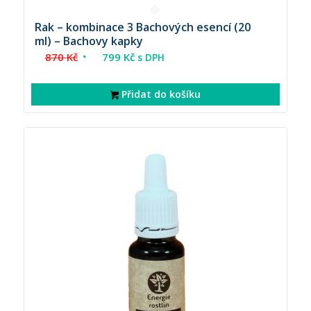
Rak – kombinace 3 Bachových esencí (20
ml) – Bachovy kapky
Původní
Aktuální
870
Kč
799
Kč
s DPH
cena
cena
byla:
je:
Přidat do košíku
870 Kč.
799 Kč.