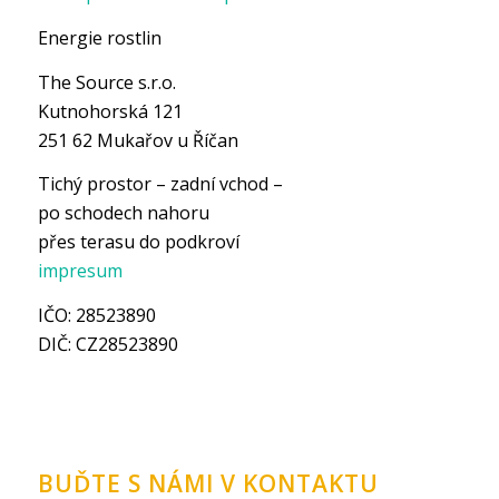
Energie rostlin
The Source s.r.o.
Kutnohorská 121
251 62 Mukařov u Říčan
Tichý prostor – zadní vchod –
po schodech nahoru
přes terasu do podkroví
impresum
IČO: 28523890
DIČ: CZ28523890
BUĎTE S NÁMI V KONTAKTU