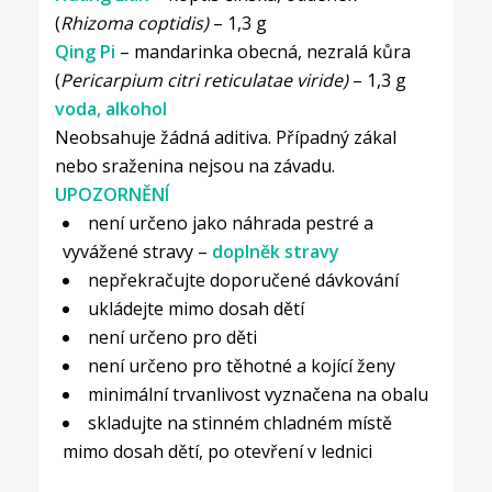
(
Rhizoma coptidis)
– 1,3 g
Qing Pi
– mandarinka obecná, nezralá kůra
(
Pericarpium citri reticulatae viride)
– 1,3 g
voda, alkohol
Neobsahuje žádná aditiva. Případný zákal
nebo sraženina nejsou na závadu.
UPOZORNĚNÍ
není určeno jako náhrada pestré a
vyvážené stravy –
doplněk stravy
nepřekračujte doporučené dávkování
ukládejte mimo dosah dětí
není určeno pro děti
není určeno pro těhotné a kojící ženy
minimální trvanlivost vyznačena na obalu
skladujte na stinném chladném místě
mimo dosah dětí, po otevření v lednici