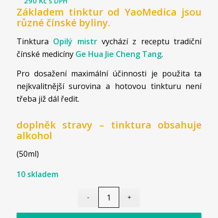
290
Kč
s DPH
Základem tinktur od YaoMedica jsou
různé čínské byliny.
Tinktura
Opilý mistr
vychází z receptu tradiční
čínské medicíny
Ge Hua Jie Cheng Tang
.
Pro dosažení maximální účinnosti je použita ta
nejkvalitnější surovina a hotovou tinkturu není
třeba již dál ředit.
doplněk stravy – tinktura obsahuje
alkohol
(50ml)
10 skladem