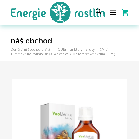
náš obchod
Domů
/
náš obchod
/
Vitální HOUBY – tinktury – sirupy – TCM
/
TCM tinktury: bylinné směsi YaoMedica
/
Opilý mistr – tinktura (50ml)