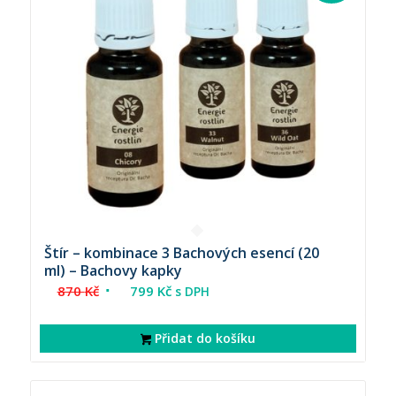
Štír – kombinace 3 Bachových esencí (20
ml) – Bachovy kapky
Původní
Aktuální
870
Kč
799
Kč
s DPH
cena
cena
byla:
je:
Přidat do košíku
870 Kč.
799 Kč.