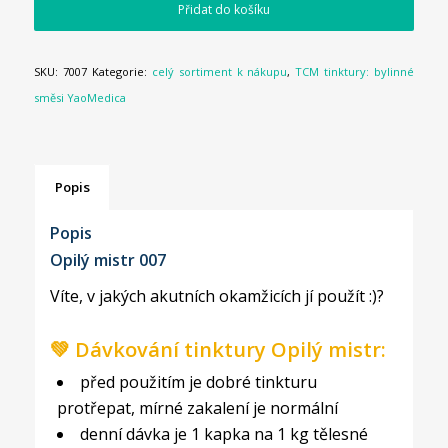
Přidat do košíku
SKU:
7007
Kategorie:
celý sortiment k nákupu
,
TCM tinktury: bylinné
směsi YaoMedica
Popis
Popis
Opilý mistr 007
Víte, v jakých akutních okamžicích jí použít :)?
💚 Dávkování tinktury Opilý mistr:
před použitím je dobré tinkturu
protřepat, mírné zakalení je normální
denní dávka je 1 kapka na 1 kg tělesné