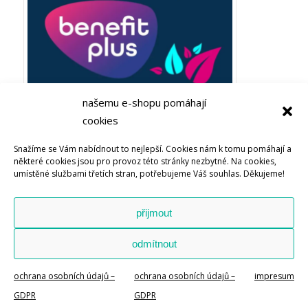
našemu e-shopu pomáhají
cookies
Plaťte ze zaměstnaneckých výhod Benefit plus! Objevujte
Snažíme se Vám nabídnout to nejlepší. Cookies nám k tomu pomáhají a
Bachovy esence nebo soli života u Energie rostlin
některé cookies jsou pro provoz této stránky nezbytné. Na cookies,
umístěné službami třetích stran, potřebujeme Váš souhlas. Děkujeme!
přijmout
odmítnout
© Copyright – Energie rostlin – The Source s.r.o. -
Enfold WordPress
Theme by Kriesi
ochrana osobních údajů –
ochrana osobních údajů –
impresum
GDPR
GDPR
ochrana osobních údajů – GDPR
obchodní podmínky