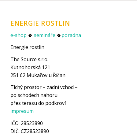
ENERGIE ROSTLIN
e-shop
🍀
semináře
🍀
poradna
Energie rostlin
The Source s.r.o.
Kutnohorská 121
251 62 Mukařov u Říčan
Tichý prostor – zadní vchod –
po schodech nahoru
přes terasu do podkroví
impresum
IČO: 28523890
DIČ: CZ28523890