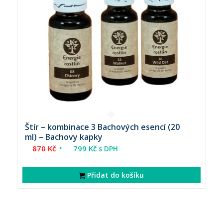
Štír – kombinace 3 Bachových esencí (20
ml) – Bachovy kapky
Původní
Aktuální
870
Kč
799
Kč
s DPH
cena
cena
byla:
je:
Přidat do košíku
870 Kč.
799 Kč.