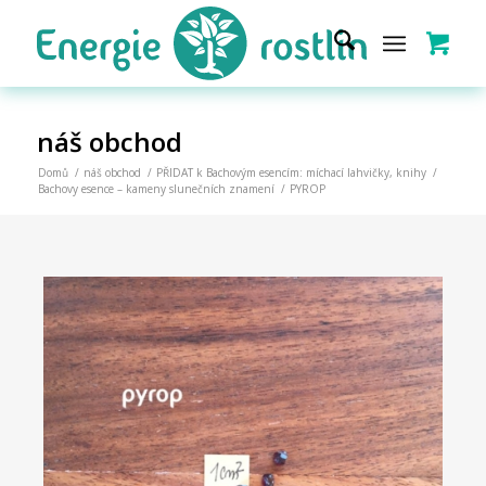
náš obchod
Domů
/
náš obchod
/
PŘIDAT k Bachovým esencím: míchací lahvičky, knihy
/
Bachovy esence – kameny slunečních znamení
/
PYROP