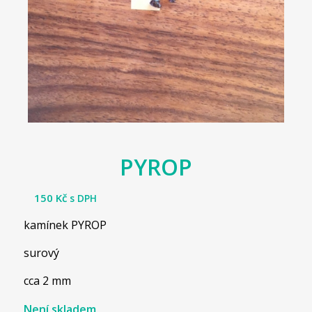
PYROP
150
Kč
s DPH
kamínek PYROP
surový
cca 2 mm
Není skladem