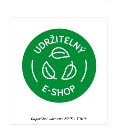
Odpovědně, udržitelně JSME u TOHO!