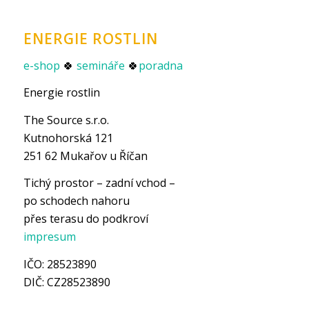
ENERGIE ROSTLIN
e-shop
🍀
semináře
🍀
poradna
Energie rostlin
The Source s.r.o.
Kutnohorská 121
251 62 Mukařov u Říčan
Tichý prostor – zadní vchod –
po schodech nahoru
přes terasu do podkroví
impresum
IČO: 28523890
DIČ: CZ28523890