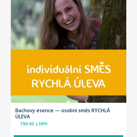
Bachovy esence — osobní směs RYCHLÁ
ÚLEVA
790
Kč
s DPH