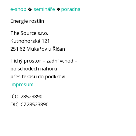
e-shop
🍀
semináře
🍀
poradna
Energie rostlin
The Source s.r.o.
Kutnohorská 121
251 62 Mukařov u Říčan
Tichý prostor – zadní vchod –
po schodech nahoru
přes terasu do podkroví
impresum
IČO: 28523890
DIČ: CZ28523890