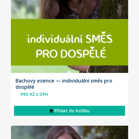
Bachovy esence — individuální směs pro
dospělé
990
Kč
s DPH
Přidat do košíku