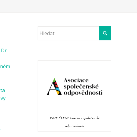
 Dr.
věném
ata
ovy
JSME ČLENY Asociace společenské
odpovědnosti
r