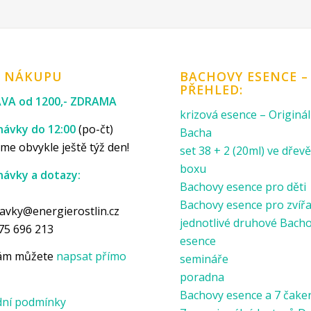
K NÁKUPU
BACHOVY ESENCE –
PŘEHLED:
VA od 1200,- ZDRAMA
krizová esence – Originál
ávky do 12:00
(po-čt)
Bacha
me obvykle ještě týž den!
set 38 + 2 (20ml) ve dře
boxu
ávky a dotazy:
Bachovy esence pro děti
p
Bachovy esence pro zvíř
avky@energierostlin.cz
jednotlivé druhové Bach
75 696 213
esence
nám můžete
napsat přímo
semináře
poradna
Bachovy esence a 7 čake
ní podmínky