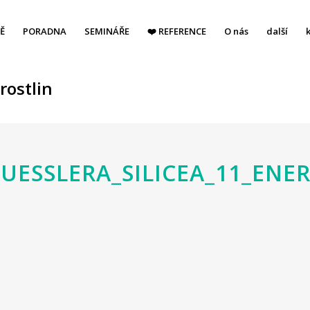
Ě
PORADNA
SEMINÁŘE
❤️ REFERENCE
O nás
další
rostlin
UESSLERA_SILICEA_11_ENER