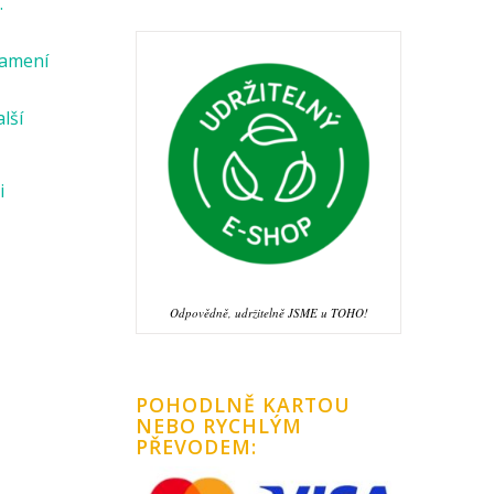
.
namení
alší
i
Odpovědně, udržitelně JSME u TOHO!
POHODLNĚ KARTOU
NEBO RYCHLÝM
PŘEVODEM: