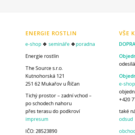
ENERGIE ROSTLIN
VŠE 
e-shop
🍀
semináře
🍀
poradna
DOPRA
Energie rostlin
Objedn
odesílá
The Source s.r.o.
Kutnohorská 121
Objedn
251 62 Mukařov u Říčan
e-sho
objedn
Tichý prostor – zadní vchod –
+420 7
po schodech nahoru
přes terasu do podkroví
také 
impresum
odsud
IČO: 28523890
obchod