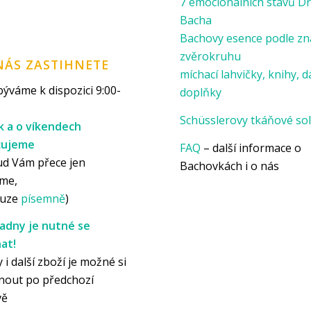
7 emocionálních stavů Dr
Bacha
Bachovy esence podle z
zvěrokruhu
NÁS ZASTIHNETE
míchací lahvičky, knihy, d
ýváme k dispozici 9:00-
doplňky
Schüsslerovy tkáňové sol
k a o víkendech
cujeme
FAQ
– další informace o
ud Vám přece jen
Bachovkách i o nás
me,
ouze
písemně
)
adny je nutné se
at!
 i další zboží je možné si
nout po předchozí
vě