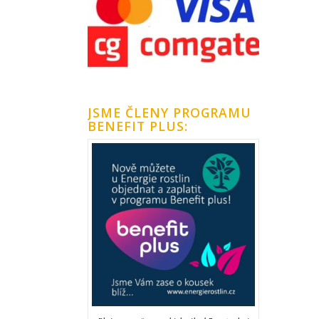
JSME ČLENY PROGRAMU
BENEFIT PLUS: