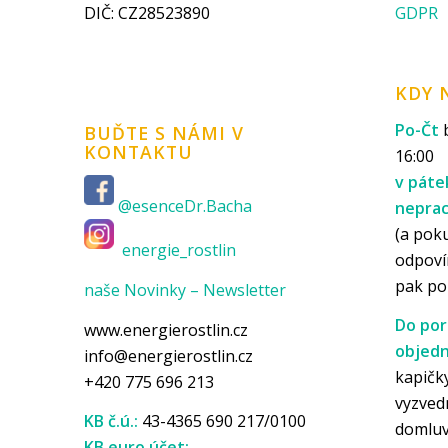
DIČ: CZ28523890
GDPR
KDY 
Po-Čt
b
BUĎTE S NÁMI V
KONTAKTU
16:00
v páte
@esenceDr.Bacha
nepra
(a pok
energie_rostlin
odpoví
pak p
naše Novinky – Newsletter
Do por
www.energierostlin.cz
objedn
info@energierostlin.cz
kapičky
+420 775 696 213
vyzved
KB č.ú.:
43-4365 690 217/0100
domlu
KB euro účet: