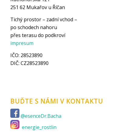
251 62 Mukařov u Říčan
Tichý prostor – zadní vchod –
po schodech nahoru
přes terasu do podkroví
impresum
IČO: 28523890
DIČ: CZ28523890
BUĎTE S NÁMI V KONTAKTU
@esenceDr.Bacha
energie_rostlin