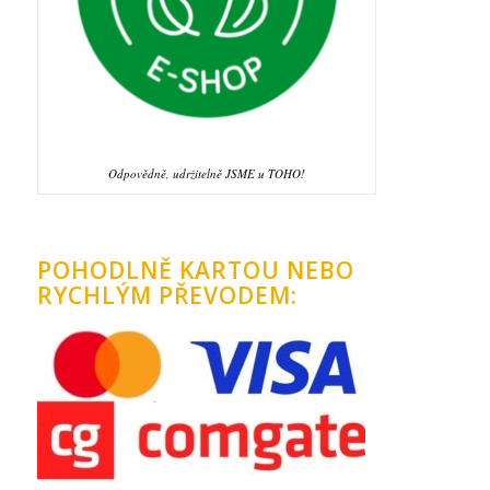
Odpovědně, udržitelně JSME u TOHO!
POHODLNĚ KARTOU NEBO
RYCHLÝM PŘEVODEM: