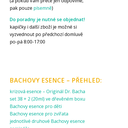
(a pokud Vám přece jen odpovíme,
pak pouze
písemně
)
Do poradny je nutné se objednat!
kapičky i další zboží je možné si
vyzvednout po předchozí domluvě
po-pá 8:00-17:00
BACHOVY ESENCE – PŘEHLED:
krizová esence – Originál Dr. Bacha
set 38 + 2 (20ml) ve dřevěném boxu
Bachovy esence pro děti
Bachovy esence pro zvířata
jednotlivé druhové Bachovy esence