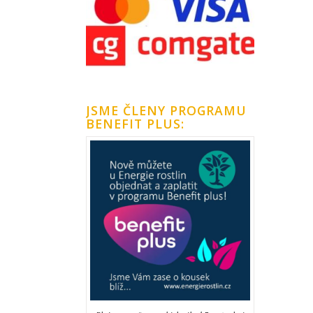
JSME ČLENY PROGRAMU
BENEFIT PLUS: