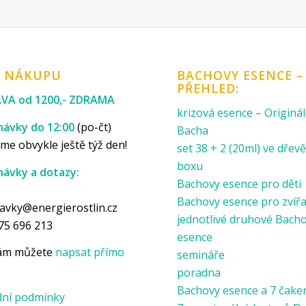
K NÁKUPU
BACHOVY ESENCE –
PŘEHLED:
VA od 1200,- ZDRAMA
krizová esence – Originál
ávky do 12:00
(po-čt)
Bacha
me obvykle ještě týž den!
set 38 + 2 (20ml) ve dře
boxu
ávky a dotazy:
Bachovy esence pro děti
p
Bachovy esence pro zvíř
avky@energierostlin.cz
jednotlivé druhové Bach
75 696 213
esence
nám můžete
napsat přímo
semináře
poradna
Bachovy esence a 7 čake
ní podmínky