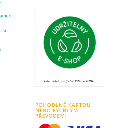
.
namení
alší
i
Odpovědně, udržitelně JSME u TOHO!
POHODLNĚ KARTOU
NEBO RYCHLÝM
PŘEVODEM: