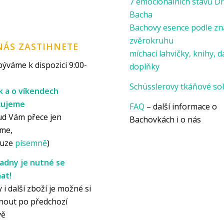
7 emocionálních stavů Dr
Bacha
Bachovy esence podle z
zvěrokruhu
NÁS ZASTIHNETE
míchací lahvičky, knihy, d
ýváme k dispozici 9:00-
doplňky
Schüsslerovy tkáňové sol
k a o víkendech
cujeme
FAQ
– další informace o
ud Vám přece jen
Bachovkách i o nás
me,
ouze
písemně
)
adny je nutné se
at!
 i další zboží je možné si
nout po předchozí
vě