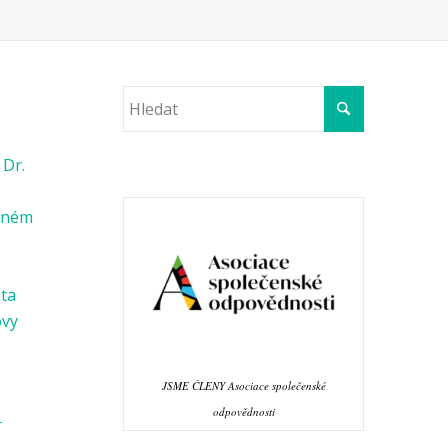
 Dr.
věném
ata
ovy
JSME ČLENY Asociace společenské
odpovědnosti
r