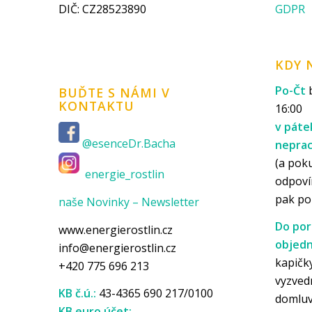
DIČ: CZ28523890
GDPR
KDY 
Po-Čt
b
BUĎTE S NÁMI V
KONTAKTU
16:00
v páte
@esenceDr.Bacha
nepra
(a pok
energie_rostlin
odpoví
pak p
naše Novinky – Newsletter
Do por
www.energierostlin.cz
objedn
info@energierostlin.cz
kapičky
+420 775 696 213
vyzved
KB č.ú.:
43-4365 690 217/0100
domlu
KB euro účet: