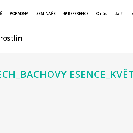
Ě
PORADNA
SEMINÁŘE
❤️ REFERENCE
O nás
další
rostlin
CH_BACHOVY ESENCE_KVĚT