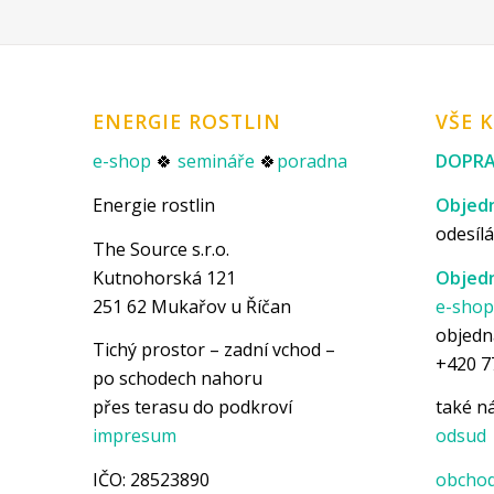
ENERGIE ROSTLIN
VŠE 
e-shop
🍀
semináře
🍀
poradna
DOPRA
Energie rostlin
Objedn
odesílá
The Source s.r.o.
Kutnohorská 121
Objedn
251 62 Mukařov u Říčan
e-sho
objedn
Tichý prostor – zadní vchod –
+420 7
po schodech nahoru
přes terasu do podkroví
také 
impresum
odsud
IČO: 28523890
obchod