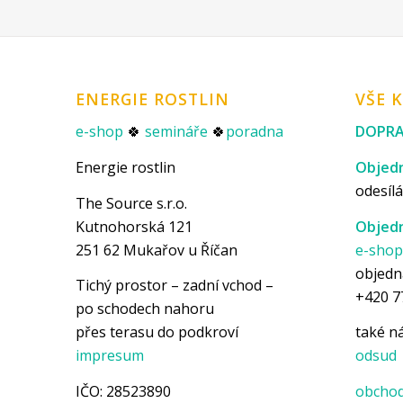
ENERGIE ROSTLIN
VŠE 
e-shop
🍀
semináře
🍀
poradna
DOPRA
Energie rostlin
Objedn
odesílá
The Source s.r.o.
Kutnohorská 121
Objedn
251 62 Mukařov u Říčan
e-sho
objedn
Tichý prostor – zadní vchod –
+420 7
po schodech nahoru
přes terasu do podkroví
také 
impresum
odsud
IČO: 28523890
obchod