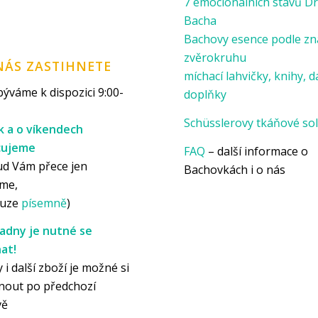
7 emocionálních stavů Dr
Bacha
Bachovy esence podle z
zvěrokruhu
NÁS ZASTIHNETE
míchací lahvičky, knihy, d
ýváme k dispozici 9:00-
doplňky
Schüsslerovy tkáňové sol
k a o víkendech
cujeme
FAQ
– další informace o
ud Vám přece jen
Bachovkách i o nás
me,
ouze
písemně
)
adny je nutné se
at!
 i další zboží je možné si
nout po předchozí
vě