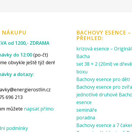
K NÁKUPU
BACHOVY ESENCE –
PŘEHLED:
VA od 1200,- ZDRAMA
krizová esence – Originál
ávky do 12:00
(po-čt)
Bacha
me obvykle ještě týž den!
set 38 + 2 (20ml) ve dře
boxu
ávky a dotazy:
Bachovy esence pro děti
p
Bachovy esence pro zvíř
avky@energierostlin.cz
jednotlivé druhové Bach
75 696 213
esence
nám můžete
napsat přímo
semináře
poradna
Bachovy esence a 7 čake
ní podmínky