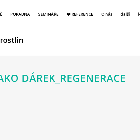
Ě
PORADNA
SEMINÁŘE
❤️ REFERENCE
O nás
další
rostlin
AKO DÁREK_REGENERACE