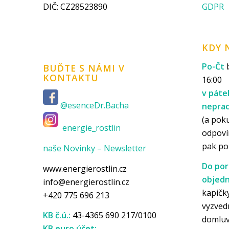
DIČ: CZ28523890
GDPR
KDY 
Po-Čt
b
BUĎTE S NÁMI V
KONTAKTU
16:00
v páte
@esenceDr.Bacha
nepra
(a pok
energie_rostlin
odpoví
pak p
naše Novinky – Newsletter
Do por
www.energierostlin.cz
objedn
info@energierostlin.cz
kapičky
+420 775 696 213
vyzved
KB č.ú.:
43-4365 690 217/0100
domlu
KB euro účet: