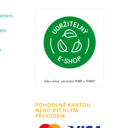
.
namení
alší
i
Odpovědně, udržitelně JSME u TOHO!
POHODLNĚ KARTOU
NEBO RYCHLÝM
PŘEVODEM: