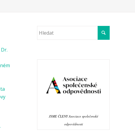
 Dr.
věném
ata
ovy
JSME ČLENY Asociace společenské
odpovědnosti
r