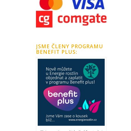
JSME ČLENY PROGRAMU
BENEFIT PLUS: