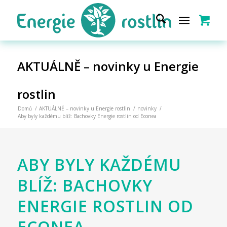
AKTUÁLNĚ – novinky u Energie
rostlin
Domů
/
AKTUÁLNĚ – novinky u Energie rostlin
/
novinky
/
Aby byly každému blíž: Bachovky Energie rostlin od Econea
ABY BYLY KAŽDÉMU
BLÍŽ: BACHOVKY
ENERGIE ROSTLIN OD
ECONEA