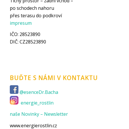
Tichý prostor – zadní vchod –
po schodech nahoru
přes terasu do podkroví
impresum
IČO: 28523890
DIČ: CZ28523890
BUĎTE S NÁMI V KONTAKTU
@esenceDr.Bacha
energie_rostlin
naše Novinky – Newsletter
www.energierostlin.cz