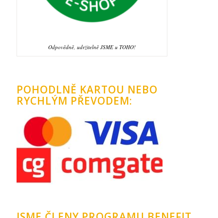
Odpovědně, udržitelně JSME u TOHO!
POHODLNĚ KARTOU NEBO
RYCHLÝM PŘEVODEM:
JSME ČLENY PROGRAMU BENEFIT