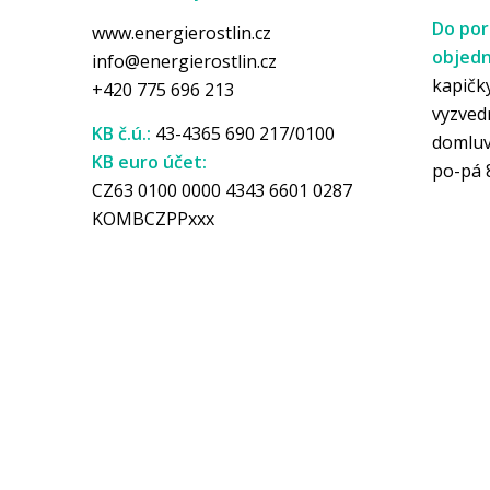
Do por
www.energierostlin.cz
objedn
info@energierostlin.cz
kapičky
+420 775 696 213
vyzved
KB č.ú.:
43-4365 690 217/0100
domlu
KB euro účet:
po-pá 
CZ63 0100 0000 4343 6601 0287
KOMBCZPPxxx