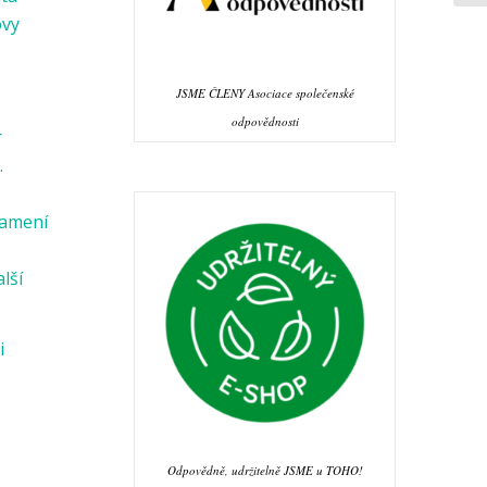
ovy
JSME ČLENY Asociace společenské
odpovědnosti
r
.
namení
alší
i
Odpovědně, udržitelně JSME u TOHO!