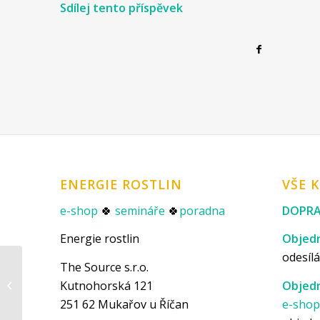
Sdílej tento příspěvek
ENERGIE ROSTLIN
VŠE 
e-shop
🍀
semináře
🍀
poradna
DOPRA
Energie rostlin
Objedn
odesílá
The Source s.r.o.
Aby byly každému blíž:
Bachovky Energie
Kutnohorská 121
Objedn
rostlin od Econea
251 62 Mukařov u Říčan
e-sho