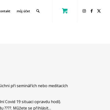
kontakt
můj účet
ichni při seminářích nebo meditacích
 Covid 19 situaci opravdu hodí).
u ????. Můžete se přihlásit…