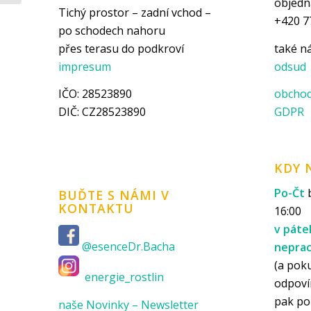
objedn
Tichý prostor – zadní vchod –
+420 7
po schodech nahoru
přes terasu do podkroví
také 
impresum
odsud
IČO: 28523890
obchod
DIČ: CZ28523890
GDPR
KDY 
Po-Čt
b
BUĎTE S NÁMI V
KONTAKTU
16:00
v páte
@esenceDr.Bacha
nepra
(a pok
energie_rostlin
odpoví
pak p
naše Novinky – Newsletter