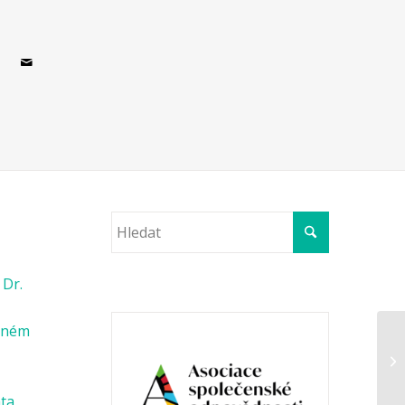
 Dr.
věném
ata