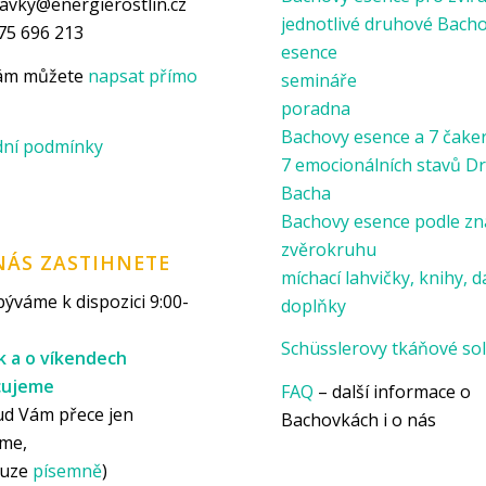
avky@energierostlin.cz
jednotlivé druhové Bach
75 696 213
esence
nám můžete
napsat přímo
semináře
poradna
Bachovy esence a 7 čake
ní podmínky
7 emocionálních stavů Dr
Bacha
Bachovy esence podle z
zvěrokruhu
NÁS ZASTIHNETE
míchací lahvičky, knihy, d
ýváme k dispozici 9:00-
doplňky
Schüsslerovy tkáňové sol
k a o víkendech
cujeme
FAQ
– další informace o
ud Vám přece jen
Bachovkách i o nás
me,
ouze
písemně
)