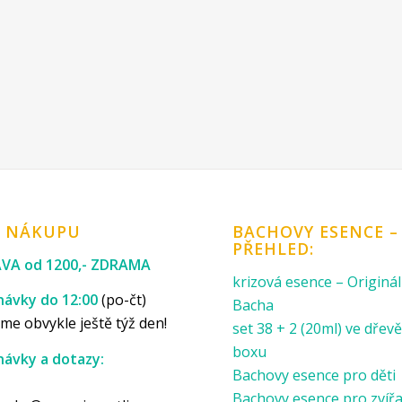
K NÁKUPU
BACHOVY ESENCE –
PŘEHLED:
VA od 1200,- ZDRAMA
krizová esence – Originál
ávky do 12:00
(po-čt)
Bacha
me obvykle ještě týž den!
set 38 + 2 (20ml) ve dře
boxu
ávky a dotazy:
Bachovy esence pro děti
p
Bachovy esence pro zvíř