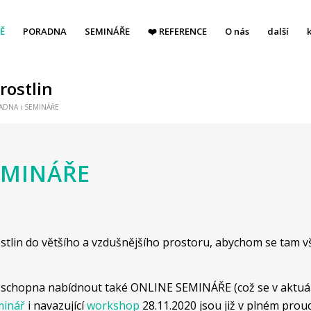
Ě
PORADNA
SEMINÁŘE
❤️ REFERENCE
O nás
další
rostlin
ADNA i SEMINÁŘE
EMINÁŘE
stlin do většího a vzdušnějšího prostoru, abychom se tam vš
chopna nabídnout také ONLINE SEMINÁŘE (což se v aktuální
minář
i navazující
workshop
28.11.2020 jsou již v plném proud