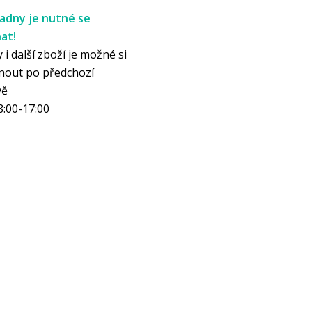
adny je nutné se
at!
 i další zboží je možné si
nout po předchozí
vě
8:00-17:00