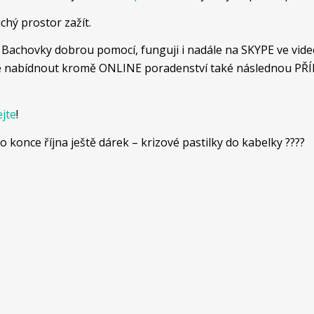
chý prostor zažít.
chovky dobrou pomocí, funguji i nadále na SKYPE ve video
adále nabídnout kromě ONLINE poradenství také následnou P
ejte
!
konce října ještě dárek – krizové pastilky do kabelky ????