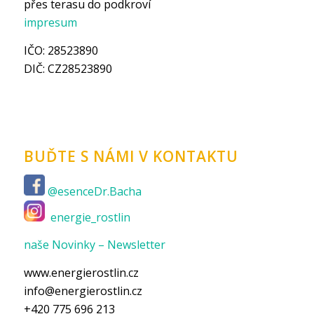
přes terasu do podkroví
impresum
IČO: 28523890
DIČ: CZ28523890
BUĎTE S NÁMI V KONTAKTU
@esenceDr.Bacha
energie_rostlin
naše Novinky – Newsletter
www.energierostlin.cz
info@energierostlin.cz
+420 775 696 213