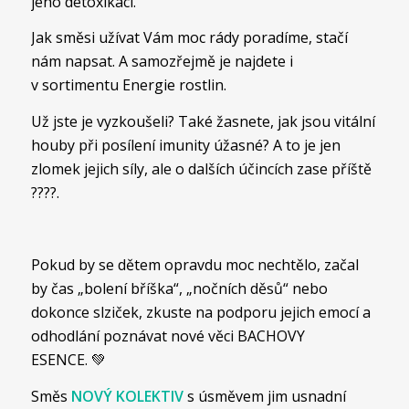
jeho detoxikací.
Jak směsi užívat Vám moc rády poradíme, stačí
nám napsat. A samozřejmě je najdete i
v sortimentu Energie rostlin.
Už jste je vyzkoušeli? Také žasnete, jak jsou vitální
houby při posílení imunity úžasné? A to je jen
zlomek jejich síly, ale o dalších účincích zase příště
????.
Pokud by se dětem opravdu moc nechtělo, začal
by čas „bolení bříška“, „nočních děsů“ nebo
dokonce slziček, zkuste na podporu jejich emocí a
odhodlání poznávat nové věci BACHOVY
ESENCE. 💚
Směs
NOVÝ KOLEKTIV
s úsměvem jim usnadní