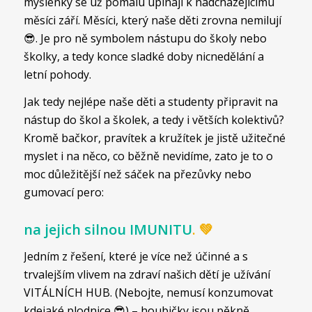
myšlenky se už pomalu upínají k nadcházejícímu
měsíci září. Měsíci, který naše děti zrovna nemilují
😎. Je pro ně symbolem nástupu do školy nebo
školky, a tedy konce sladké doby nicnedělání a
letní pohody.
Jak tedy nejlépe naše děti a studenty připravit na
nástup do škol a školek, a tedy i větších kolektivů?
Kromě bačkor, pravítek a kružítek je jistě užitečné
myslet i na něco, co běžně nevidíme, zato je to o
moc důležitější než sáček na přezůvky nebo
gumovací pero:
na jejich silnou IMUNITU
. 💚
Jedním z řešení, které je více než účinné a s
trvalejším vlivem na zdraví našich dětí je užívání
VITÁLNÍCH HUB. (Nebojte, nemusí konzumovat
kdejaké plodnice 😎) – houbičky jsou pěkně