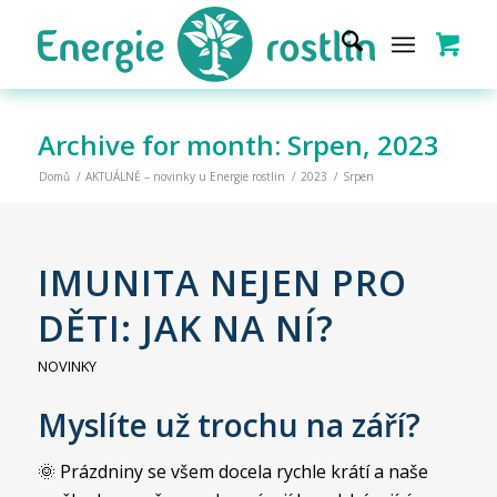
Archive for month: Srpen, 2023
Domů
/
AKTUÁLNĚ – novinky u Energie rostlin
/
2023
/
Srpen
IMUNITA NEJEN PRO
DĚTI: JAK NA NÍ?
NOVINKY
Myslíte už trochu na září?
🌞 Prázdniny se všem docela rychle krátí a naše