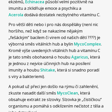
ekzémů,
Echinacea
působí velmi pozitivně na
imunitu a zklidňuje emoce a psychiku a
Acerola
dodává dostatek nezbytného vitamínu C.
Pro větší děti nebo i pro nás dospěláky (není nic
horšího, než když se nakazíme nějakým
„fešáckým“ bacilem či virem od našich dětí ????) je
výborná směs vitálních hub a bylin
MycoComplex
.
Kromě výše uvedených vitálních hub a vitamínu C
je tato směs obohacená o houbu
Agaricus
, která
je jednou z nejvíce účinných hub na posílení
imunity a houbu
Shitake
, která si snadno poradí
s viry a bakteriemi).
A pokud už přeci jen došlo na rýmu či zahlenění,
zkuste nasadit další směs
MycoClean
, která
obsahuje extrakt ze slzovky. Slzovka je „čističkou“
organismu a pomáhá s odklízením nečistot z těla a