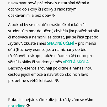
navazovat nová přátelství s ostatními dětmi a
odchod do školy či školky s radostnými
očekáváními a bez obav.💚
A pokud by se nechtělo našim školáčkům či
studentům moc do učení, chyběla jim potřebná síla
či motivace a nemohli se dostat, jak se říká zpět do
„rytmu“, zkuste směs
SNADNÉ UČENÍ
– pro menší
děti (Bachovy esence jsou namíchány do bio
třešňového sirupu, takže mňamka 😎) nebo pro
větší školáky či studenty směs
VESELÁ ŠKOLA
.
Bachovy esence srovnají poklidně a nenásilnou
cestou jejich emoce a návrat do školních lavic
proběhne s větší lehkostí 💚.
Pokud si nejste s čímkoliv jistí, rády vám se vším
poradíme
💚