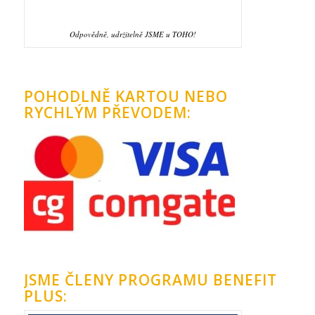
Odpovědně, udržitelně JSME u TOHO!
POHODLNĚ KARTOU NEBO
RYCHLÝM PŘEVODEM:
JSME ČLENY PROGRAMU BENEFIT
PLUS: