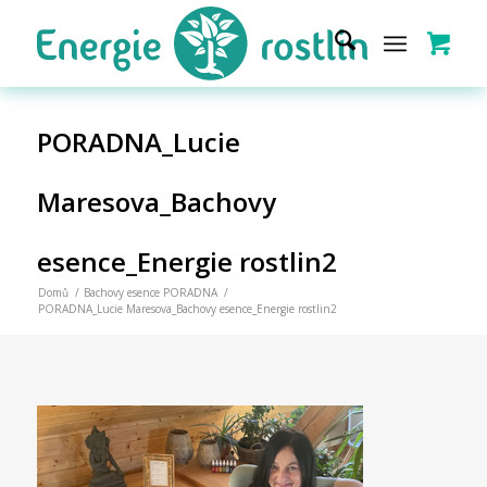
PORADNA_Lucie
Maresova_Bachovy
esence_Energie rostlin2
Domů
/
Bachovy esence PORADNA
/
PORADNA_Lucie Maresova_Bachovy esence_Energie rostlin2