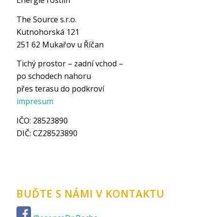
Energie rostlin
The Source s.r.o.
Kutnohorská 121
251 62 Mukařov u Říčan
Tichý prostor – zadní vchod –
po schodech nahoru
přes terasu do podkroví
impresum
IČO: 28523890
DIČ: CZ28523890
BUĎTE S NÁMI V KONTAKTU