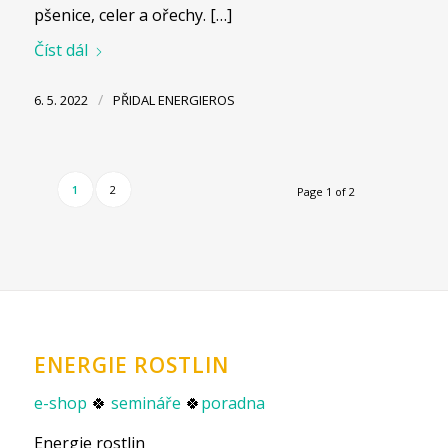
pšenice, celer a ořechy. […]
Číst dál
/
6. 5. 2022
PŘIDAL
ENERGIEROS
1
2
Page 1 of 2
ENERGIE ROSTLIN
e-shop
🍀
semináře
🍀
poradna
Energie rostlin