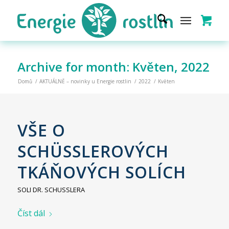
Archive for month: Květen, 2022
Domů
/
AKTUÁLNĚ – novinky u Energie rostlin
/
2022
/
Květen
VŠE O
SCHÜSSLEROVÝCH
TKÁŇOVÝCH SOLÍCH
SOLI DR. SCHUSSLERA
Číst dál