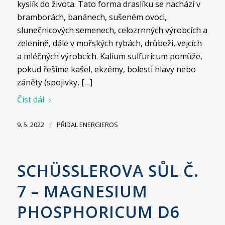
kyslík do života. Tato forma draslíku se nachází v
bramborách, banánech, sušeném ovoci,
slunečnicových semenech, celozrnných výrobcích a
zelenině, dále v mořských rybách, drůbeži, vejcích
a mléčných výrobcích. Kalium sulfuricum pomůže,
pokud řešíme kašel, ekzémy, bolesti hlavy nebo
záněty (spojivky, […]
Číst dál
/
9. 5. 2022
PŘIDAL
ENERGIEROS
SCHÜSSLEROVA SŮL Č.
7 – MAGNESIUM
PHOSPHORICUM D6