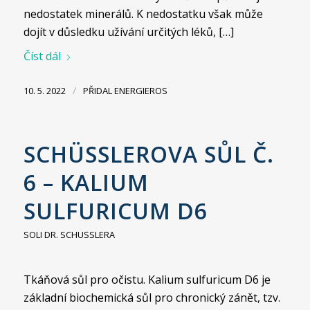
nedostatek minerálů. K nedostatku však může
dojít v důsledku užívání určitých léků, […]
Číst dál
/
10. 5. 2022
PŘIDAL
ENERGIEROS
SCHÜSSLEROVA SŮL Č.
6 – KALIUM
SULFURICUM D6
SOLI DR. SCHUSSLERA
Tkáňová sůl pro očistu. Kalium sulfuricum D6 je
základní biochemická sůl pro chronický zánět, tzv.