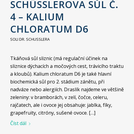
SCHÜSSLEROVA SŮL Č.
4 – KALIUM
CHLORATUM D6
SOLI DR. SCHUSSLERA
Tkáňová sůl sliznic (má regulační účinek na
sliznice dýchacích a močových cest, trávicího traktu
a kloubů). Kalium chloratum D6 je také hlavní
biochemická sůl pro 2. stádium zánětu, při
nadváze nebo alergiích. Draslík najdeme ve většině
zeleniny: v bramborách, v zelí, čočce, celeru,
rajčatech, ale i ovoce jej obsahuje: jablka, fíky,
grapefruity, citróny, sušené ovoce. […]
Číst dál