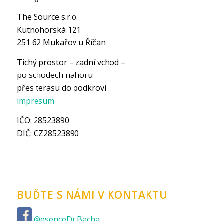
The Source s.r.o.
Kutnohorská 121
251 62 Mukařov u Říčan
Tichý prostor – zadní vchod –
po schodech nahoru
přes terasu do podkroví
impresum
IČO: 28523890
DIČ: CZ28523890
BUĎTE S NÁMI V KONTAKTU
@esenceDr.Bacha