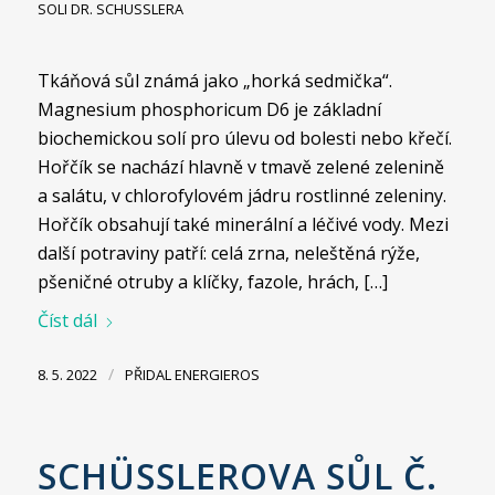
SOLI DR. SCHUSSLERA
Tkáňová sůl známá jako „horká sedmička“.
Magnesium phosphoricum D6 je základní
biochemickou solí pro úlevu od bolesti nebo křečí.
Hořčík se nachází hlavně v tmavě zelené zelenině
a salátu, v chlorofylovém jádru rostlinné zeleniny.
Hořčík obsahují také minerální a léčivé vody. Mezi
další potraviny patří: celá zrna, neleštěná rýže,
pšeničné otruby a klíčky, fazole, hrách, […]
Číst dál
/
8. 5. 2022
PŘIDAL
ENERGIEROS
SCHÜSSLEROVA SŮL Č.