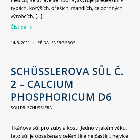
rybách, korýších, ořeších, mandlích, celozrnných
výrobcích, […]
Číst dál
/
14. 5. 2022
PŘIDAL
ENERGIEROS
SCHÜSSLEROVA SŮL Č.
2 – CALCIUM
PHOSPHORICUM D6
SOLI DR. SCHUSSLERA
Tkáňová sůl pro zuby a kosti. Jedno v jakém věku,
tato sůl je obsažena v celém těle nejčastěji, nejvíce