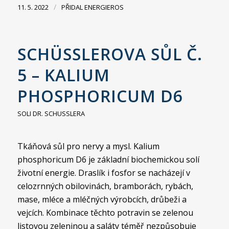
/
11. 5. 2022
PŘIDAL
ENERGIEROS
SCHÜSSLEROVA SŮL Č.
5 – KALIUM
PHOSPHORICUM D6
SOLI DR. SCHUSSLERA
Tkáňová sůl pro nervy a mysl. Kalium
phosphoricum D6 je základní biochemickou solí
životní energie. Draslík i fosfor se nacházejí v
celozrnných obilovinách, bramborách, rybách,
mase, mléce a mléčných výrobcích, drůbeži a
vejcích. Kombinace těchto potravin se zelenou
listovou zeleninou a saláty téměř nezpůsobuje