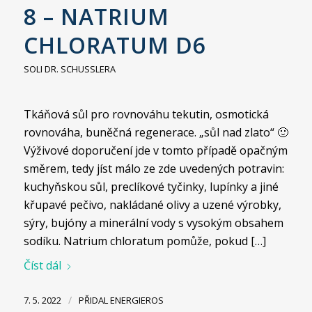
8 – NATRIUM
CHLORATUM D6
SOLI DR. SCHUSSLERA
Tkáňová sůl pro rovnováhu tekutin, osmotická
rovnováha, buněčná regenerace. „sůl nad zlato“ 🙂
Výživové doporučení jde v tomto případě opačným
směrem, tedy jíst málo ze zde uvedených potravin:
kuchyňskou sůl, preclíkové tyčinky, lupínky a jiné
křupavé pečivo, nakládané olivy a uzené výrobky,
sýry, bujóny a minerální vody s vysokým obsahem
sodíku. Natrium chloratum pomůže, pokud […]
Číst dál
/
7. 5. 2022
PŘIDAL
ENERGIEROS