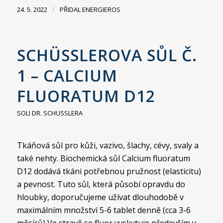
/
24. 5. 2022
PŘIDAL
ENERGIEROS
SCHÜSSLEROVA SŮL Č.
1 – CALCIUM
FLUORATUM D12
SOLI DR. SCHUSSLERA
Tkáňová sůl pro kůži, vazivo, šlachy, cévy, svaly a
také nehty. Biochemická sůl Calcium fluoratum
D12 dodává tkáni potřebnou pružnost (elasticitu)
a pevnost. Tuto sůl, která působí opravdu do
hloubky, doporučujeme užívat dlouhodobě v
maximálním množství 5-6 tablet denně (cca 3-6
měsíců) Ve stravě se fluor vyskytuje především v