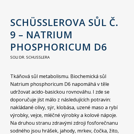
SCHÜSSLEROVA SŮL Č.
9 – NATRIUM
PHOSPHORICUM D6
SOLI DR. SCHUSSLERA
Tkáňová sůl metabolismu. Biochemická sůl
Natrium phosphoricum D6 napomáhá v těle
udržovat acido-basickou rovnováhu. I zde se
doporučuje jíst málo z následujících potravin:
nakládané olivy, sýr, klobása, uzené maso a rybí
výrobky, vejce, mléčné výrobky a kolové nápoje.
Na druhou stranu zdravými zdroji fosforečnanu
sodného jsou hrášek, jahody, mrkev, čočka, žito,