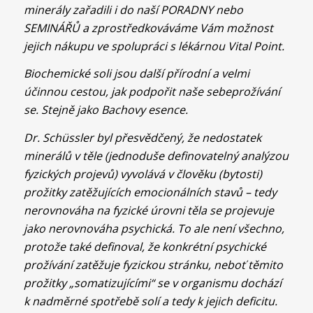
minerály zařadili i do naší PORADNY nebo
SEMINÁŘŮ a zprostředkováváme Vám možnost
jejich nákupu ve spolupráci s lékárnou Vital Point.
Biochemické soli jsou další přírodní a velmi
účinnou cestou, jak podpořit naše sebeprožívání
se. Stejně jako Bachovy esence.
Dr. Schüssler byl přesvědčený, že nedostatek
minerálů v těle (jednoduše definovatelný analýzou
fyzických projevů) vyvolává v člověku (bytosti)
prožitky zatěžujících emocionálních stavů – tedy
nerovnováha na fyzické úrovni těla se projevuje
jako nerovnováha psychická. To ale není všechno,
protože také definoval, že konkrétní psychické
prožívání zatěžuje fyzickou stránku, neboť těmito
prožitky „somatizujícími“ se v organismu dochází
k nadměrné spotřebě solí a tedy k jejich deficitu.