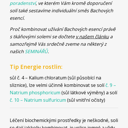
poradenství
, ve kterém Vám kromě doporučení
solí také sestavíme individuální směs Bachových
esencí.
Proč kombinovat užívání Bachových esencí právě
s tkáňovými solemi se dočtete
v našem článku
a
samozřejmě Vás srdečně zveme na některý z
našich
SEMINÁŘŮ
.
Tip Energie rostlin:
sůl č. 4 – Kalium chloratum (sůl působící na
sliznice), lze velmi účinně kombinovat se solí
č. 9 –
Natrium phosphoricum
(sůl látkové výměny) a solí
č. 10 – Natrium sulfuricum
(sůl vnitřní očisty)
Léčení biochemickými prostředky je neškodné, soli
se dají jakkoliv kombinovat, je velice jemné a vždy