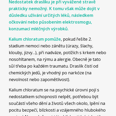
Nedostatek draslíku je při vyvážené stravě
prakticky nemožný. K tomu však může dojít v
důsledku užívání určitých léků, následkem
očkování nebo působením elektrosmogu,
konzumací mléčných výrobků.
Kalium chloratum pomůže
, pokud řešíte 2.
stadium nemoci nebo zánětu (úrazy, šlachy,
klouby, jizvy…), při nadváze, potížích s krkem nebo
nosohltanem, na rýmu a alergie. Obecně je tato
sůl třeba po každém traumatu. Draslík čistí od
chemických jedů, je vhodný po narkóze (na
nevolnost nebo zapomětlivost).
Kalium chloratum se na psychické úrovni pojí s
nedostatkem schopnosti nelpět, potřebou být
součástí všeho dění a životů všech okolo, lpění na
pocitu bezpečí, blízkosti a vzájemného hlubokého