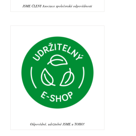
JSME ČLENY Asociace společenské odpovědnosti
Odpovědně, udržitelně JSME u TOHO!