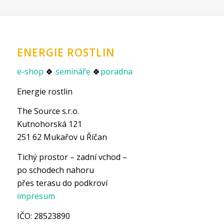
ENERGIE ROSTLIN
e-shop
🍀
semináře
🍀
poradna
Energie rostlin
The Source s.r.o.
Kutnohorská 121
251 62 Mukařov u Říčan
Tichý prostor – zadní vchod –
po schodech nahoru
přes terasu do podkroví
impresum
IČO: 28523890