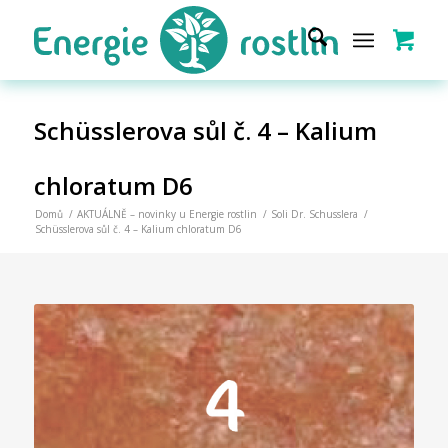
Schüsslerova sůl č. 4 – Kalium
chloratum D6
Domů
/
AKTUÁLNĚ – novinky u Energie rostlin
/
Soli Dr. Schusslera
/
Schüsslerova sůl č. 4 – Kalium chloratum D6