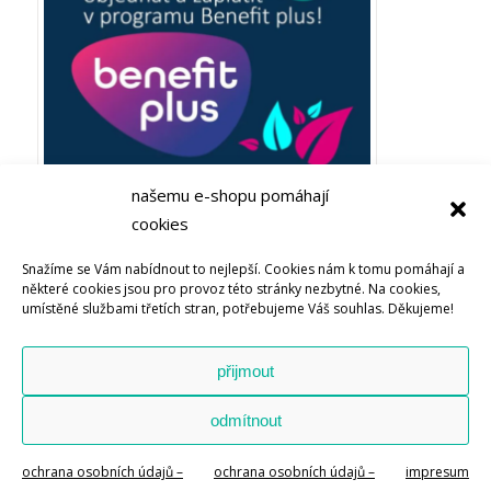
našemu e-shopu pomáhají
cookies
Plaťte ze zaměstnaneckých výhod Benefit plus! Objevujte
Snažíme se Vám nabídnout to nejlepší. Cookies nám k tomu pomáhají a
Bachovy esence nebo soli života u Energie rostlin
některé cookies jsou pro provoz této stránky nezbytné. Na cookies,
umístěné službami třetích stran, potřebujeme Váš souhlas. Děkujeme!
přijmout
odmítnout
© Copyright – Energie rostlin – The Source s.r.o. -
Enfold WordPress
Theme by Kriesi
ochrana osobních údajů –
ochrana osobních údajů –
impresum