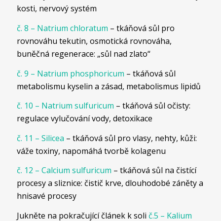
kosti, nervový systém
č. 8 – Natrium chloratum
– tkáňová sůl pro
rovnováhu tekutin, osmotická rovnováha,
buněčná regenerace: „sůl nad zlato“
č. 9 – Natrium phosphoricum
– tkáňová sůl
metabolismu kyselin a zásad, metabolismus lipidů
č. 10 – Natrium sulfuricum
– tkáňová sůl očisty:
regulace vylučování vody, detoxikace
č. 11 – Silicea
– tkáňová sůl pro vlasy, nehty, kůži:
váže toxiny, napomáhá tvorbě kolagenu
č. 12 – Calcium sulfuricum
– tkáňová sůl na čistící
procesy a sliznice: čistič krve, dlouhodobé záněty a
hnisavé procesy
Jukněte na pokračující článek k soli
č.5 – Kalium