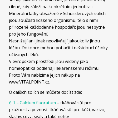
cílené, kdy záleží na konkrétním jednotlivci.
Minerální látky obsažené v Schüsslerových solích
jsou součástí lidského organismu, tělo s nimi
přirozeně každodenně hospodaří: jsou nezbytné
pro jeho fungování.
Nesnižují ani jinak neovlivňují jakoukoliv jinou
léčbu. Dokonce mohou potlačit i nežádoucí účinky
užívaných léků.
V evropském prostředí jsou vedeny jako
homeopatika podléhají lékárenskému režimu.
Proto Vám nabízíme jejich nákup na
www.VITALPOINT.cz.
O dalších solích se můžete dočíst zde:
č. 1 – Calcium fluoratum
– tkáňová sůl pro
pružnost a pevnost: tkáňová sůl pro kůži, vazivo,
šlachy, cévy, svaly a také nehty