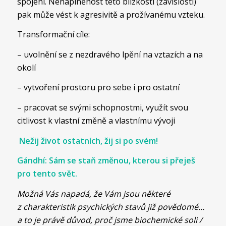
spojení. Nenaplněnost této blízkosti (závislosti)
pak může vést k agresivitě a prožívanému vzteku.
Transformační cíle:
– uvolnění se z nezdravého lpění na vztazích a na
okolí
– vytvoření prostoru pro sebe i pro ostatní
– pracovat se svými schopnostmi, využít svou
citlivost k vlastní změně a vlastnímu vývoji
Nežij život ostatních, žij si po svém!
Gándhí: Sám se staň změnou, kterou si přeješ
pro tento svět.
Možná Vás napadá, že Vám jsou některé
z charakteristik psychických stavů již povědomé…
a to je právě důvod, proč jsme biochemické soli /