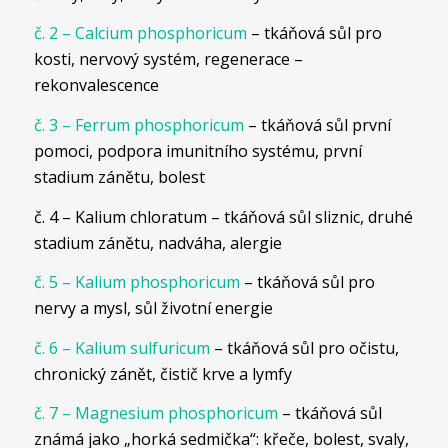
č. 2 – Calcium phosphoricum
– tkáňová sůl pro
kosti, nervový systém, regenerace –
rekonvalescence
č. 3 – Ferrum phosphoricum
– tkáňová sůl první
pomoci, podpora imunitního systému, první
stadium zánětu, bolest
č. 4 – Kalium chloratum – tkáňová sůl sliznic, druhé
stadium zánětu, nadváha, alergie
č. 5 – Kalium phosphoricum
– tkáňová sůl pro
nervy a mysl, sůl životní energie
č. 6 – Kalium sulfuricum
– tkáňová sůl pro očistu,
chronický zánět, čistič krve a lymfy
č. 7 – Magnesium phosphoricum
– tkáňová sůl
známá jako „horká sedmička“: křeče, bolest, svaly,