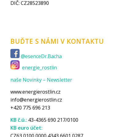
DIČ: CZ28523890
BUĎTE S NÁMI V KONTAKTU
@esenceDr.Bacha
energie_rostlin
naše Novinky – Newsletter
www.energierostlin.cz
info@energierostlin.cz
+420 775 696 213
KB č.ú.:
43-4365 690 217/0100
KB euro účet:
CZ63 0100 0000 4343 6601 0287