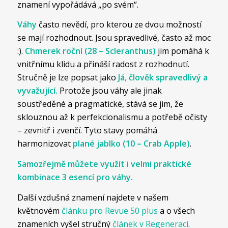
znamení vypořádává „po svém“.
Váhy
často nevědí, pro kterou ze dvou možností
se mají rozhodnout. Jsou spravedlivé, často až moc
:).
Chmerek roční (28 – Scleranthus)
jim pomáhá k
vnitřnímu klidu a přináší radost z rozhodnutí.
Stručně je lze popsat jako
Já, člověk spravedlivý a
vyvažující.
Protože jsou váhy ale jinak
soustředěné a pragmatické, stává se jim, že
sklouznou až k perfekcionalismu a potřebě očisty
– zevnitř i zvenčí. Tyto stavy pomáhá
harmonizovat
plané jablko (10 – Crab Apple)
.
Samozřejmě můžete využít i velmi praktické
kombinace 3 esencí pro váhy.
Další vzdušná znamení najdete v našem
květnovém
článku pro Revue 50 plus
a o všech
znameních vyšel stručný
článek v Regeneraci
.