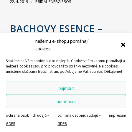
/
22. 4. 2019
PŘIDAL
ENERGIEROS
BACHOVY ESENCE –
STŘELEC
našemu e-shopu pomáhají
cookies
ZNAMENÍ ZVĚROKRUHU
Snažíme se Vám nabídnout to nejlepší. Cookies nám k tomu pomáhají a
♐ Střelec (23.11. – 21.12.)
některé cookies jsou pro provoz této stránky nezbytné. Na cookies,
umístěné službami třetích stran, potřebujeme Váš souhlas. Děkujeme!
Pokud čtete právě tuto stránku, nejspíš právě
Vás popisuje znamení STŘELCE ?
přijmout
Je to tzv. ohnivé sluneční znamení.
Oheň
je
odmítnout
označován jako posel intuice, akce a spontánnosti.
Střelci
jsou rození radostní optimisté. Za veselou
ochrana osobních údajů –
ochrana osobních údajů –
impresum
myslí však často skrývají vnitřní smutek i starosti.
GDPR
GDPR
Dobře jim dělá
řepík lékařský (1 – Agrimony)
,