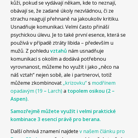
kůži, pokud se vydávají někam, kde to neznají,
obávají se, že zadané úkoly nezvládnou, či ze
strachu reagují přehnaně na jakoukoliv kritiku.
Usnadňuje komunikaci. Velmi často přináší
psychickou úlevu. Je to také první esence, která se
používá v případě ztráty libida – především u
mužů. Z pohledu
vztahů
nám usnadňuje
komunikaci s okolím a dodává potřebnou
vyrovnanost, můžeme ho využít i jako „něco na
náš vztah“ nejen sobě, ale i partnerovi, totiž
můžeme zkombinovat
„krizovku“
s
modřínem
opadavým (19
–
Larch)
a
topolem osikou (2 –
Aspen)
.
Samozřejmě můžete využít i velmi praktické
kombinace 3 esencí právě pro berana.
Další ohnivá znamení najdete
v našem článku pro