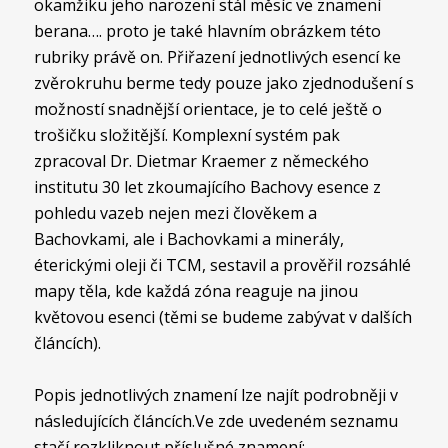
okamžiku jeho narození stál měsíc ve znamení
berana…. proto je také hlavním obrázkem této
rubriky právě on. Přiřazení jednotlivých esencí ke
zvěrokruhu berme tedy pouze jako zjednodušení s
možností snadnější orientace, je to celé ještě o
trošičku složitější. Komplexní systém pak
zpracoval Dr. Dietmar Kraemer z německého
institutu 30 let zkoumajícího Bachovy esence z
pohledu vazeb nejen mezi člověkem a
Bachovkami, ale i Bachovkami a minerály,
éterickými oleji či TCM, sestavil a prověřil rozsáhlé
mapy těla, kde každá zóna reaguje na jinou
květovou esenci (těmi se budeme zabývat v dalších
článcích).
Popis jednotlivých znamení lze najít podrobněji v
následujících článcích.Ve zde uvedeném seznamu
stačí rozkliknout příslušné znamení: