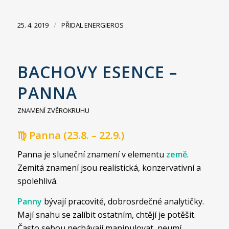
/
25. 4. 2019
PŘIDAL
ENERGIEROS
BACHOVY ESENCE –
PANNA
ZNAMENÍ ZVĚROKRUHU
♍ Panna (23.8. – 22.9.)
Panna je sluneční znamení v elementu
země
.
Zemitá znamení jsou realistická, konzervativní a
spolehlivá.
Panny
bývají pracovité, dobrosrdečné analytičky.
Mají snahu se zalíbit ostatním, chtějí je potěšit.
Často sebou nechávají manipulovat, neumí