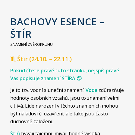
BACHOVY ESENCE –
ŠTÍR
ZNAMENÍ ZVĚROKRUHU
♏ Štír (24.10. – 22.11.)
Pokud čtete právě tuto stránku, nejspíš právě
Vás popisuje znamení ŠTÍRA 🙂
Je to tzv. vodní sluneční znamení.
Voda
zdůrazňuje
hodnoty osobních vztahů, jsou to znamení velmi
citlivá. Lidé narození v těchto znameních mohou
být náladoví či uzavření, ale také jsou často
duchovně založení.
Štíři
bývají tajemní, mívají hodně vysoká