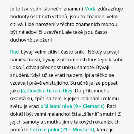
Je to tzv. vodní sluneční znamení.
Voda
zdůrazňuje
hodnoty osobních vztahů, jsou to znamení velmi
citlivá. Lidé narození v těchto znameních mohou
být náladoví či uzavření, ale také jsou často
duchovně založení.
Raci
bývají velmi citliví, často snílci. Někdy trpívají
náměsíčností, bývají v přítomnosti lhostejní k sobě
i okolí, dávají přednost úniku, samotě. Bývají i
znudění. Když už se vrátí na zem, lpí a těžko se
vzdávají právě existujícího. Stručně je lze popsat
jako
Já, člověk cítící a citlivý
. Do přítomného
okamžiku, zpět na zem, k jejich rodinám i celému
světu je vrací
bílá lesní réva (9 – Clematis)
. Raci
dokáží být velmi melancholičtí a „šíleně“ smutní. Z
jejich samoty a smutku jim v takových okamžicích
pomůže
hořčice polní (21 – Mustard)
, která je