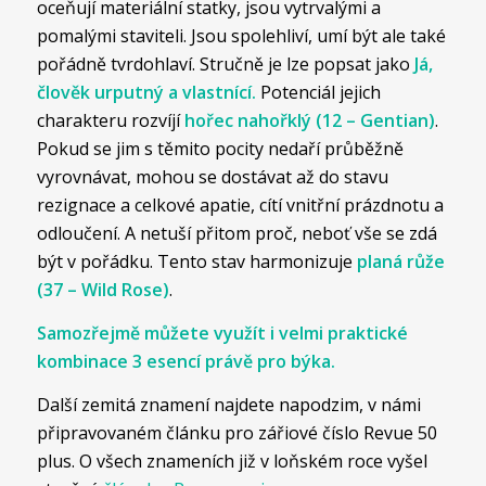
oceňují materiální statky, jsou vytrvalými a
pomalými staviteli. Jsou spolehliví, umí být ale také
pořádně tvrdohlaví. Stručně je lze popsat jako
Já,
člověk urputný a vlastnící.
Potenciál jejich
charakteru rozvíjí
hořec nahořklý (12 – Gentian)
.
Pokud se jim s těmito pocity nedaří průběžně
vyrovnávat, mohou se dostávat až do stavu
rezignace a celkové apatie, cítí vnitřní prázdnotu a
odloučení. A netuší přitom proč, neboť vše se zdá
být v pořádku. Tento stav harmonizuje
planá růže
(37 – Wild Rose)
.
Samozřejmě můžete využít i velmi praktické
kombinace 3 esencí právě pro býka.
Další zemitá znamení najdete napodzim, v námi
připravovaném článku pro zářiové číslo Revue 50
plus. O všech znameních již v loňském roce vyšel