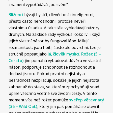
znamení vypořádává „po svém“.
Blíženci
bývají bystří, cílevědomí i inteligentní,
přesto často nerozhodní, protože nevěří
vlastnímu úsudku. A tak stále vyhledávají názory
druhých. Na základě rady vyzkouší cokoliv, i když
jejich vlastní názor by fungoval lépe. Milují
rozmanitost, jsou hbití, často ale povrchní. Lze je
stručně popsat jako
Já, člověk myslící.
Rožec (5 –
Cerato)
jim pomáhá vybudovat důvěru ve vlastní
názor, podporuje schopnost se rozhodnout a
dodává jistotu. Pokud prvotní nejistoty a
bezradnost nezpracují, dokáže je jejich nejistota
zahnat až do stavu, ve kterém zpochybňují snad
úplně všechno včetně své životní cesty. V tento
moment více než rožec pomůže
sveřep větevnatý
(36 – Wild Oat)
, který jim pak pomáhá se otevřít