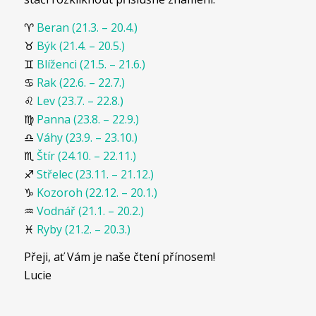
♈
Beran (21.3. – 20.4.)
♉
Býk (21.4. – 20.5.)
♊
Blíženci (21.5. – 21.6.)
♋
Rak (22.6. – 22.7.)
♌
Lev (23.7. – 22.8.)
♍
Panna (23.8. – 22.9.)
♎
Váhy (23.9. – 23.10.)
♏
Štír (24.10. – 22.11.)
♐
Střelec (23.11. – 21.12.)
♑
Kozoroh (22.12. – 20.1.)
♒
Vodnář (21.1. – 20.2.)
♓
Ryby (21.2. – 20.3.)
Přeji, ať Vám je naše čtení přínosem!
Lucie