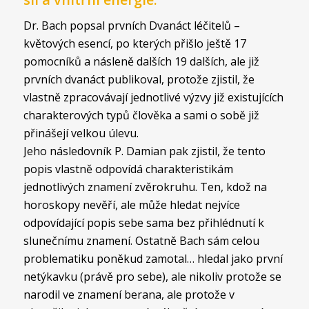
Dr. Bach popsal prvních Dvanáct léčitelů –
květových esencí, po kterých přišlo ještě 17
pomocníků a násleně dalších 19 dalších, ale již
prvních dvanáct publikoval, protože zjistil, že
vlastně zpracovávají jednotlivé výzvy již existujících
charakterových typů člověka a sami o sobě již
přinášejí velkou úlevu.
Jeho následovník P. Damian pak zjistil, že tento
popis vlastně odpovídá charakteristikám
jednotlivých znamení zvěrokruhu. Ten, kdož na
horoskopy nevěří, ale může hledat nejvíce
odpovídající popis sebe sama bez přihlédnutí k
slunečnímu znamení. Ostatně Bach sám celou
problematiku poněkud zamotal… hledal jako první
netýkavku (právě pro sebe), ale nikoliv protože se
narodil ve znamení berana, ale protože v