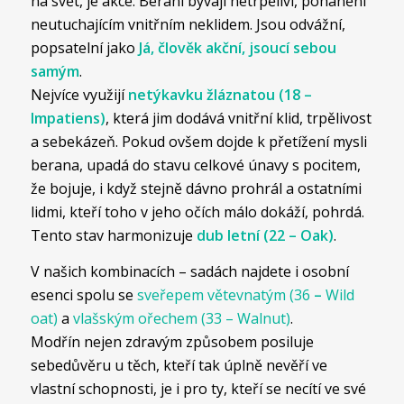
na svět, je akce. Berani bývají netrpěliví, pohánění
neutuchajícím vnitřním neklidem. Jsou odvážní,
popsatelní jako
Já, člověk akční, jsoucí sebou
samým
.
Nejvíce využijí
netýkavku žláznatou (18 –
Impatiens)
, která jim dodává vnitřní klid, trpělivost
a sebekázeň. Pokud ovšem dojde k přetížení mysli
berana, upadá do stavu celkové únavy s pocitem,
že bojuje, i když stejně dávno prohrál a ostatními
lidmi, kteří toho v jeho očích málo dokáží, pohrdá.
Tento stav harmonizuje
dub letní (22 – Oak)
.
V našich kombinacích – sadách najdete i osobní
esenci spolu se
sveřepem větevnatým (36
–
Wild
oat)
a
vlašským ořechem (33 – Walnut)
.
Modřín nejen zdravým způsobem posiluje
sebedůvěru u těch, kteří tak úplně nevěří ve
vlastní schopnosti, je i pro ty, kteří se necítí ve své