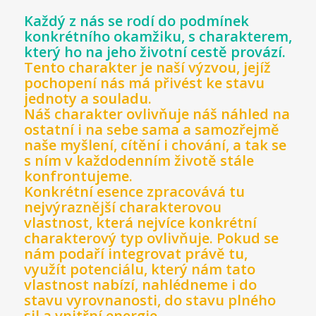
Každý z nás se rodí do podmínek
konkrétního okamžiku, s charakterem,
který ho na jeho životní cestě provází.
Tento charakter je naší výzvou, jejíž
pochopení nás má přivést ke stavu
jednoty a souladu.
Náš charakter ovlivňuje náš náhled na
ostatní i na sebe sama a samozřejmě
naše myšlení, cítění i chování, a tak se
s ním v každodenním životě stále
konfrontujeme.
Konkrétní esence zpracovává tu
nejvýraznější charakterovou
vlastnost, která nejvíce konkrétní
charakterový typ ovlivňuje. Pokud se
nám podaří integrovat právě tu,
využít potenciálu, který nám tato
vlastnost nabízí, nahlédneme i do
stavu vyrovnanosti, do stavu plného
sil a vnitřní energie.