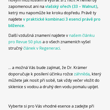
novým možnostem a vybrat si z nich. A neměl by
zapomenout ani na
vlašský ořech (33 – Walnut)
,
ketrÿ mu napomůže ke kroku dopředu. Právě ty
najdete
v praktické
kombinaci 3 esencí právě pro
blížence.
Další vzdušná znamení najdete v
našem článku
pro Revue 50 plus
a o všech znameních vyšel
stručný
článek v Regeneraci
.
… a možná Vás bude zajímat, že Dr. Krämer
doporučuje k posílení účinku rožce
záhněda
, který
můžete jak nosit při sobě, tak vždy večer vložit do
sklenice s vodou a druhý den vodu pomalu upíjet.
Vyberte si pro Vás vhodné esence a zadejte při