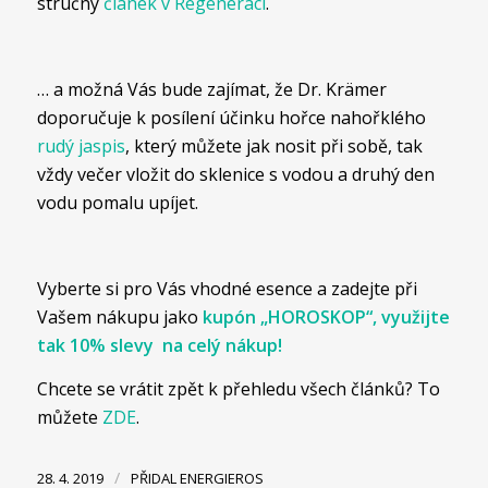
stručný
článek v Regeneraci
.
… a možná Vás bude zajímat, že Dr. Krämer
doporučuje k posílení účinku hořce nahořklého
rudý jaspis
, který můžete jak nosit při sobě, tak
vždy večer vložit do sklenice s vodou a druhý den
vodu pomalu upíjet.
Vyberte si pro Vás vhodné esence a zadejte při
Vašem nákupu jako
kupón „HOROSKOP“, využijte
tak 10% slevy na celý nákup!
Chcete se vrátit zpět k přehledu všech článků? To
můžete
ZDE
.
/
28. 4. 2019
PŘIDAL
ENERGIEROS