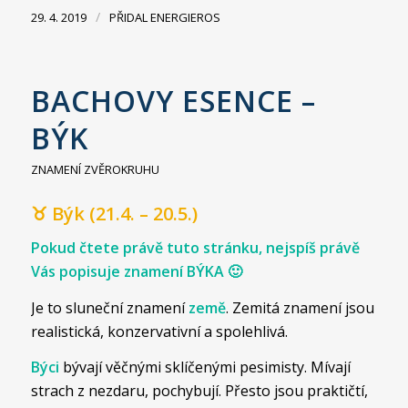
/
29. 4. 2019
PŘIDAL
ENERGIEROS
BACHOVY ESENCE –
BÝK
ZNAMENÍ ZVĚROKRUHU
♉ Býk (21.4. – 20.5.)
Pokud čtete právě tuto stránku, nejspíš právě
Vás popisuje znamení BÝKA 🙂
Je to sluneční znamení
země
. Zemitá znamení jsou
realistická, konzervativní a spolehlivá.
Býci
bývají věčnými sklíčenými pesimisty. Mívají
strach z nezdaru, pochybují. Přesto jsou praktičtí,