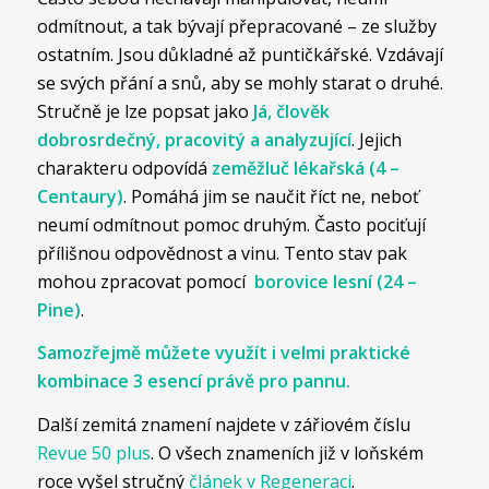
odmítnout, a tak bývají přepracované – ze služby
ostatním. Jsou důkladné až puntičkářské. Vzdávají
se svých přání a snů, aby se mohly starat o druhé.
Stručně je lze popsat jako
Já, člověk
dobrosrdečný, pracovitý a analyzující
. Jejich
charakteru odpovídá
zeměžluč lékařská (4 –
Centaury)
. Pomáhá jim se naučit říct ne, neboť
neumí odmítnout pomoc druhým. Často pociťují
přílišnou odpovědnost a vinu. Tento stav pak
mohou zpracovat pomocí
borovice lesní (24 –
Pine)
.
Samozřejmě můžete využít i velmi praktické
kombinace 3 esencí právě pro pannu.
Další zemitá znamení najdete v zářiovém číslu
Revue 50 plus
. O všech znameních již v loňském
roce vyšel stručný
článek v Regeneraci
.