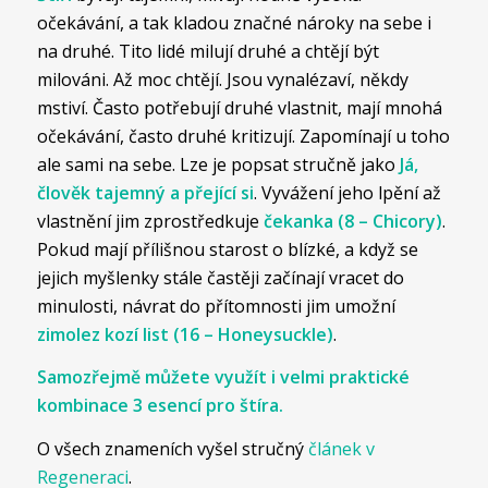
očekávání, a tak kladou značné nároky na sebe i
na druhé. Tito lidé milují druhé a chtějí být
milováni. Až moc chtějí. Jsou vynalézaví, někdy
mstiví. Často potřebují druhé vlastnit, mají mnohá
očekávání, často druhé kritizují. Zapomínají u toho
ale sami na sebe. Lze je popsat stručně jako
Já,
člověk tajemný a přející si
. Vyvážení jeho lpění až
vlastnění jim zprostředkuje
čekanka (8 – Chicory)
.
Pokud mají přílišnou starost o blízké, a když se
jejich myšlenky stále častěji začínají vracet do
minulosti, návrat do přítomnosti jim umožní
zimolez kozí list (16 – Honeysuckle)
.
Samozřejmě můžete využít i velmi praktické
kombinace 3 esencí pro štíra.
O všech znameních vyšel stručný
článek v
Regeneraci
.