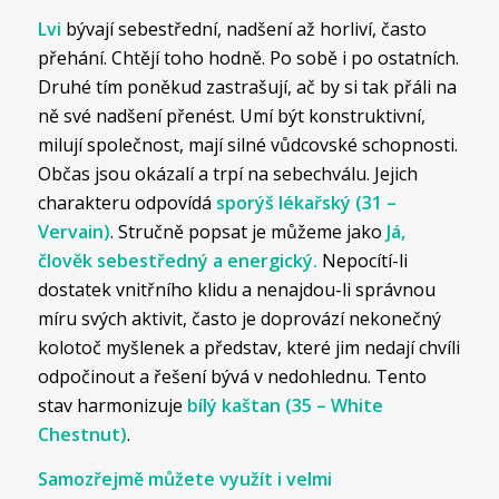
Lvi
bývají sebestřední, nadšení až horliví, často
přehání. Chtějí toho hodně. Po sobě i po ostatních.
Druhé tím poněkud zastrašují, ač by si tak přáli na
ně své nadšení přenést. Umí být konstruktivní,
milují společnost, mají silné vůdcovské schopnosti.
Občas jsou okázalí a trpí na sebechválu. Jejich
charakteru odpovídá
sporýš lékařský (31 –
Vervain)
. Stručně popsat je můžeme jako
Já,
člověk sebestředný a energický.
Nepocítí-li
dostatek vnitřního klidu a nenajdou-li správnou
míru svých aktivit, často je doprovází nekonečný
kolotoč myšlenek a představ, které jim nedají chvíli
odpočinout a řešení bývá v nedohlednu. Tento
stav harmonizuje
bílý kaštan (35 – White
Chestnut)
.
Samozřejmě můžete využít i velmi