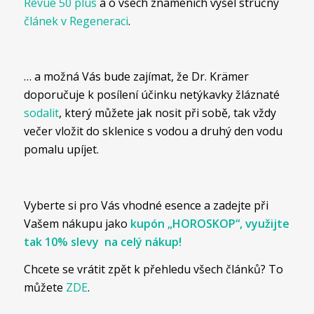
Revue 50 plus
a o všech znameních vyšel stručný
článek v Regeneraci
.
… a možná Vás bude zajímat, že Dr. Krämer
doporučuje k posílení účinku netýkavky žláznaté
sodalit
, který můžete jak nosit při sobě, tak vždy
večer vložit do sklenice s vodou a druhý den vodu
pomalu upíjet.
Vyberte si pro Vás vhodné esence a zadejte při
Vašem nákupu jako
kupón „HOROSKOP“, využijte
tak 10% slevy na celý nákup!
Chcete se vrátit zpět k přehledu všech článků? To
můžete
ZDE
.