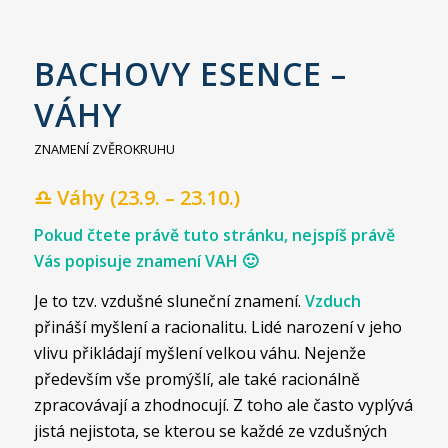
BACHOVY ESENCE –
VÁHY
ZNAMENÍ ZVĚROKRUHU
♎ Váhy (23.9. – 23.10.)
Pokud čtete právě tuto stránku, nejspíš právě
Vás popisuje znamení VAH 🙂
Je to tzv. vzdušné sluneční znamení.
Vzduch
přináší myšlení a racionalitu. Lidé narození v jeho
vlivu přikládají myšlení velkou váhu. Nejenže
především vše promýšlí, ale také racionálně
zpracovávají a zhodnocují. Z toho ale často vyplývá
jistá nejistota, se kterou se každé ze vzdušných